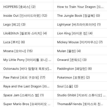
HOPPERS [호퍼스]
(2)
How to Train Your Dragon [드래곤 길들이기]
Inside Out [인사이드아웃]
(12)
The Jungle Book [정글북]
(0)
Lego [레고]
(3)
Lightyear [버즈라이트이어]
(1)
Lilo&Stitch [릴로와 스티치]
(4)
Lion King [라이온 킹]
(4)
Luca [루카]
(6)
Mickey Mouse [미키마우스]
(7)
Moana [모아나]
(15)
Mulan [뮬란]
(4)
My Little Pony [마이리틀 포니]
(15)
Onward [온워드]
(3)
Octonauts [바다 탐험대 옥토넛]
(10)
Paddington [패딩턴]
(6)
Paw Patrol [퍼피 구조대]
(17)
Poketmon [포켓몬]
(2)
Raya and the Last Dragon [라야와 마지막 드래곤]
Soul [소울]
(2)
(3)
Space Jam [스페이스 잼]
(1)
Studio Ghibli [지브리 스튜디오]
(11
Super Mario Bros [슈퍼마리오 브라더스]
(6)
Thomas&Friends [토마스와 친구들]