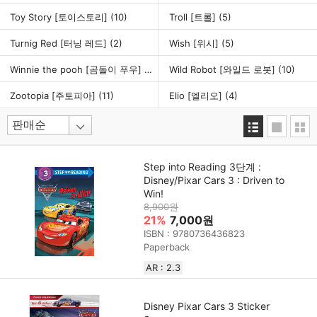
Toy Story [토이스토리]
(10)
Troll [트롤]
(5)
Turnig Red [터닝 레드]
(2)
Wish [위시]
(5)
Winnie the pooh [곰돌이 푸우]
(8)
Wild Robot [와일드 로봇]
(10)
Zootopia [주토피아]
(11)
Elio [엘리오]
(4)
Step into Reading 3단계 :
Disney/Pixar Cars 3 : Driven to
Win!
8,900원
21%
7,000원
ISBN : 9780736436823
Paperback
AR : 2.3
Disney Pixar Cars 3 Sticker