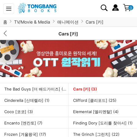
0
홈
TV/Movie & Media
애니메이션
Cars [카]
Cars [카]
The Bad Guys [더 배드가이즈]
(32)
Cars [카]
(3)
Cinderella [신데렐라]
(1)
Clifford [클리포드]
(25)
Coco [코코]
(3)
Elemental [엘리멘탈]
(4)
Encanto [엔칸토]
(7)
Finding Dory [도리를 찾아서]
(1)
Frozen [겨울왕국]
(17)
The Grinch [그린치]
(22)