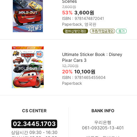
Scenes
7,600원
53%
3,600원
ISBN : 9781474872041
Paperback, 영국판
Ultimate Sticker Book : Disney
Pixar Cars 3
12,700원
20%
10,100원
ISBN : 9781465455604
Paperback
CS CENTER
BANK INFO
우리은행
02.3445.1703
061-093205-13-401
상담시간 09:30 - 16:30