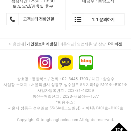
점심시간 12:30 - 13:30
예금주 : 동방도서
토,일요일/공휴일 휴무
이용안내
|
개인정보처리방침
|
이용약관
|
영업제휴 및 상담
|
PC 버전
상호명 : 동방북스 / 전화 :
02-3445-1703
/ 대표 : 함승수
사업장 소재지 : 서울특별시 성동구 성수일로 55 지하1층 B101호~B102호
사업자등록번호 : 202-81-43259
통신판매업신고 : 2023-서울성동-1577
*반송주소 :
서울시 성동구 성수일로 55(SK테크노빌딩) 지하1층 B101호~B102호
Copyright © tongbangbooks.com All rights reserved.