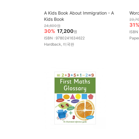
A Kids Book About Immigration - A
Word
Kids Book
23,7
31
24,600원
30%
17,200
원
ISBN
ISBN : 9780241634622
Pape
Hardback, 미국판