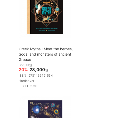
Greek Myths : Meet the heroes,
gods, and monsters of ancient
Greece
35,100원
20%
28,000
원
ISBN : 9781465491534
Hardcover
LEXILE : 930L