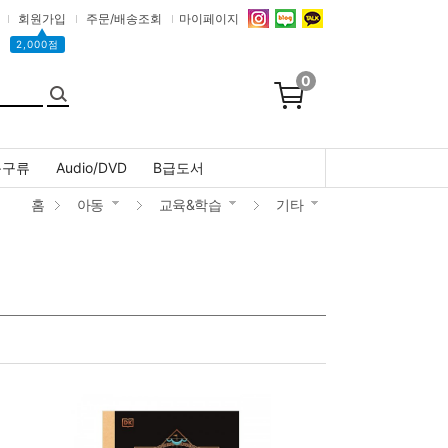
회원가입
주문/배송조회
마이페이지
▲
2,000점
0
문구류
Audio/DVD
B급도서
홈
아동
교육&학습
기타