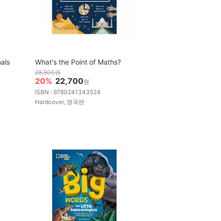
mals
What's the Point of Maths?
28,500원
20%
22,700
원
ISBN : 9780241343524
Hardcover, 영국판