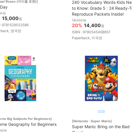
hael Rosen (마이클 로젠)]
240 Vocabulary Words Kids N
 Day
to Know: Grade 5 : 24 Ready-T
00원
Reproduce Packets Inside!
%
15,000
원
18,100원
20%
14,400
 : 9781529532586
원
rback, 영국판
ISBN : 9780545468657
Paperback, 미국판
rne Big Subjects For Beginners]
[Nintendo : Super Mario]
rne Geography for Beginners
Super Mario: Bring on the Bad
00원