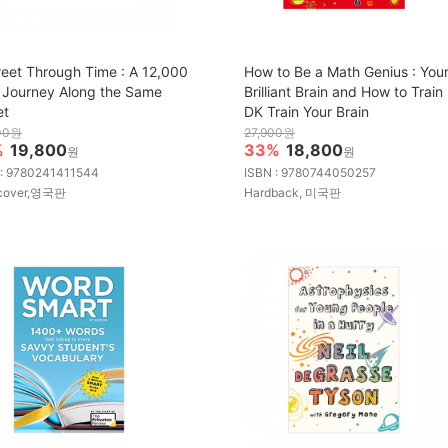
reet Through Time : A 12,000
How to Be a Math Genius : You
 Journey Along the Same
Brilliant Brain and How to Train I
et
DK Train Your Brain
00원
27,900원
%
19,800
33%
18,800
원
원
 : 9780241411544
ISBN : 9780744050257
cover,영국판
Hardback, 미국판