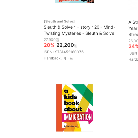
[Sleuth and Solve]
A St
Sleuth & Solve : History : 20+ Mind-
Year
Twisting Mysteries - Sleuth & Solve
Stre
27,900원
26,0
20%
22,200
원
24
ISBN : 9781452180076
ISBN
Hardback, 미국판
Hard