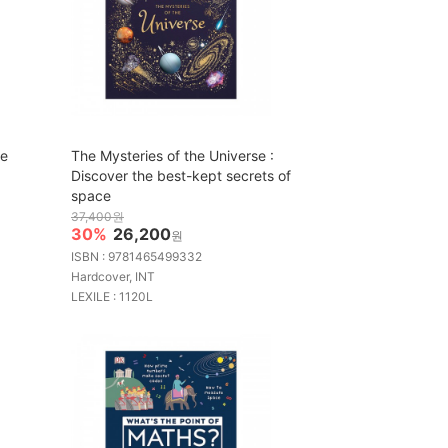
he
The Mysteries of the Universe :
Discover the best-kept secrets of
space
37,400원
30%
26,200
원
ISBN : 9781465499332
Hardcover, INT
LEXILE : 1120L