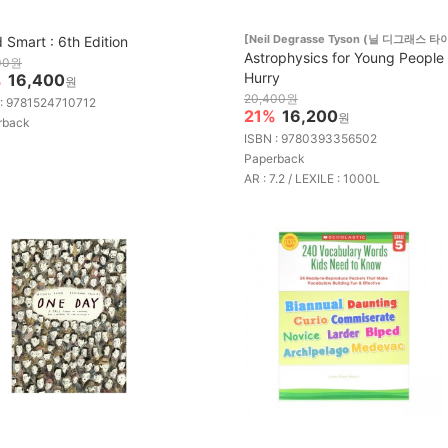
[Neil Degrasse Tyson (닐 디그래스 타
 Smart : 6th Edition
Astrophysics for Young People 
00원
Hurry
%
16,400
원
20,400원
 : 9781524710712
21%
16,200
원
rback
ISBN : 9780393356502
Paperback
AR : 7.2 / LEXILE : 1000L