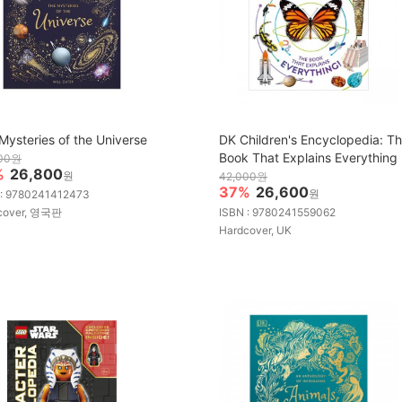
Mysteries of the Universe
DK Children's Encyclopedia: T
Book That Explains Everything
000원
%
26,800
원
42,000원
37%
26,600
원
 : 9780241412473
cover, 영국판
ISBN : 9780241559062
Hardcover, UK