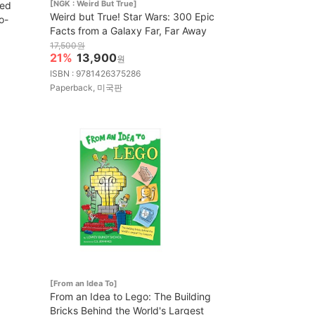
[NGK : Weird But True]
eed
Weird but True! Star Wars: 300 Epic
o-
Facts from a Galaxy Far, Far Away
17,500원
21%
13,900
원
ISBN : 9781426375286
Paperback, 미국판
[From an Idea To]
From an Idea to Lego: The Building
Bricks Behind the World's Largest