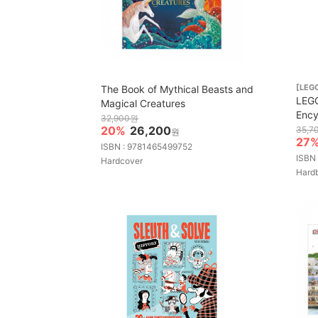
[LEGO
The Book of Mythical Beasts and
LEGO
Magical Creatures
Ency
32,900원
20%
26,200
35,7
원
27
ISBN : 9781465499752
ISBN
Hardcover
Hard