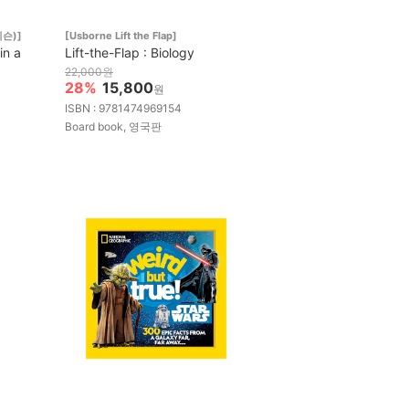
이슨)]
[Usborne Lift the Flap]
in a
Lift-the-Flap : Biology
22,000원
28%
15,800
원
ISBN : 9781474969154
Board book, 영국판