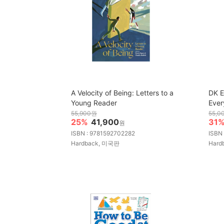
A Velocity of Being: Letters to a
DK E
Young Reader
Ever
55,900원
55,0
25%
41,900
31
원
ISBN : 9781592702282
ISBN
Hardback, 미국판
Hard