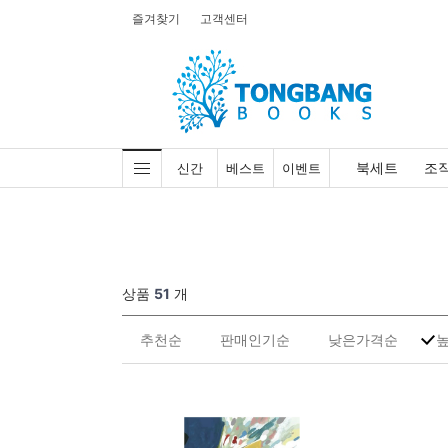
즐겨찾기
고객센터
북세트
조
신간
베스트
이벤트
상품
51
개
추천순
판매인기순
낮은가격순