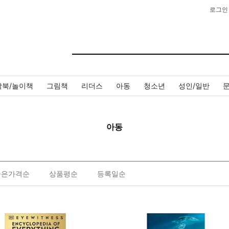
로그인
작북/놀이책
그림책
리더스
아동
청소년
성인/일반
아동
높은가격순
상품평순
등록일순