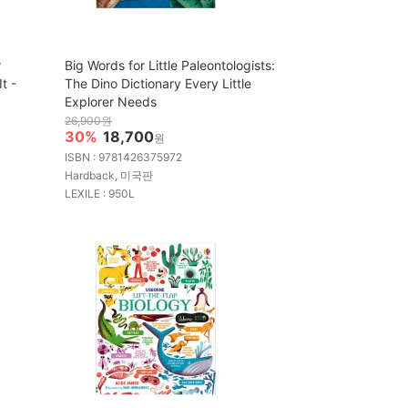
r
Big Words for Little Paleontologists:
t -
The Dino Dictionary Every Little
Explorer Needs
26,900원
30%
18,700
원
ISBN : 9781426375972
Hardback, 미국판
LEXILE : 950L