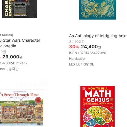
 Series]
An Anthology of Intriguing Ani
 Star Wars Character
34,900원
clopedia
30%
24,400
원
00원
ISBN : 9781465477026
%
26,000
원
Hardcover
 : 9780241712412
LEXILE : IG910L
back, 영국판