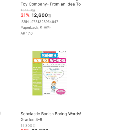
Toy Company- From an Idea To
15,900원
21%
12,600
원
ISBN : 9781328954947
Paperback, 미국판
AR : 7.0
]
Scholastic Banish Boring Words!
Grades 4-8
15,300원