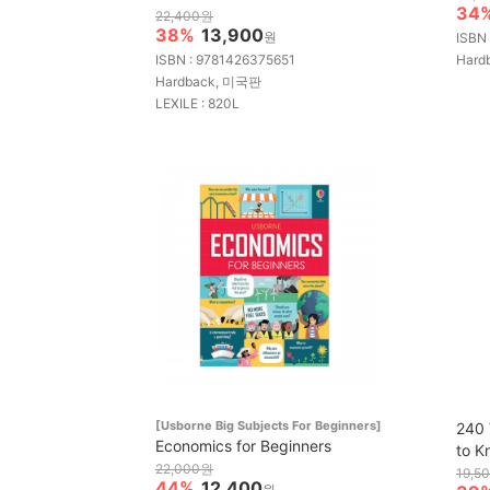
34
22,400원
38%
13,900
원
ISBN
ISBN : 9781426375651
Hard
Hardback, 미국판
LEXILE : 820L
[Usborne Big Subjects For Beginners]
240 
Economics for Beginners
to K
22,000원
19,5
44%
12,400
원