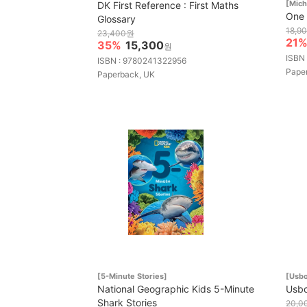
[Mic
DK First Reference : First Maths
One
Glossary
18,9
23,400원
21
35%
15,300
원
ISBN
ISBN : 9780241322956
Pape
Paperback, UK
[5-Minute Stories]
[Usbo
National Geographic Kids 5-Minute
Usbo
Shark Stories
20,0