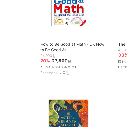
How to Be Good at Math - DK How
The 
to Be Good At
40,
33
34,900원
20%
27,800
원
ISBN
ISBN : 9781465435750
Hard
Paperback, 미국판