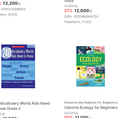
Guys!
%
13,200
원
15,900원
 : 9781474998505
21%
12,600
원
back, 영국판
ISBN : 9781984849724
Paperback, 미국판
[Usborne Big Subjects For Beginners
Vocabulary Words Kids Need
Usborne Ecology for Beginners
now Grade 2
22,000원
00원
50%
11,100
원