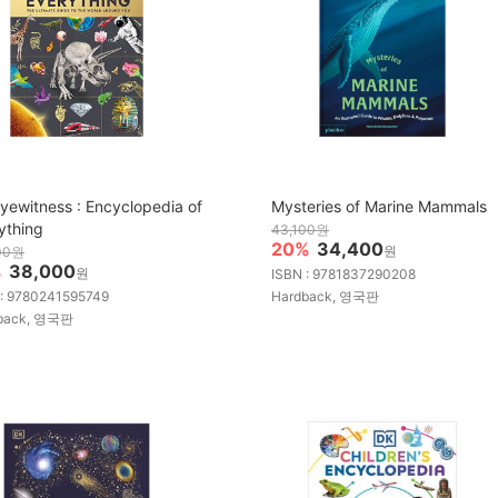
yewitness : Encyclopedia of
Mysteries of Marine Mammals
ything
43,100원
20%
34,400
원
00원
%
38,000
원
ISBN : 9781837290208
 : 9780241595749
Hardback, 영국판
back, 영국판