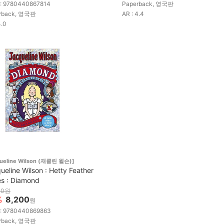
 : 9780440867814
Paperback, 영국판
rback, 영국판
AR : 4.4
4.0
queline Wilson (재클린 윌슨)]
ueline Wilson : Hetty Feather
es : Diamond
00원
%
8,200
원
 : 9780440869863
rback, 영국판