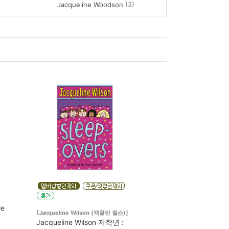
(3)
Jacqueline Woodson
ie
[Jacqueline Wilson (재클린 윌슨)]
Jacqueline Wilson 저학년 :