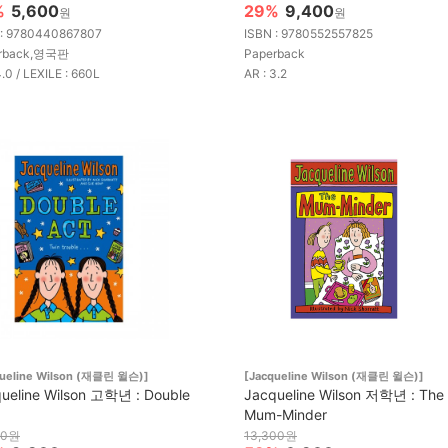
%
5,600
29%
9,400
원
원
 : 9780440867807
ISBN : 9780552557825
rback,영국판
Paperback
4.0 / LEXILE : 660L
AR : 3.2
queline Wilson (재클린 윌슨)]
[Jacqueline Wilson (재클린 윌슨)]
ueline Wilson 고학년 : Double
Jacqueline Wilson 저학년 : The
Mum-Minder
00원
13,300원