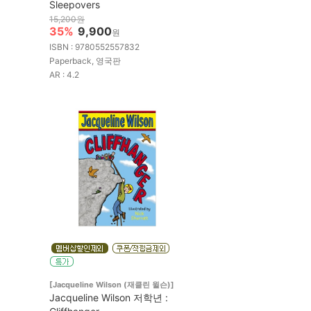
Sleepovers
15,200원
35%
9,900
원
ISBN : 9780552557832
Paperback, 영국판
AR : 4.2
[Jacqueline Wilson (재클린 윌슨)]
Jacqueline Wilson 저학년 :