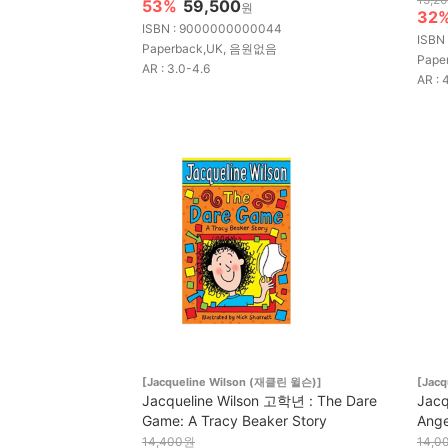
53%
59,500
원
32
ISBN : 9000000000044
ISBN
Paperback,UK, 음원없음
Pape
AR : 3.0-4.6
AR : 
[Jacqueline Wilson (재클린 윌슨)]
[Jac
Jacqueline Wilson 고학년 : The Dare
Jacq
Game: A Tracy Beaker Story
Ang
14,400원
14,0