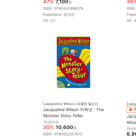
47%
7,100
36
원
ISBN : 9780440868576
ISBN
Paperback, 영국판
Pape
AR : 4.1
AR : 4
[Jacqueline Wilson (재클린 윌슨)]
[Jac
Jacqueline Wilson 저학년 : The
Monster Story-Teller
Jacq
15,200원
Alive
30%
10,600
원
15,2
6,9
ISBN : 9780552557870