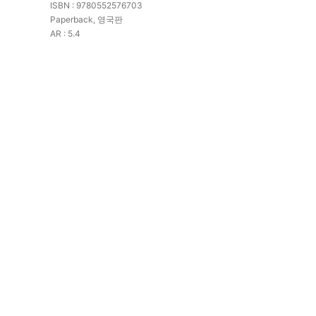
ISBN : 9780552576703
Paperback, 영국판
AR : 5.4