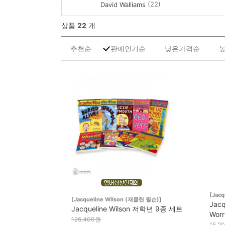
(22)
David Walliams
상품
22
개
추천순
판매인기순
낮은가격순
[Jac
[Jacqueline Wilson (재클린 윌슨)]
Jacq
Jacqueline Wilson 저학년 9종 세트
Worr
125,400원
15,2