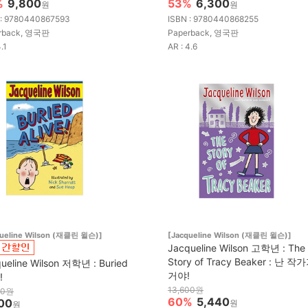
%
9,800
53%
6,300
원
원
 : 9780440867593
ISBN : 9780440868255
rback, 영국판
Paperback, 영국판
.1
AR : 4.6
queline Wilson (재클린 윌슨)]
[Jacqueline Wilson (재클린 윌슨)]
Jacqueline Wilson 고학년 : The
Story of Tracy Beaker : 난 작
ueline Wilson 저학년 : Buried
거야!
!
13,600원
00원
60%
5,440
00
원
원