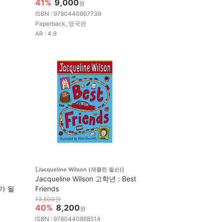
41%
9,000
원
ISBN : 9780440867739
Paperback, 영국판
AR : 4.9
[Jacqueline Wilson (재클린 윌슨)]
Jacqueline Wilson 고학년 : Best
가가 될
Friends
13,600원
40%
8,200
원
ISBN : 9780440868514