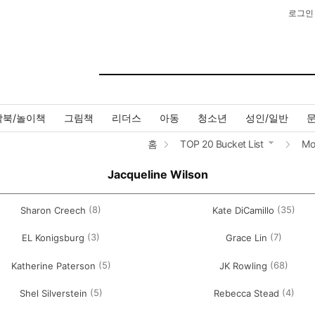
로그인
작북/놀이책
그림책
리더스
아동
청소년
성인/일반
홈
TOP 20 Bucket List
Mo
Jacqueline Wilson
(8)
(35)
Sharon Creech
Kate DiCamillo
(3)
(7)
EL Konigsburg
Grace Lin
(5)
(68)
Katherine Paterson
JK Rowling
(5)
(4)
Shel Silverstein
Rebecca Stead