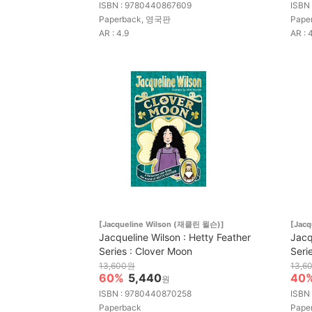
ISBN : 9780440867609
ISBN
Paperback, 영국판
Pape
AR : 4.9
AR : 
[Jacqueline Wilson (재클린 윌슨)]
[Jac
Jacqueline Wilson : Hetty Feather
Jacq
Series : Clover Moon
Seri
13,600원
13,6
60%
5,440
40
원
ISBN : 9780440870258
ISBN
Paperback
Pape