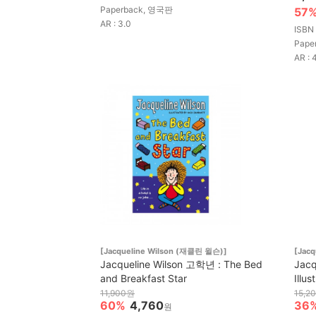
Paperback, 영국판
57
AR : 3.0
ISBN
Pape
AR : 
[Jacqueline Wilson (재클린 윌슨)]
[Jac
Jacqueline Wilson 고학년 : The Bed
Jacq
and Breakfast Star
Illu
11,900원
15,2
60%
4,760
36
원