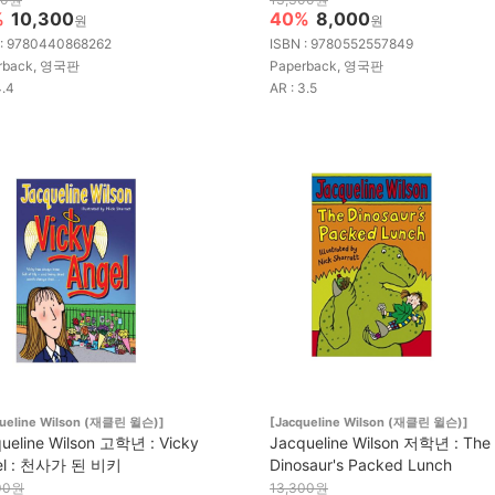
%
10,300
40%
8,000
원
원
 : 9780440868262
ISBN : 9780552557849
rback, 영국판
Paperback, 영국판
4.4
AR : 3.5
queline Wilson (재클린 윌슨)]
[Jacqueline Wilson (재클린 윌슨)]
ueline Wilson 고학년 : Vicky
Jacqueline Wilson 저학년 : The
el : 천사가 된 비키
Dinosaur's Packed Lunch
00원
13,300원