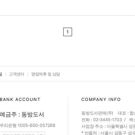
1
침
고객센터
영업제휴 및 상담
BANK ACCOUNT
COMPANY INFO
동방도서판매(주) 대표 : 
예금주 : 동방도서
전화 : 02-3445-1703 / 팩스
우리은행 1005-600-057268
사업장 주소 : 서울특별시 성동
* 반품처 : 서울시 성동구 성수