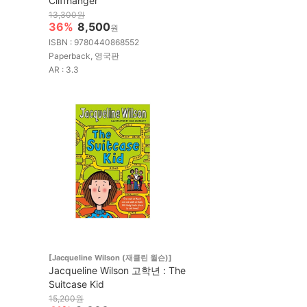
Cliffhanger
13,300원
36%
8,500
원
ISBN : 9780440868552
Paperback, 영국판
AR : 3.3
[Jacqueline Wilson (재클린 윌슨)]
Jacqueline Wilson 고학년 : The
Suitcase Kid
15,200원