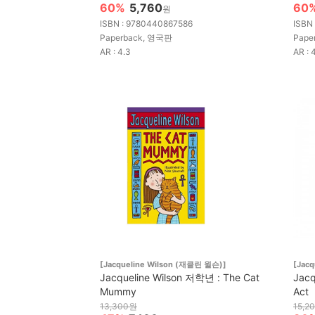
60%
5,760
60
원
ISBN : 9780440867586
ISBN
Paperback, 영국판
Pape
AR : 4.3
AR : 
[Jacqueline Wilson (재클린 윌슨)]
[Jac
Jacqueline Wilson 저학년 : The Cat
Jacq
Mummy
Act
13,300원
15,2