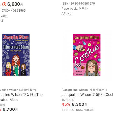
6,600
ISBN : 9780440867579
%
원
Paperback, 영국판
 : 9780440868569
AR : 4.4
rback
4.2
queline Wilson (재클린 윌슨)]
[Jacqueline Wilson (재클린 윌슨)]
ueline Wilson 고학년 : The
Jacqueline Wilson 고학년 : Coo
strated Mum
15,200원
45%
8,300
원
00원
%
9,700
원
ISBN : 9780552558310