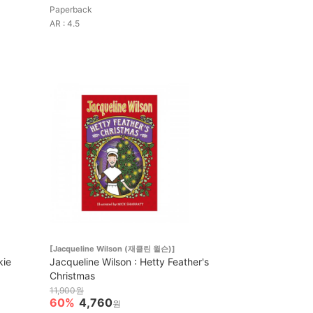
Paperback
AR : 4.5
[Jacqueline Wilson (재클린 윌슨)]
kie
Jacqueline Wilson : Hetty Feather's
Christmas
11,900원
60%
4,760
원