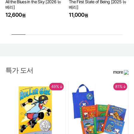
All the Blues in the Sky [2026 뉴
The First State of Being [2025 뉴
베리]
베리]
Th
Wo
12,600
11,000
원
원
17
특가 도서
more
49%↓
81%↓