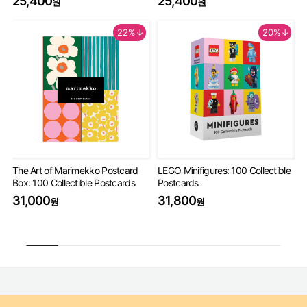
25,400
25,400
원
원
22%↓
20%↓
The Art of Marimekko Postcard
LEGO Minifigures: 100 Collectible
Mi
Box: 100 Collectible Postcards
Postcards
De
31,000
31,800
3
원
원