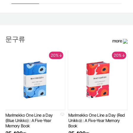
문구류
more
20%↓
20%↓
Marimekko One Line a Day
Marimekko One Line a Day (Red
An
(Blue Unikko) : A Five-Year
Unikko) : A Five-Year Memory
Gu
Memory Book
Book
2