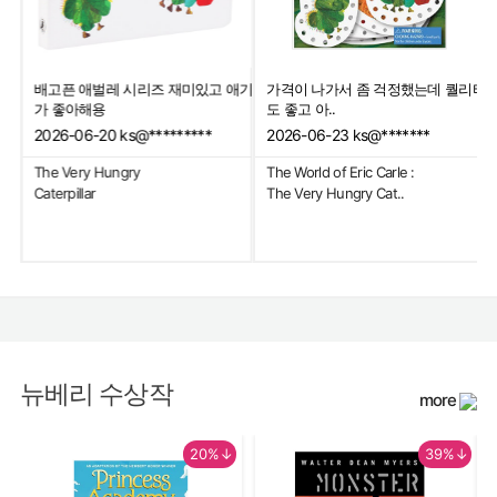
배고픈 애벌레 시리즈 재미있고 애기
가격이 나가서 좀 걱정했는데 퀄리티
내읽
가 좋아해용
도 좋고 아..
2026-06-20
ks@*********
2026-06-23
ks@*******
The Very Hungry
The World of Eric Carle :
Caterpillar
The Very Hungry Cat..
뉴베리 수상작
more
20%↓
39%↓