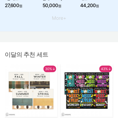
27,600
50,000
44,200
원
원
원
More+
이달의 추천 세트
30%↓
43%↓