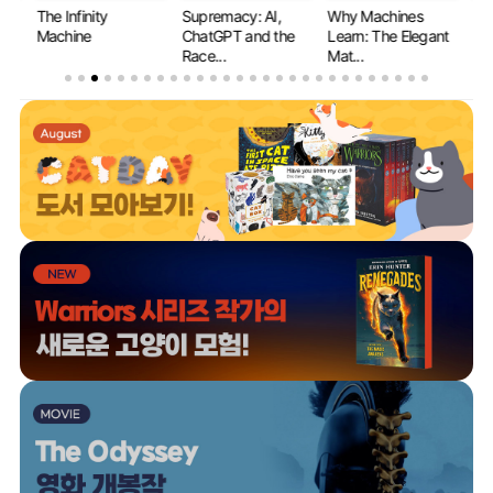
The Infinity
Supremacy: AI,
Why Machines
If 
y...
Machine
ChatGPT and the
Learn: The Elegant
Ev
Race...
Mat...