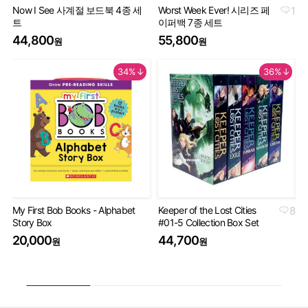
Now I See 사계절 보드북 4종 세
Worst Week Ever! 시리즈 페
1
Geo
트
이퍼백 7종 세트
Th
44,800
55,800
9
원
원
34%↓
36%↓
My First Bob Books - Alphabet
Keeper of the Lost Cities
8
Th
Story Box
#01-5 Collection Box Set
Bo
20,000
44,700
4
원
원