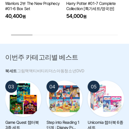
Warriors 2부 The New Prophecy
Harry Potter #01-7 Complete
Pe
#01-6 Box Set
Collection [특가세트/영국판]
9
40,400
54,000
원
원
이번주 카테고리별 베스트
북세트
그림책
액티비티
리더스
아동
청소년
DVD
03
04
05
Game Quest 챕터북
Step into Reading 1
Unicornia 챕터북 6종
3종 세트
단계 : Disney Pr...
세트