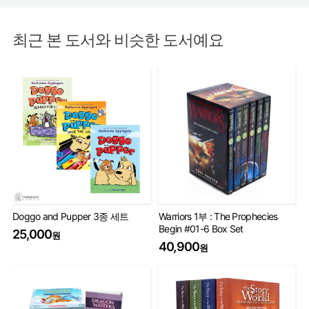
최근 본 도서와 비슷한 도서예요
Doggo and Pupper 3종 세트
Warriors 1부 : The Prophecies
Wa
Begin #01-6 Box Set
Se
25,000
원
40,900
6
원