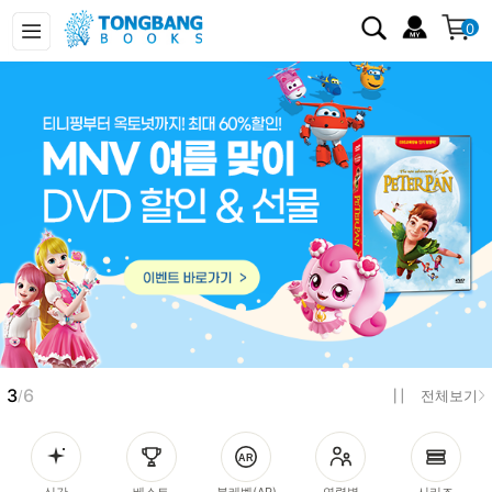
0
3
6
/
전체보기
신간
베스트
북레벨(AR)
연령별
시리즈