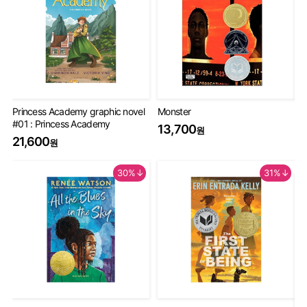
Princess Academy graphic novel
Monster
Th
#01 : Princess Academy
Bo
13,700
원
20
21,600
원
9
30%↓
31%↓