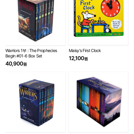
Warriors 1부 : The Prophecies
Maisy's First Clock
Th
Begin #01-6 Box Set
Set
12,100
원
40,900
75
원