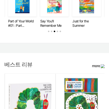
Part of Your World
Say You'll
Just for the
Par
#01 : Part...
Remember Me
Summer
#02
베스트 리뷰
more