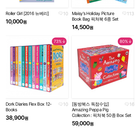
Roller Girl [2016 뉴베리]
10
Maisy's Holiday Picture
113
Th
Book Bag 픽쳐북 6종 Set
Co
10,000
원
Se
14,500
원
5
73%↓
80%↓
Dork Diaries Flex Box 12-
10
[동방북스 독점수입]
16
Books
Amazing Peppa Pig
Ha
Collection : 픽쳐북 50종 Box Set
Co
38,900
원
세
59,000
원
5