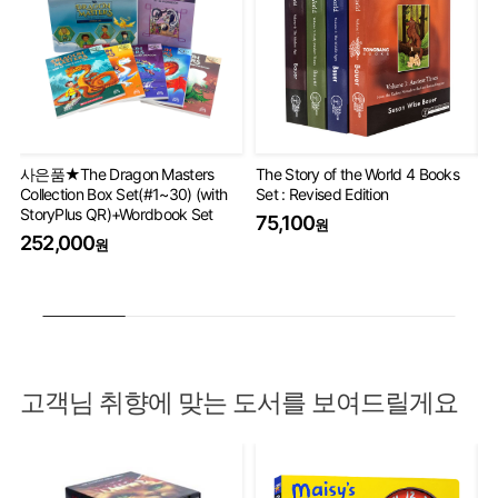
사은품★The Dragon Masters
The Story of the World 4 Books
Ha
Collection Box Set(#1~30) (with
Set : Revised Edition
Co
StoryPlus QR)+Wordbook Set
75,100
5
원
252,000
원
고객님 취향에 맞는 도서를 보여드릴게요