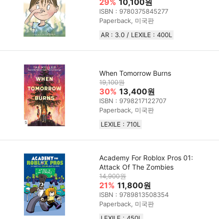
29%
10,100원
ISBN : 9780375845277
Paperback, 미국판
AR : 3.0 / LEXILE : 400L
When Tomorrow Burns
19,100원
30%
13,400원
ISBN : 9798217122707
Paperback, 미국판
LEXILE : 710L
Academy For Roblox Pros 01:
Attack Of The Zombies
14,900원
21%
11,800원
ISBN : 9789813508354
Paperback, 미국판
LEXILE : 450L