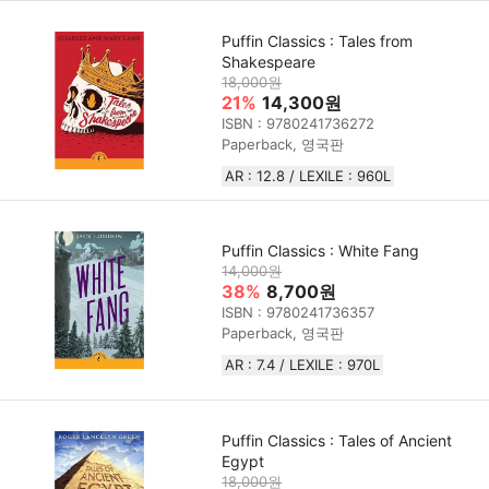
Puffin Classics : Tales from
Shakespeare
18,000원
21%
14,300원
ISBN : 9780241736272
Paperback, 영국판
AR : 12.8 / LEXILE : 960L
Puffin Classics : White Fang
14,000원
38%
8,700원
ISBN : 9780241736357
Paperback, 영국판
AR : 7.4 / LEXILE : 970L
Puffin Classics : Tales of Ancient
Egypt
18,000원