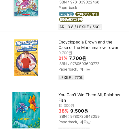
ISBN : 9781339022468
Paperback
AR : 3.8 / LEXILE : 560L
Encyclopedia Brown and the
Case of the Marshmallow Tower
9,700원
21%
7,700원
ISBN : 9780593690772
Paperback, 미국판
LEXILE : 770L
You Can't Win Them All, Rainbow
Fish
15,300원
38%
9,500원
ISBN : 9780735843059
Paperback, 미국판