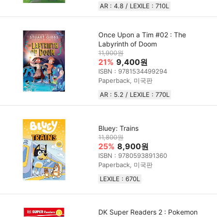
AR : 4.8 / LEXILE : 710L
Once Upon a Tim #02 : The
Labyrinth of Doom
11,900원
21%
9,400원
ISBN : 9781534499294
Paperback, 미국판
AR : 5.2 / LEXILE : 770L
Bluey: Trains
11,800원
25%
8,900원
ISBN : 9780593891360
Paperback, 미국판
LEXILE : 670L
DK Super Readers 2 : Pokemon