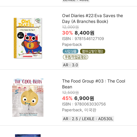
Owl Diaries #22:Eva Saves the
Day (A Branches Book)
12,000원
30%
8,400원
ISBN : 9781546127109
Paperback
AR : 3.0
The Food Group #03 : The Cool
Bean
12,500원
45%
6,900원
ISBN : 9780063030756
Paperback, 미국판
AR : 2.5 / LEXILE : AD530L