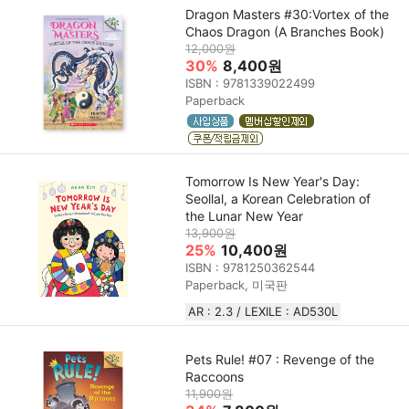
Dragon Masters #30:Vortex of the
Chaos Dragon (A Branches Book)
12,000원
30%
8,400원
ISBN : 9781339022499
Paperback
Tomorrow Is New Year's Day:
Seollal, a Korean Celebration of
the Lunar New Year
13,900원
25%
10,400원
ISBN : 9781250362544
Paperback, 미국판
AR : 2.3 / LEXILE : AD530L
Pets Rule! #07 : Revenge of the
Raccoons
11,900원