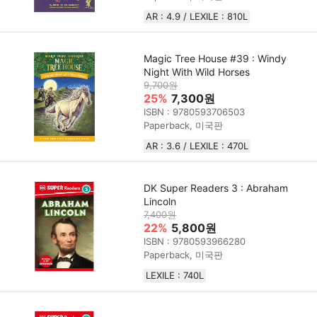
AR : 4.9 / LEXILE : 810L
Magic Tree House #39 : Windy
Night With Wild Horses
9,700원
25%
7,300원
ISBN : 9780593706503
Paperback, 미국판
AR : 3.6 / LEXILE : 470L
DK Super Readers 3 : Abraham
Lincoln
7,400원
22%
5,800원
ISBN : 9780593966280
Paperback, 미국판
LEXILE : 740L