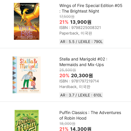
Wings of Fire Special Edition #05
: The Brightest Night
17,500원
21%
13,900원
ISBN : 9798225008321
Paperback, 미국판
AR : 5.5 / LEXILE : 790L
Stella and Marigold #02 :
Mermaids and Mix-Ups
25,500원
20%
20,300원
ISBN : 9781797219714
Hardback, 미국판
AR : 3.7 / LEXILE : 610L
Puffin Classics : The Adventures
of Robin Hood
18,000원
21%
14,300원