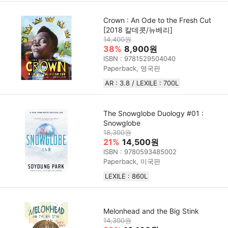
Crown : An Ode to the Fresh Cut
[2018 칼데콧/뉴베리]
14,400원
38%
8,900원
ISBN : 9781529504040
Paperback, 영국판
AR : 3.8 / LEXILE : 700L
The Snowglobe Duology #01 :
Snowglobe
18,300원
21%
14,500원
ISBN : 9780593485002
Paperback, 미국판
LEXILE : 860L
Melonhead and the Big Stink
14,300원