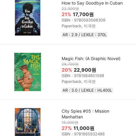
How to Say Goodbye in Cuban
22,300원
21%
17,700원
ISBN : 9780593568309
Paperback, 미국판
AR : 2.9 / LEXILE : 370L
Magic Fish: (A Graphic Novel)
28,700원
20%
22,900원
ISBN : 9781984851598
Paperback, 미국판
AR : 3.0 / LEXILE : HL400L
City Spies #05 : Mission
Manhattan
15,000원
27%
11,000원
ISBN : 9781665932486