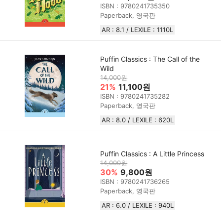
ISBN : 9780241735350
Paperback, 영국판
AR : 8.1 / LEXILE : 1110L
Puffin Classics : The Call of the
Wild
14,000원
21%
11,100원
ISBN : 9780241735282
Paperback, 영국판
AR : 8.0 / LEXILE : 620L
Puffin Classics : A Little Princess
14,000원
30%
9,800원
ISBN : 9780241736265
Paperback, 영국판
AR : 6.0 / LEXILE : 940L