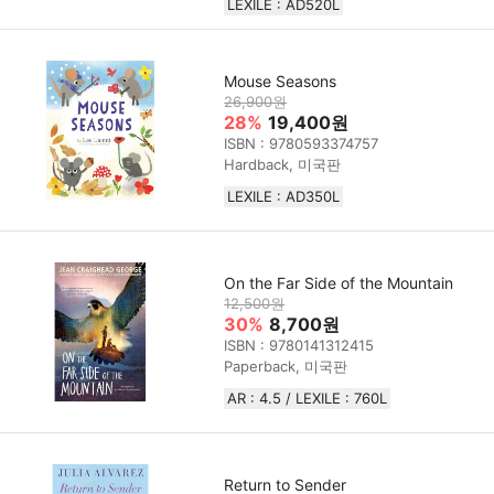
LEXILE : AD520L
Mouse Seasons
26,900원
28%
19,400원
ISBN : 9780593374757
Hardback, 미국판
LEXILE : AD350L
On the Far Side of the Mountain
12,500원
30%
8,700원
ISBN : 9780141312415
Paperback, 미국판
AR : 4.5 / LEXILE : 760L
Return to Sender