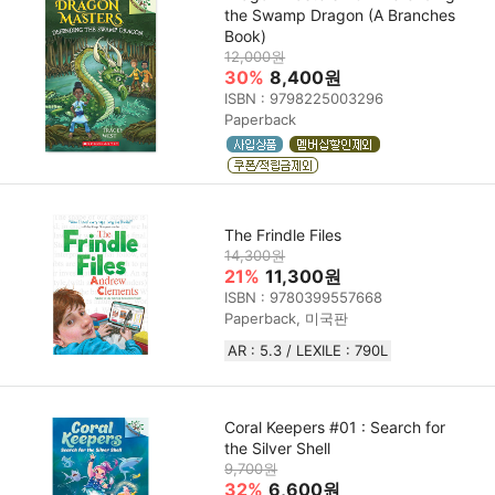
the Swamp Dragon (A Branches
Book)
12,000원
30%
8,400원
ISBN : 9798225003296
Paperback
The Frindle Files
14,300원
21%
11,300원
ISBN : 9780399557668
Paperback, 미국판
AR : 5.3 / LEXILE : 790L
Coral Keepers #01 : Search for
the Silver Shell
9,700원
32%
6,600원