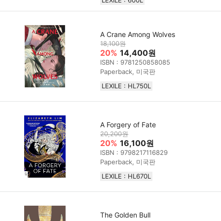
LEXILE : 600L
A Crane Among Wolves
18,100원
20%
14,400원
ISBN : 9781250858085
Paperback, 미국판
LEXILE : HL750L
A Forgery of Fate
20,200원
20%
16,100원
ISBN : 9798217116829
Paperback, 미국판
LEXILE : HL670L
The Golden Bull