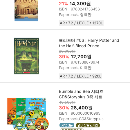
21%
14,300원
ISBN : 9780241736456
Paperback, 영국판
AR : 7.2 / LEXILE : 1270L
해리포터 #06 : Harry Potter and
the Half-Blood Prince
20,900원
39%
12,700원
ISBN : 9781338878974
Paperback, 미국판
AR : 7.2 / LEXILE : 920L
Bumble and Bee 시리즈
CD&Storyplus 3종 세트
40,500원
30%
28,400원
ISBN : 9000000010965
Paperback,CD&Storyplus