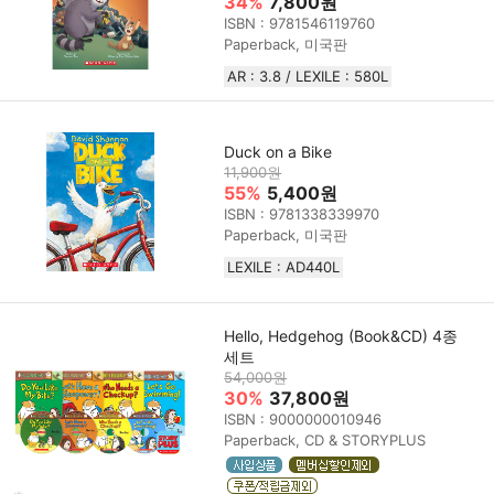
34%
7,800원
ISBN : 9781546119760
Paperback, 미국판
AR : 3.8 / LEXILE : 580L
Duck on a Bike
11,900원
55%
5,400원
ISBN : 9781338339970
Paperback, 미국판
LEXILE : AD440L
Hello, Hedgehog (Book&CD) 4종
세트
54,000원
30%
37,800원
ISBN : 9000000010946
Paperback, CD & STORYPLUS