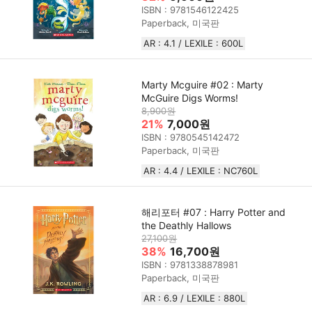
ISBN : 9781546122425
Paperback, 미국판
AR : 4.1 / LEXILE : 600L
Marty Mcguire #02 : Marty
McGuire Digs Worms!
8,900원
21%
7,000원
ISBN : 9780545142472
Paperback, 미국판
AR : 4.4 / LEXILE : NC760L
해리포터 #07 : Harry Potter and
the Deathly Hallows
27,100원
38%
16,700원
ISBN : 9781338878981
Paperback, 미국판
AR : 6.9 / LEXILE : 880L