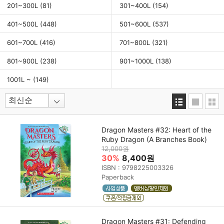
201~300L
(81)
301~400L
(154)
401~500L
(448)
501~600L
(537)
601~700L
(416)
701~800L
(321)
801~900L
(238)
901~1000L
(138)
1001L ~
(149)
Dragon Masters #32: Heart of the
Ruby Dragon (A Branches Book)
12,000원
30%
8,400원
ISBN : 9798225003326
Paperback
Dragon Masters #31: Defending