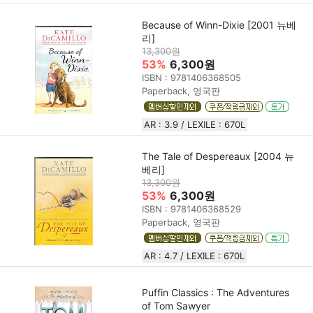
Because of Winn-Dixie [2001 뉴베
리]
13,300원
53%
6,300원
ISBN : 9781406368505
Paperback, 영국판
AR : 3.9 / LEXILE : 670L
The Tale of Despereaux [2004 뉴
베리]
13,300원
53%
6,300원
ISBN : 9781406368529
Paperback, 영국판
AR : 4.7 / LEXILE : 670L
Puffin Classics : The Adventures
of Tom Sawyer