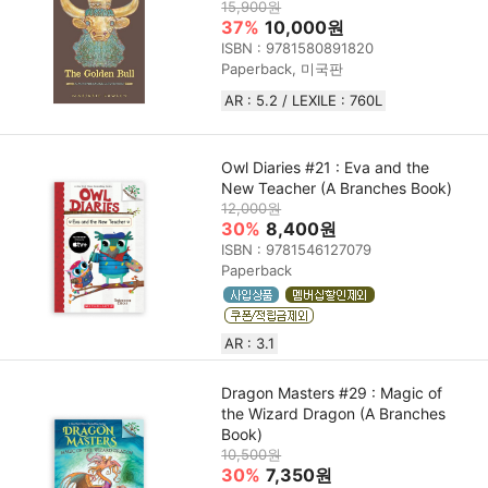
15,900원
37%
10,000원
ISBN : 9781580891820
Paperback, 미국판
AR : 5.2 / LEXILE : 760L
Owl Diaries #21 : Eva and the
New Teacher (A Branches Book)
12,000원
30%
8,400원
ISBN : 9781546127079
Paperback
AR : 3.1
Dragon Masters #29 : Magic of
the Wizard Dragon (A Branches
Book)
10,500원
30%
7,350원