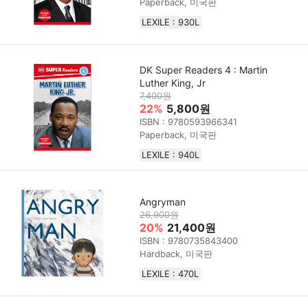
Paperback, 미국판
LEXILE : 930L
DK Super Readers 4 : Martin
Luther King, Jr
7,400원
22%
5,800원
ISBN : 9780593966341
Paperback, 미국판
LEXILE : 940L
Angryman
26,900원
20%
21,400원
ISBN : 9780735843400
Hardback, 미국판
LEXILE : 470L