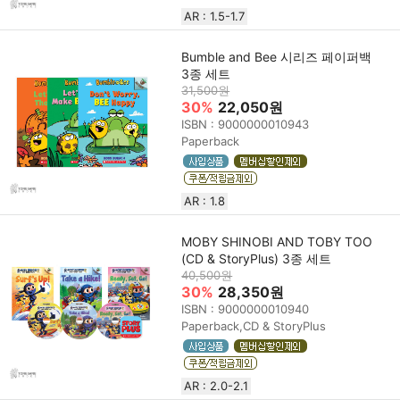
AR : 1.5-1.7
Bumble and Bee 시리즈 페이퍼백
3종 세트
31,500원
30%
22,050원
ISBN : 9000000010943
Paperback
AR : 1.8
MOBY SHINOBI AND TOBY TOO
(CD & StoryPlus) 3종 세트
40,500원
30%
28,350원
ISBN : 9000000010940
Paperback,CD & StoryPlus
AR : 2.0-2.1