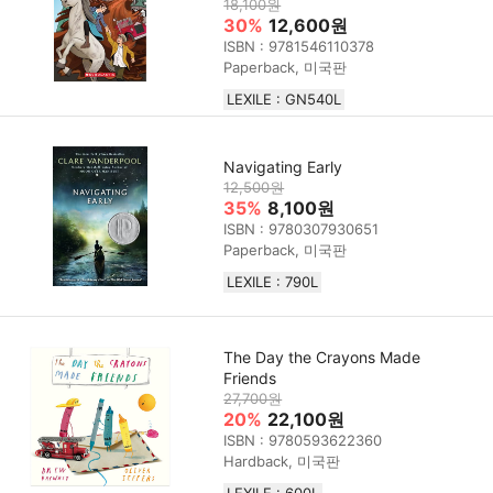
18,100원
30%
12,600원
ISBN : 9781546110378
Paperback, 미국판
LEXILE : GN540L
Navigating Early
12,500원
35%
8,100원
ISBN : 9780307930651
Paperback, 미국판
LEXILE : 790L
The Day the Crayons Made
Friends
27,700원
20%
22,100원
ISBN : 9780593622360
Hardback, 미국판