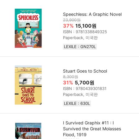
Speechless: A Graphic Novel
23,900원
37%
15,100원
ISBN : 9781338849325
Paperback, 미국판
LEXILE : GN270L
Stuart Goes to School
8,300원
31%
5,700원
ISBN : 9780439301831
Paperback, 미국판
LEXILE : 630L
I Survived Graphix #11 : I
Survived the Great Molasses
Flood, 1919