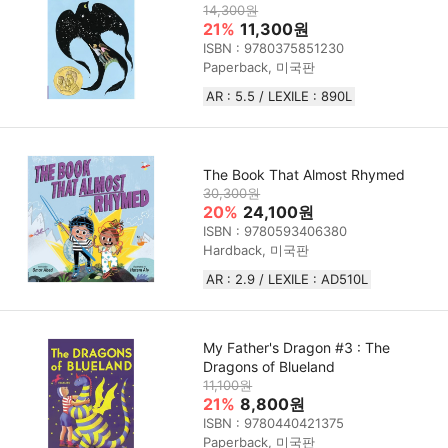
14,300원
21%
11,300원
ISBN : 9780375851230
Paperback, 미국판
AR : 5.5 / LEXILE : 890L
The Book That Almost Rhymed
30,300원
20%
24,100원
ISBN : 9780593406380
Hardback, 미국판
AR : 2.9 / LEXILE : AD510L
My Father's Dragon #3 : The
Dragons of Blueland
11,100원
21%
8,800원
ISBN : 9780440421375
Paperback, 미국판