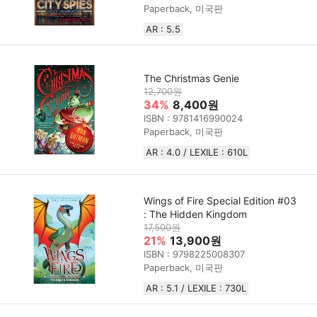
Paperback, 미국판
AR : 5.5
The Christmas Genie
12,700원
34%
8,400원
ISBN : 9781416990024
Paperback, 미국판
AR : 4.0 / LEXILE : 610L
Wings of Fire Special Edition #03
: The Hidden Kingdom
17,500원
21%
13,900원
ISBN : 9798225008307
Paperback, 미국판
AR : 5.1 / LEXILE : 730L