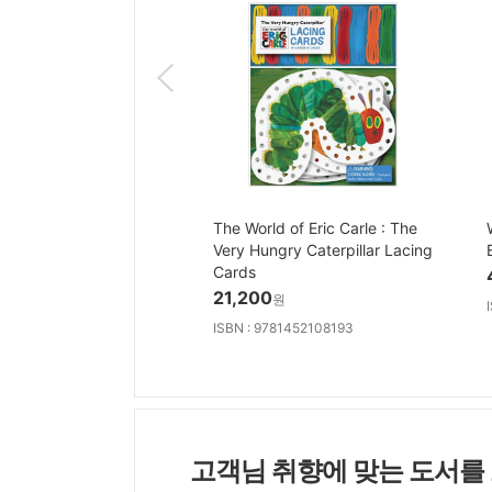
The World of Eric Carle : The
Very Hungry Caterpillar Lacing
Cards
21,200
원
ISBN : 9781452108193
고객님 취향에 맞는 도서를