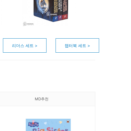
리더스 세트 >
챕터북 세트 >
MD추천