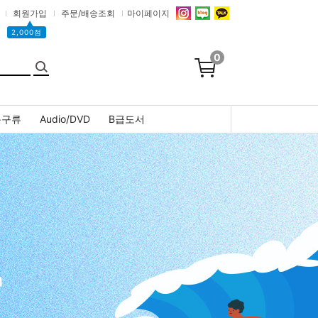
회원가입
주문/배송조회
마이페이지
▲
2,000점
0
문구류
Audio/DVD
B급도서