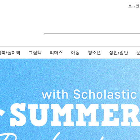
로그인
작북/놀이책
그림책
리더스
아동
청소년
성인/일반