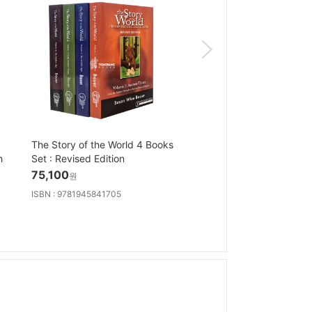
The Story of the World 4 Books
Warriors 8부 A Starless
h
Set : Revised Edition
Box Set
75,100
64,700
원
원
ISBN : 9781945841705
ISBN : 9780063471894