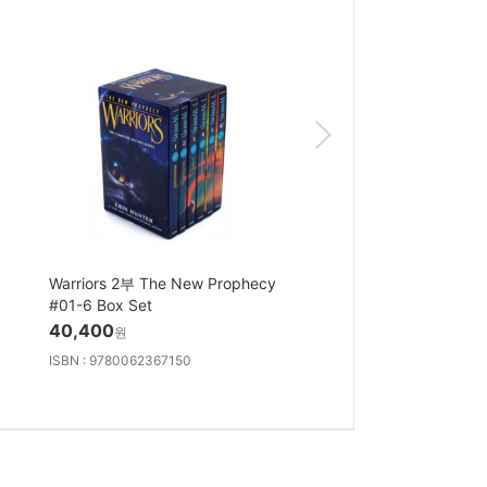
Warriors 2부 The New Prophecy
The Story of the World
#01-6 Box Set
Set : Revised Edition
40,400
75,100
원
원
ISBN : 9780062367150
ISBN : 9781945841705