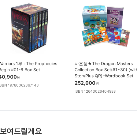
Warriors 1부 : The Prophecies
사은품★The Dragon Masters
Begin #01-6 Box Set
Collection Box Set(#1~30) (wit
StoryPlus QR)+Wordbook Set
40,900
원
252,000
원
ISBN : 9780062367143
ISBN : 2643026404988
 보여드릴게요