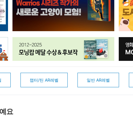
벨
챕터/틴 AR레벨
일반 AR레벨
서예요