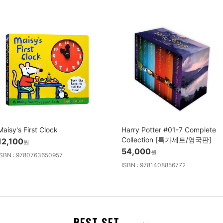
Maisy's First Clock
Harry Potter #01-7 Complete
Collection [특가세트/영국판]
12,100
원
54,000
원
ISBN : 9780763650957
ISBN : 9781408856772
BEST SET