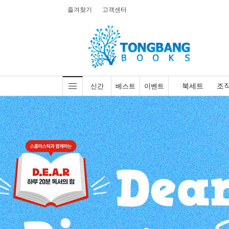
즐겨찾기
고객센터
북세트
조
신간
베스트
이벤트