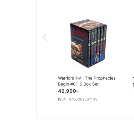
Warriors 1부 : The Prophecies
Begin #01-6 Box Set
40,900
원
ISBN : 9780062367143