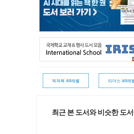
픽쳐북 AR레벨
리더스 AR레
최근 본 도서와 비슷한 도