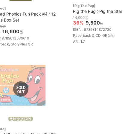
[Pig The Pug]
ord]
Pig the Pug : Pig the Star
ford Phonics Fun Pack #4 : 12
14,900원
s Box Set
36%
9,500
원
00원
ISBN : 9789814872720
%
16,600
원
Paperback & CD, QR음원
 : 9789813379619
AR : 1.7
back, StoryPlus QR
ord]