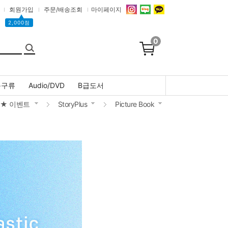
회원가입
주문/배송조회
마이페이지
▲
2,000점
0
문구류
Audio/DVD
B급도서
★ 이벤트
StoryPlus
Picture Book