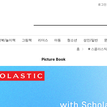
로그인
작북/놀이책
그림책
리더스
아동
청소년
성인/일반
홈
★스콜라스틱
Picture Book