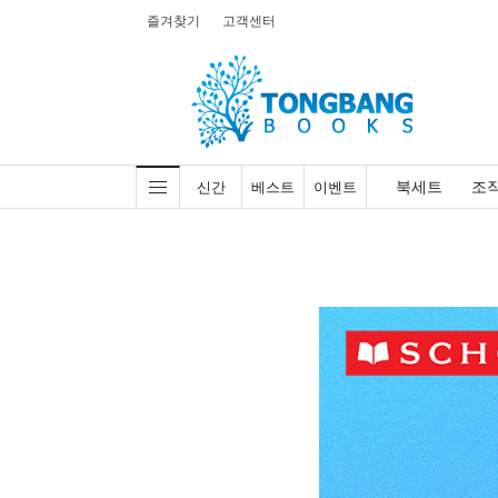
즐겨찾기
고객센터
북세트
조
신간
베스트
이벤트