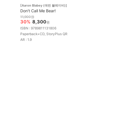
[Aaron Blabey (애런 블레이비)]
Don't Call Me Bear!
11,900원
30%
8,300
원
ISBN : 9789811131806
Paperback+CD, StoryPlus QR
AR : 1.9