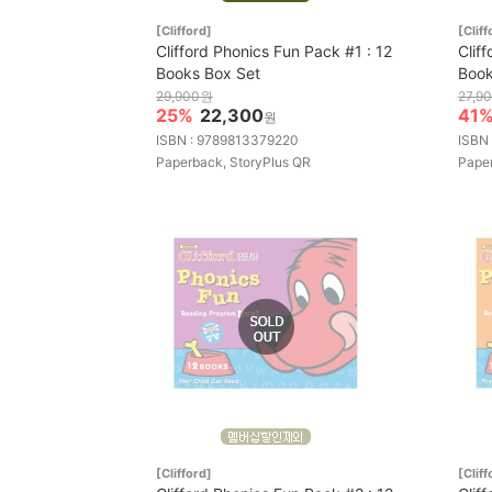
[Clifford]
[Cliff
Clifford Phonics Fun Pack #1 : 12
Clif
Books Box Set
Book
29,900원
27,9
25%
22,300
41
원
ISBN : 9789813379220
ISBN
Paperback, StoryPlus QR
Paper
[Clifford]
[Cliff