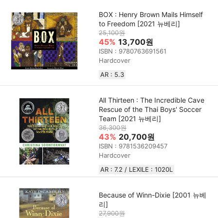
BOX : Henry Brown Mails Himself
to Freedom [2021 뉴베리]
25,100원
45%
13,700원
ISBN : 9780763691561
Hardcover
AR : 5.3
All Thirteen : The Incredible Cave
Rescue of the Thai Boys' Soccer
Team [2021 뉴베리]
36,300원
43%
20,700원
ISBN : 9781536209457
Hardcover
AR : 7.2 / LEXILE : 1020L
Because of Winn-Dixie [2001 뉴베
리]
27,900원