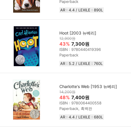
Paperback
AR : 4.4 / LEXILE : 890L
Hoot [2003 뉴베리]
12,900원
43%
7,300원
ISBN : 9780440419396
Paperback
AR : 5.2 / LEXILE : 760L
Charlotte's Web [1953 뉴베리]
14,200원
48%
7,400원
ISBN : 9780064400558
Paperback, 흑백판
AR : 4.4 / LEXILE : 680L