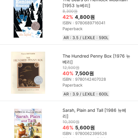
[1953 뉴베리]
8,300원
42%
4,800원
ISBN : 9780689716041
Paperback
AR : 3.5 / LEXILE : 590L
The Hundred Penny Box [1976 뉴
베리]
12,500원
40%
7,500원
ISBN : 9780142407028
Paperback
AR : 3.9 / LEXILE : 600L
Sarah, Plain and Tall [1986 뉴베
리]
10,300원
46%
5,600원
ISBN : 9780062399526