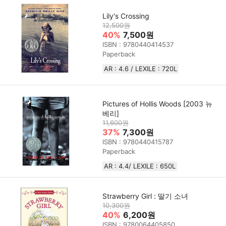
Lily's Crossing
12,500원
40%
7,500원
ISBN : 9780440414537
Paperback
AR : 4.6 / LEXILE : 720L
Pictures of Hollis Woods [2003 뉴
베리]
11,600원
37%
7,300원
ISBN : 9780440415787
Paperback
AR : 4.4/ LEXILE : 650L
Strawberry Girl : 딸기 소녀
10,300원
40%
6,200원
ISBN : 9780064405850