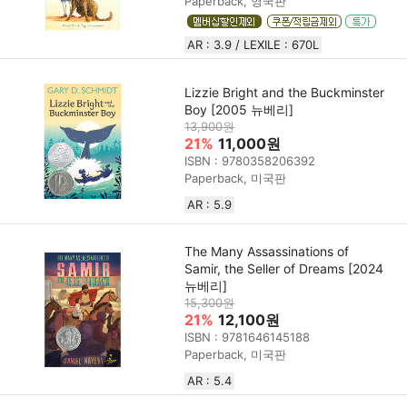
Paperback, 영국판
AR : 3.9 / LEXILE : 670L
Lizzie Bright and the Buckminster
Boy [2005 뉴베리]
13,900원
21%
11,000원
ISBN : 9780358206392
Paperback, 미국판
AR : 5.9
The Many Assassinations of
Samir, the Seller of Dreams [2024
뉴베리]
15,300원
21%
12,100원
ISBN : 9781646145188
Paperback, 미국판
AR : 5.4