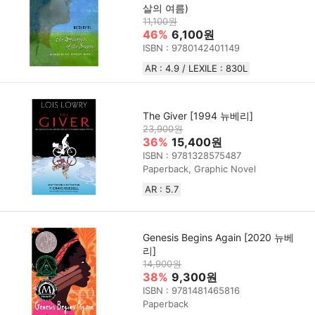
살의 여름)
11,100원
46%
6,100원
ISBN : 9780142401149
AR : 4.9 / LEXILE : 830L
The Giver [1994 뉴베리]
23,900원
36%
15,400원
ISBN : 9781328575487
Paperback, Graphic Novel
AR : 5.7
Genesis Begins Again [2020 뉴베
리]
14,900원
38%
9,300원
ISBN : 9781481465816
Paperback