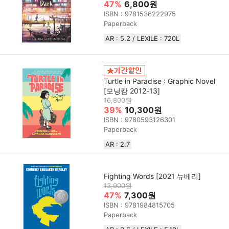
47%
6,800원
ISBN : 9781536222975
Paperback
AR : 5.2 / LEXILE : 720L
Turtle in Paradise : Graphic Novel
[모닝캄 2012-13]
16,800원
39%
10,300원
ISBN : 9780593126301
Paperback
AR : 2.7
Fighting Words [2021 뉴베리]
13,900원
47%
7,300원
ISBN : 9781984815705
Paperback