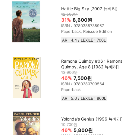
Hattie Big Sky [2007 뉴베리]
12,500원
31%
8,600원
ISBN : 9780385735957
Paperback, Reissue Edition
AR : 4.4 / LEXILE : 700L
Ramona Quimby #06 : Ramona
Quimby, Age 8 [1982 뉴베리]
13,900원
46%
7,500원
ISBN : 9780380709564
Paperback
AR : 5.6 / LEXILE : 860L
Yolonda's Genius [1996 뉴베리]
10,700원
46%
5,800원