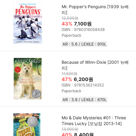
Mr. Popper's Penguins [1939 뉴베
리]
12,500원
43%
7,100원
ISBN : 9780316058438
Paperback
AR : 5.6 / LEXILE : 910L
Because of Winn-Dixie [2001 뉴베
리]
11,600원
47%
6,200원
ISBN : 9781536214352
Paperback
AR : 3.9 / LEXILE : 670L
Mo & Dale Mysteries #01 : Three
Times Lucky [모닝캄 2013-14]
13,900원
40%
8,400원