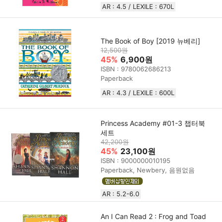
AR : 4.5 / LEXILE : 670L
The Book of Boy [2019 뉴베리]
12,500원
45%
6,900원
ISBN : 9780062686213
Paperback
AR : 4.3 / LEXILE : 600L
Princess Academy #01-3 챕터북
세트
42,200원
45%
23,100원
ISBN : 9000000010195
Paperback, Newbery, 음원없음
AR : 5.2-6.0
An I Can Read 2 : Frog and Toad