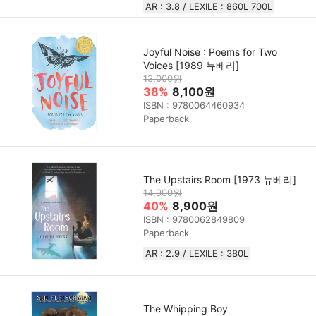
AR : 3.8 / LEXILE : 860L 700L
Joyful Noise : Poems for Two
Voices [1989 뉴베리]
13,000원
38%
8,100원
ISBN : 9780064460934
Paperback
The Upstairs Room [1973 뉴베리]
14,900원
40%
8,900원
ISBN : 9780062849809
Paperback
AR : 2.9 / LEXILE : 380L
The Whipping Boy