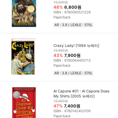
13,000원
48%
6,800원
ISBN : 9780060521226
Paperback
AR : 3.9 / LEXILE : 570L
Crazy Lady! [1994 뉴베리]
13,900원
43%
7,900원
ISBN : 9780064405713
Paperback
AR : 3.8 / LEXILE : 570L
Al Capone #01 : Al Capone Does
My Shirts [2005 뉴베리]
13,900원
47%
7,400원
ISBN : 9780142403709
Paperback