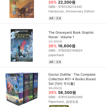
20%
22,200원
ISBN : 9781536214345
Hardcover, Anniversary Edition
AR : 3.9
The Graveyard Book Graphic
Novel : Volume 1
22,300원
26%
16,600원
ISBN : 9780062194824
paperback
AR : 3.9
Doctor Dolittle : The Complete
Collection #01-4 Books Boxed
Set [닥터 두리틀]
89,900원
35%
58,300원
ISBN : 9781534450349
Paperback, 음원없음