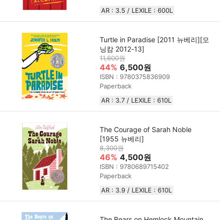
AR : 3.5 / LEXILE : 600L
Turtle in Paradise [2011 뉴베리][모
닝캄 2012-13]
11,600원
44%
6,500원
ISBN : 9780375836909
Paperback
AR : 3.7 / LEXILE : 610L
The Courage of Sarah Noble
[1955 뉴베리]
8,300원
46%
4,500원
ISBN : 9780689715402
Paperback
AR : 3.9 / LEXILE : 610L
The Bears on Hemlock Mountain