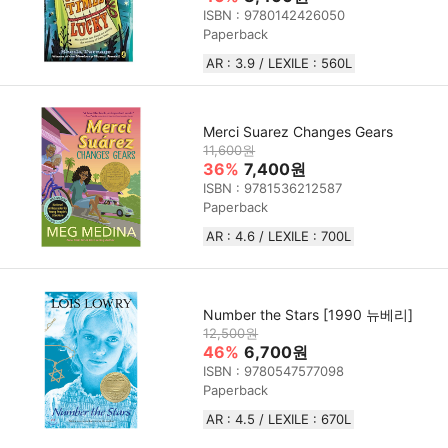
ISBN : 9780142426050
Paperback
AR : 3.9 / LEXILE : 560L
Merci Suarez Changes Gears
11,600원
36%
7,400원
ISBN : 9781536212587
Paperback
AR : 4.6 / LEXILE : 700L
Number the Stars [1990 뉴베리]
12,500원
46%
6,700원
ISBN : 9780547577098
Paperback
AR : 4.5 / LEXILE : 670L