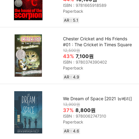
ISBN : 9781665918589
Paperback
AR : 5.1
Chester Cricket and His Friends
#01 : The Cricket in Times Square
12,500원
43%
7,100원
ISBN : 9780374390402
Paperback
AR : 4.9
We Dream of Space [2021 뉴베리]
13,900원
37%
8,800원
ISBN : 9780062747310
Paperback
AR : 4.6