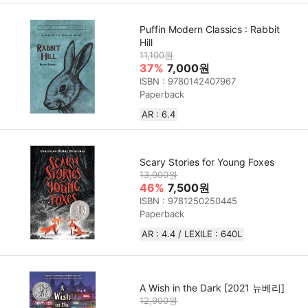
Puffin Modern Classics : Rabbit
Hill
11,100원
37%
7,000원
ISBN : 9780142407967
Paperback
AR : 6.4
Scary Stories for Young Foxes
13,900원
46%
7,500원
ISBN : 9781250250445
Paperback
AR : 4.4 / LEXILE : 640L
A Wish in the Dark [2021 뉴베리]
12,900원