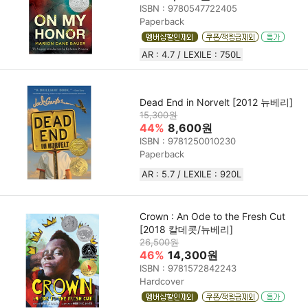
ISBN : 9780547722405
Paperback
AR : 4.7 / LEXILE : 750L
Dead End in Norvelt [2012 뉴베리]
15,300원
44%
8,600원
ISBN : 9781250010230
Paperback
AR : 5.7 / LEXILE : 920L
Crown : An Ode to the Fresh Cut
[2018 칼데콧/뉴베리]
26,500원
46%
14,300원
ISBN : 9781572842243
Hardcover