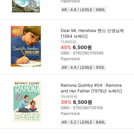
Paperback
AR : 4.8 / LEXILE : 690L
Dear Mr. Henshaw 헨쇼 선생님께
[1984 뉴베리]
11,900원
45%
6,500원
ISBN : 9780380709588
Paperback
AR : 4.9 / LEXILE : 910L
Ramona Quimby #04 : Ramona
and Her Father [1978년 뉴베리]
13,900원
39%
8,500원
ISBN : 9780380709168
Paperback
AR : 5.2 / LEXILE : 840L