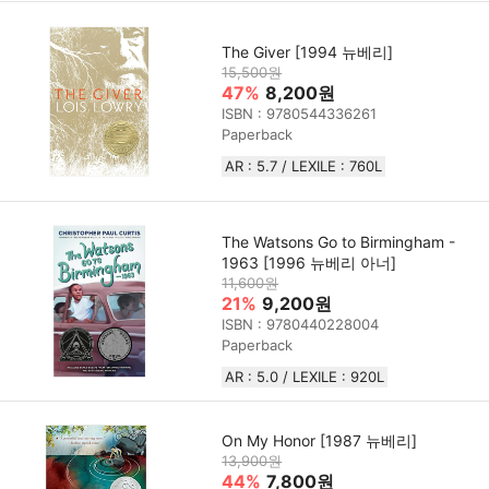
The Giver [1994 뉴베리]
15,500원
47%
8,200원
ISBN : 9780544336261
Paperback
AR : 5.7 / LEXILE : 760L
The Watsons Go to Birmingham -
1963 [1996 뉴베리 아너]
11,600원
21%
9,200원
ISBN : 9780440228004
Paperback
AR : 5.0 / LEXILE : 920L
On My Honor [1987 뉴베리]
13,900원
44%
7,800원