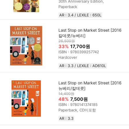
30th Anniversary Edition,
Paperback
AR : 3.4 / LEXILE : 650L
Last Stop on Market Street [2016
칼데콧/뉴베리]
26,500원
33%
17,700원
ISBN : 9780399257742
Hardcover
AR : 3.3 / LEXILE : AD610L
Last Stop on Market Street [2016
뉴베리/칼데콧]
14,400원
48%
7,500원
ISBN : 9780141374185
Paperback, CD미포함
AR : 3.3