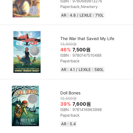
ISBN : 9780689813276
Paperback,Newbery
AR : 4.8 / LEXILE :‎ 710L
The War that Saved My Life
13,900원
46%
7,500원
ISBN : 9780147510488
Paperback
AR : 4.1 / LEXILE : 580L
Doll Bones
12,500원
39%
7,600원
ISBN : 9781416963998
Paperback
AR : 5.4