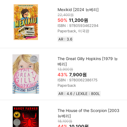
Mexikid [2024 뉴베리]
22,400원
50%
11,200원
ISBN : 9780593462294
Paperback, 미국판
AR : 3.6
The Great Gilly Hopkins [1979 뉴
베리]
13,900원
43%
7,900원
ISBN : 9780062386175
Paperback
AR : 4.6 / LEXILE : 800L
The House of the Scorpion [2003
뉴베리]
18,100원
44%
10,100원