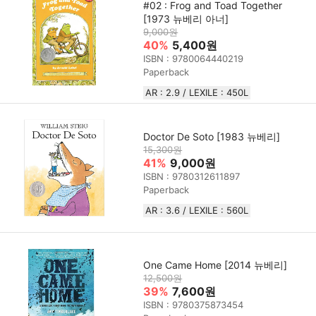
#02 : Frog and Toad Together
[1973 뉴베리 아너]
9,000원
40%
5,400원
ISBN : 9780064440219
Paperback
AR : 2.9 / LEXILE : 450L
Doctor De Soto [1983 뉴베리]
15,300원
41%
9,000원
ISBN : 9780312611897
Paperback
AR : 3.6 / LEXILE : 560L
One Came Home [2014 뉴베리]
12,500원
39%
7,600원
ISBN : 9780375873454