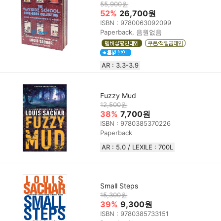
55,900원
52%
26,700원
ISBN : 9780063092099
Paperback, 음원없음
AR : 3.3-3.9
Fuzzy Mud
12,500원
38%
7,700원
ISBN : 9780385370226
Paperback
AR : 5.0 / LEXILE : 700L
Small Steps
15,300원
39%
9,300원
ISBN : 9780385733151