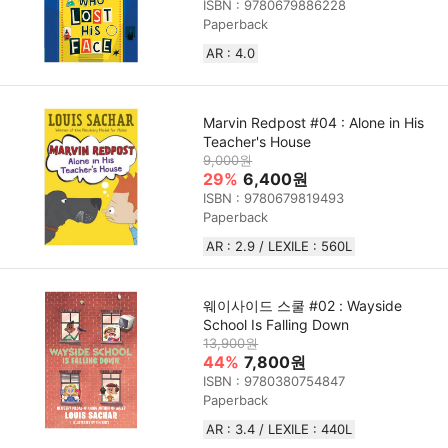
ISBN : 9780679886228
Paperback
AR : 4.0
Marvin Redpost #04 : Alone in His
Teacher's House
9,000원
29%
6,400원
ISBN : 9780679819493
Paperback
AR : 2.9 / LEXILE : 560L
웨이사이드 스쿨 #02 : Wayside
School Is Falling Down
13,900원
44%
7,800원
ISBN : 9780380754847
Paperback
AR : 3.4 / LEXILE : 440L