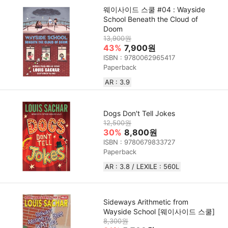
웨이사이드 스쿨 #04 : Wayside
School Beneath the Cloud of
Doom
13,900원
43%
7,900원
ISBN : 9780062965417
Paperback
AR : 3.9
Dogs Don't Tell Jokes
12,500원
30%
8,800원
ISBN : 9780679833727
Paperback
AR : 3.8 / LEXILE : 560L
Sideways Arithmetic from
Wayside School [웨이사이드 스쿨]
8,300원