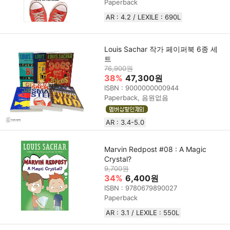
Paperback
AR : 4.2 / LEXILE : 690L
Louis Sachar 작가 페이퍼북 6종 세
트
76,900원
38%
47,300원
ISBN : 9000000000944
Paperback, 음원없음
AR : 3.4-5.0
Marvin Redpost #08 : A Magic
Crystal?
9,700원
34%
6,400원
ISBN : 9780679890027
Paperback
AR : 3.1 / LEXILE : 550L