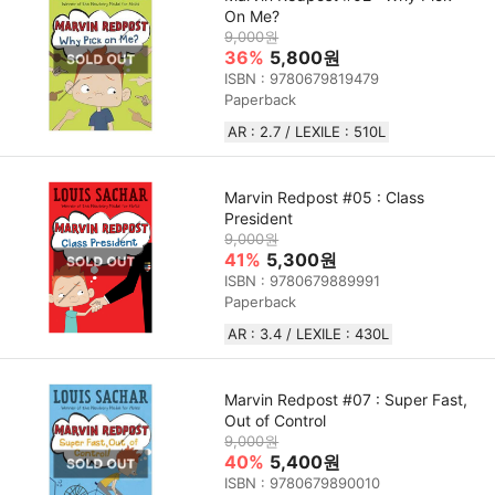
On Me?
9,000원
36%
5,800원
ISBN : 9780679819479
Paperback
AR : 2.7 / LEXILE : 510L
Marvin Redpost #05 : Class
President
9,000원
41%
5,300원
ISBN : 9780679889991
Paperback
AR : 3.4 / LEXILE : 430L
Marvin Redpost #07 : Super Fast,
Out of Control
9,000원
40%
5,400원
ISBN : 9780679890010