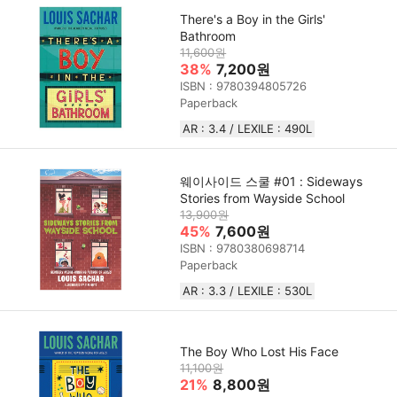
There's a Boy in the Girls'
Bathroom
11,600원
38%
7,200원
ISBN : 9780394805726
Paperback
AR : 3.4 / LEXILE : 490L
웨이사이드 스쿨 #01 : Sideways
Stories from Wayside School
13,900원
45%
7,600원
ISBN : 9780380698714
Paperback
AR : 3.3 / LEXILE : 530L
The Boy Who Lost His Face
11,100원
21%
8,800원