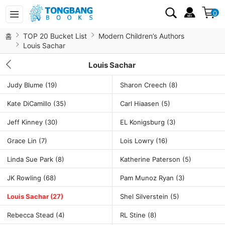
0
홈
TOP 20 Bucket List
Modern Children’s Authors
Louis Sachar
Louis Sachar
Judy Blume
(19)
Sharon Creech
(8)
Kate DiCamillo
(35)
Carl Hiaasen
(5)
Jeff Kinney
(30)
EL Konigsburg
(3)
Grace Lin
(7)
Lois Lowry
(16)
Linda Sue Park
(8)
Katherine Paterson
(5)
JK Rowling
(68)
Pam Munoz Ryan
(3)
Louis Sachar
(27)
Shel Silverstein
(5)
Rebecca Stead
(4)
RL Stine
(8)