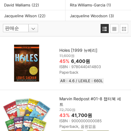
David Walliams
(22)
Rita Williams-Garcia
(1)
Jacqueline Wilson
(22)
Jacqueline Woodson
(3)
Holes [1999 뉴베리]
11,600원
45%
6,400원
ISBN : 9780440414803
Paperback
AR : 4.6 / LEXILE : 660L
Marvin Redpost #01-8 챕터북 세
트
72,700원
43%
41,700원
ISBN : 9000000000085
Paperback, 음원없음