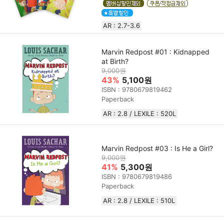
AR : 2.7-3.6
Marvin Redpost #01 : Kidnapped
at Birth?
9,000원
43%
5,100원
ISBN : 9780679819462
Paperback
AR : 2.8 / LEXILE : 520L
Marvin Redpost #03 : Is He a Girl?
9,000원
41%
5,300원
ISBN : 9780679819486
Paperback
AR : 2.8 / LEXILE : 510L