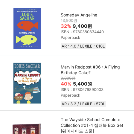
Someday Angeline
13,900원
32%
9,400원
ISBN : 9780380834440
Paperback
AR : 4.0 / LEXILE : 610L
Marvin Redpost #06 : A Flying
Birthday Cake?
9,000원
40%
5,400원
ISBN : 9780679890003
Paperback
AR : 3.2 / LEXILE : 570L
The Wayside School Complete
Collection #01-4 챕터북 Box Set
[웨이사이드 스쿨]