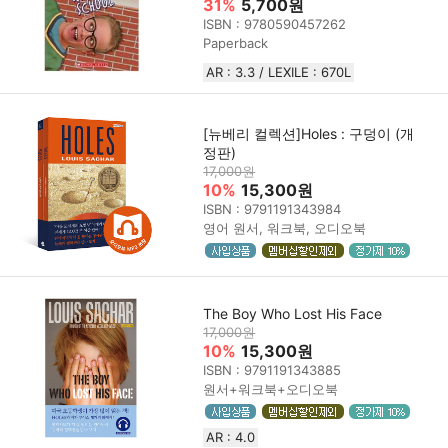
31%
5,700원
ISBN : 9780590457262
Paperback
AR : 3.3 / LEXILE : 670L
[뉴베리 컬렉션]Holes : 구덩이 (개
정판)
17,000원
10%
15,300원
ISBN : 9791191343984
영어 원서, 워크북, 오디오북
The Boy Who Lost His Face
17,000원
10%
15,300원
ISBN : 9791191343885
원서+워크북+오디오북
AR : 4.0