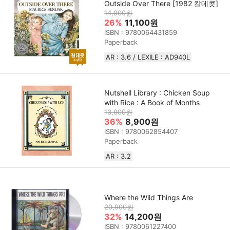
Outside Over There [1982 칼데콧]
14,900원
26%
11,100원
ISBN : 9780064431859
Paperback
AR : 3.6 / LEXILE : AD940L
Nutshell Library : Chicken Soup
with Rice : A Book of Months
13,900원
36%
8,900원
ISBN : 9780062854407
Paperback
AR : 3.2
Where the Wild Things Are
20,900원
32%
14,200원
ISBN : 9780061227400