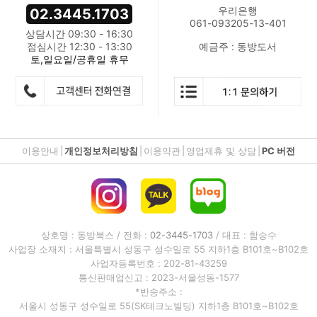
우리은행
02.3445.1703
061-093205-13-401
상담시간 09:30 - 16:30
점심시간 12:30 - 13:30
예금주 : 동방도서
토,일요일/공휴일 휴무
이용안내
|
개인정보처리방침
|
이용약관
|
영업제휴 및 상담
|
PC 버전
상호명 : 동방북스 / 전화 :
02-3445-1703
/ 대표 : 함승수
사업장 소재지 : 서울특별시 성동구 성수일로 55 지하1층 B101호~B102호
사업자등록번호 : 202-81-43259
통신판매업신고 : 2023-서울성동-1577
*반송주소 :
서울시 성동구 성수일로 55(SK테크노빌딩) 지하1층 B101호~B102호