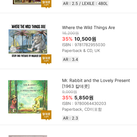
AR : 2.5 / LEXILE : 480L
Where the Wild Things Are
16,200원
35%
10,500원
ISBN : 9781782955030
Paperback & CD, UK
AR : 3.4
Mr. Rabbit and the Lovely Present
[1963 칼데콧]
9,000원
35%
5,850원
ISBN : 9780064430203
Paperback, CD미포함
AR : 2.3