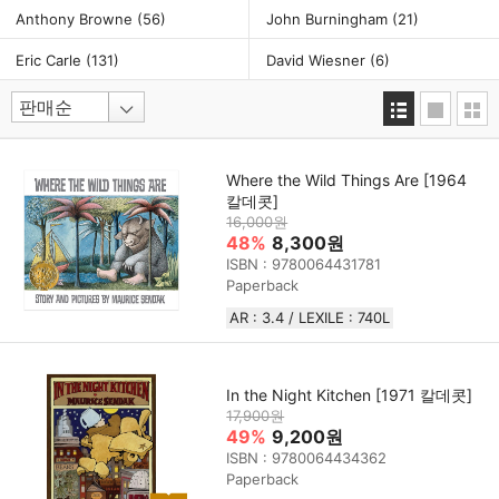
Anthony Browne
(56)
John Burningham
(21)
Eric Carle
(131)
David Wiesner
(6)
Where the Wild Things Are [1964
칼데콧]
16,000원
48%
8,300원
ISBN : 9780064431781
Paperback
AR : 3.4 / LEXILE : 740L
In the Night Kitchen [1971 칼데콧]
17,900원
49%
9,200원
ISBN : 9780064434362
Paperback