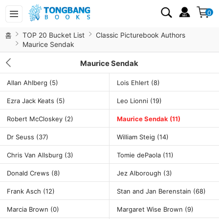
0
홈
TOP 20 Bucket List
Classic Picturebook Authors
Maurice Sendak
Maurice Sendak
Allan Ahlberg
(5)
Lois Ehlert
(8)
Ezra Jack Keats
(5)
Leo Lionni
(19)
Robert McCloskey
(2)
Maurice Sendak
(11)
Dr Seuss
(37)
William Steig
(14)
Chris Van Allsburg
(3)
Tomie dePaola
(11)
Donald Crews
(8)
Jez Alborough
(3)
Frank Asch
(12)
Stan and Jan Berenstain
(68)
Marcia Brown
(0)
Margaret Wise Brown
(9)