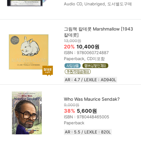
Audio CD, Unabriged, 도서별도구매
그림책 칼데콧 Marshmallow [1943
칼데콧]
13,000원
20%
10,400원
ISBN : 9780060724887
Paperback, CD미포함
AR : 4.7 / LEXILE : AD940L
Who Was Maurice Sendak?
9,000원
38%
5,600원
ISBN : 9780448465005
Paperback
AR : 5.5 / LEXILE : 820L