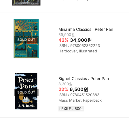
Minalima Classics : Peter Pan
59,900원
42%
34,900원
ISBN : 9780062362223
Hardcover, Illustrated
Signet Classics : Peter Pan
8,300원
22%
6,500원
ISBN : 9780451520883
Mass Market Paperback
LEXILE : 500L