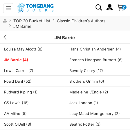
0
홈
TOP 20 Bucket List
Classic Children’s Authors
JM Barrie
JM Barrie
Louisa May Alcott
(8)
Hans Christian Andersen
(4)
JM Barrie
(4)
Frances Hodgson Burnett
(6)
Lewis Carroll
(7)
Beverly Cleary
(17)
Roald Dahl
(52)
Brothers Grimm
(0)
Rudyard Kipling
(1)
Madeleine L’Engle
(2)
CS Lewis
(18)
Jack London
(1)
AA Milne
(5)
Lucy Maud Montgomery
(2)
Scott O’Dell
(3)
Beatrix Potter
(3)