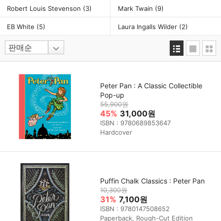
Robert Louis Stevenson
(3)
Mark Twain
(9)
EB White
(5)
Laura Ingalls Wilder
(2)
Peter Pan : A Classic Collectible
Pop-up
55,900원
45%
31,000원
ISBN : 9780689853647
Hardcover
Puffin Chalk Classics : Peter Pan
10,300원
31%
7,100원
ISBN : 9780147508652
Paperback, Rough-Cut Edition