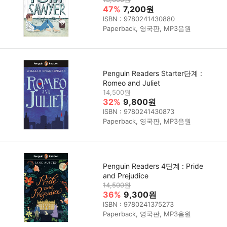
47%
7,200원
ISBN : 9780241430880
Paperback, 영국판, MP3음원
Penguin Readers Starter단계 :
Romeo and Juliet
14,500원
32%
9,800원
ISBN : 9780241430873
Paperback, 영국판, MP3음원
Penguin Readers 4단계 : Pride
and Prejudice
14,500원
36%
9,300원
ISBN : 9780241375273
Paperback, 영국판, MP3음원