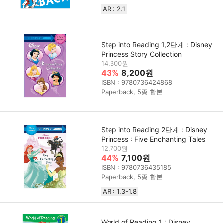
AR : 2.1
Step into Reading 1,2단계 : Disney
Princess Story Collection
14,300원
43%
8,200원
ISBN : 9780736424868
Paperback, 5종 합본
Step into Reading 2단계 : Disney
Princess : Five Enchanting Tales
12,700원
44%
7,100원
ISBN : 9780736435185
Paperback, 5종 합본
AR : 1.3-1.8
World of Reading 1 : Disney