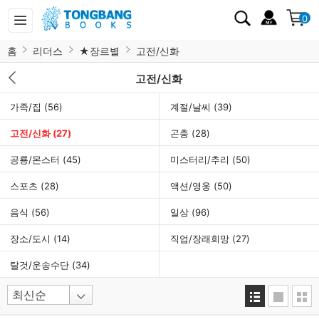
0
홈
리더스
★장르별
고전/신화
고전/신화
가족/집
(56)
계절/날씨
(39)
고전/신화
(27)
곤충
(28)
공룡/몬스터
(45)
미스터리/추리
(50)
스포츠
(28)
액션/영웅
(50)
음식
(56)
일상
(96)
장소/도시
(14)
직업/장래희망
(27)
탈것/운송수단
(34)