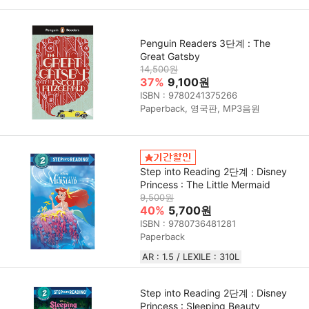
Penguin Readers 3단계 : The
Great Gatsby
14,500원
37%
9,100원
ISBN : 9780241375266
Paperback, 영국판, MP3음원
Step into Reading 2단계 : Disney
Princess : The Little Mermaid
9,500원
40%
5,700원
ISBN : 9780736481281
Paperback
AR : 1.5 / LEXILE : 310L
Step into Reading 2단계 : Disney
Princess : Sleeping Beauty