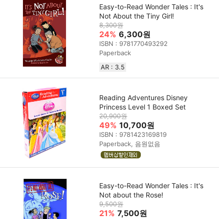
Easy-to-Read Wonder Tales : It's
Not About the Tiny Girl!
8,300원
24%
6,300원
ISBN : 9781770493292
Paperback
AR : 3.5
Reading Adventures Disney
Princess Level 1 Boxed Set
20,900원
49%
10,700원
ISBN : 9781423169819
Paperback, 음원없음
Easy-to-Read Wonder Tales : It's
Not about the Rose!
9,500원
21%
7,500원