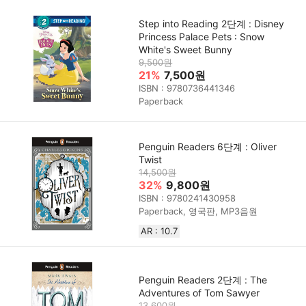
Step into Reading 2단계 : Disney
Princess Palace Pets : Snow
White's Sweet Bunny
9,500원
21%
7,500원
ISBN : 9780736441346
Paperback
Penguin Readers 6단계 : Oliver
Twist
14,500원
32%
9,800원
ISBN : 9780241430958
Paperback, 영국판, MP3음원
AR : 10.7
Penguin Readers 2단계 : The
Adventures of Tom Sawyer
13,600원