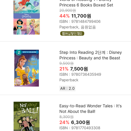
Princess 6 Books Boxed Set
20,900원
44%
11,700원
ISBN : 9781484799406
Paperback, 음원없음
Step Into Reading 2단계 : Disney
Princess : Beauty and the Beast
9,500원
21%
7,500원
ISBN : 9780736435949
Paperback
AR : 2.0
Easy-to-Read Wonder Tales : It's
Not About the Ball!
8,300원
24%
6,300원
ISBN : 9781770493308