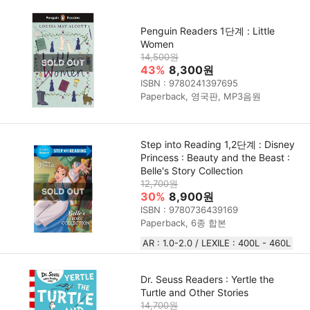
Penguin Readers 1단계 : Little
Women
14,500원
43%
8,300원
ISBN : 9780241397695
Paperback, 영국판, MP3음원
Step into Reading 1,2단계 : Disney
Princess : Beauty and the Beast :
Belle's Story Collection
12,700원
30%
8,900원
ISBN : 9780736439169
Paperback, 6종 합본
AR : 1.0-2.0 / LEXILE : 400L - 460L
Dr. Seuss Readers : Yertle the
Turtle and Other Stories
14,700원