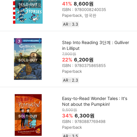
41%
8,600원
ISBN : 9780008240035
Paperback, 영국판
AR : 3.3
Step Into Reading 3단계 : Gulliver
in Lilliput
7,900원
22%
6,200원
ISBN : 9780375865855
Paperback
AR : 2.3
Easy-to-Read Wonder Tales : It's
Not about the Pumpkin!
9,500원
34%
6,300원
ISBN : 9780887769498
Paperback
AR : 3.5