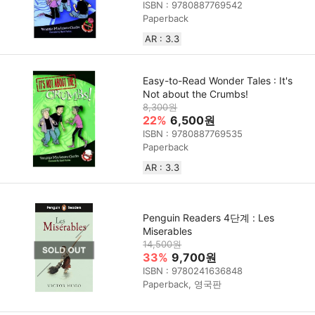
ISBN : 9780887769542
Paperback
AR : 3.3
Easy-to-Read Wonder Tales : It's
Not about the Crumbs!
8,300원
22%
6,500원
ISBN : 9780887769535
Paperback
AR : 3.3
Penguin Readers 4단계 : Les
Miserables
14,500원
33%
9,700원
ISBN : 9780241636848
Paperback, 영국판