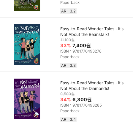
Paperback
AR : 3.2
Easy-to-Read Wonder Tales : It's
Not About the Beanstalk!
11,100원
33%
7,400원
ISBN : 9781770493278
Paperback
AR : 3.3
Easy-to-Read Wonder Tales : It's
Not About the Diamonds!
9,500원
34%
6,300원
ISBN : 9781770493285
Paperback
AR : 3.4