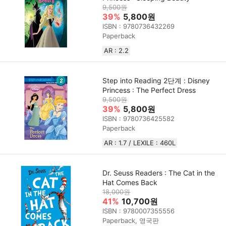
9,500원
39%
5,800원
ISBN : 9780736432269
Paperback
AR : 2.2
Step into Reading 2단계 : Disney
Princess : The Perfect Dress
9,500원
39%
5,800원
ISBN : 9780736425582
Paperback
AR : 1.7 / LEXILE : 460L
Dr. Seuss Readers : The Cat in the
Hat Comes Back
18,000원
41%
10,700원
ISBN : 9780007355556
Paperback, 영국판