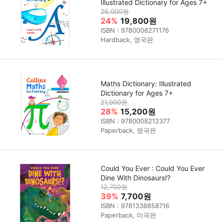
Illustrated Dictionary for Ages 7+
26,000원
24%
19,800원
ISBN : 9780008271176
Hardback, 영국판
Maths Dictionary: Illustrated
Dictionary for Ages 7+
21,000원
28%
15,200원
ISBN : 9780008212377
Paperback, 영국판
Could You Ever : Could You Ever
Dine With Dinosaurs!?
12,700원
39%
7,700원
ISBN : 9781338858716
Paperback, 미국판