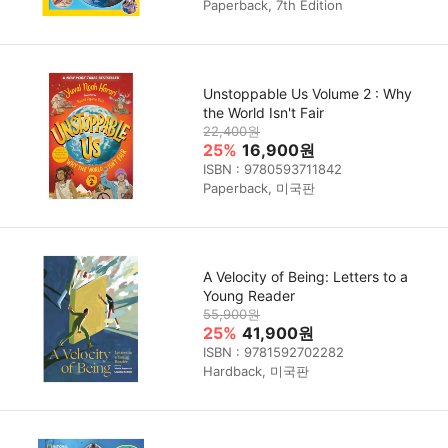
Paperback, 7th Edition
Unstoppable Us Volume 2 : Why
the World Isn't Fair
22,400원
25%
16,900원
ISBN : 9780593711842
Paperback, 미국판
A Velocity of Being: Letters to a
Young Reader
55,900원
25%
41,900원
ISBN : 9781592702282
Hardback, 미국판