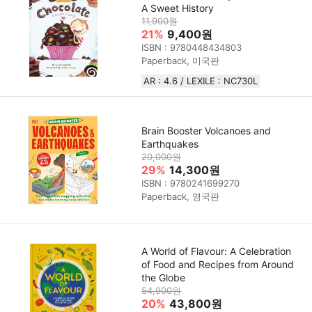
A Sweet History
11,900원
21%
9,400원
ISBN : 9780448434803
Paperback, 미국판
AR : 4.6 / LEXILE : NC730L
Brain Booster Volcanoes and
Earthquakes
20,000원
29%
14,300원
ISBN : 9780241699270
Paperback, 영국판
A World of Flavour: A Celebration
of Food and Recipes from Around
the Globe
54,900원
20%
43,800원