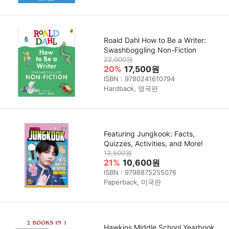
Roald Dahl How to Be a Writer:
Swashboggling Non-Fiction
22,000원
20%
17,500원
ISBN : 9780241610794
Hardback, 영국판
Featuring Jungkook: Facts,
Quizzes, Activities, and More!
13,500원
21%
10,600원
ISBN : 9798875255076
Paperback, 미국판
Hawkins Middle School Yearbook