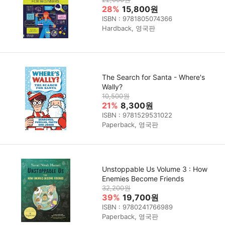
28%
15,800원
ISBN : 9781805074366
Hardback, 영국판
The Search for Santa - Where's
Wally?
10,500원
21%
8,300원
ISBN : 9781529531022
Paperback, 영국판
Unstoppable Us Volume 3 : How
Enemies Become Friends
32,200원
39%
19,700원
ISBN : 9780241766989
Paperback, 영국판