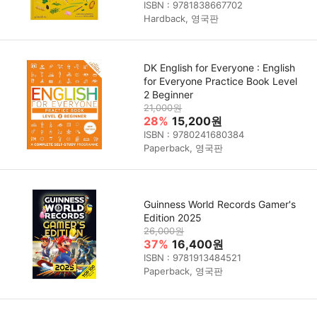
ISBN : 9781838667702
Hardback, 영국판
DK English for Everyone : English
for Everyone Practice Book Level
2 Beginner
21,000원
28%
15,200원
ISBN : 9780241680384
Paperback, 영국판
Guinness World Records Gamer's
Edition 2025
26,000원
37%
16,400원
ISBN : 9781913484521
Paperback, 영국판