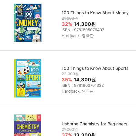
100 Things to Know About Money
21,000원
32%
14,300원
ISBN : 9781805076407
Hardback, 영국판
100 Things to Know About Sports
22,000원
35%
14,300원
ISBN : 9781803701332
Hardback, 영국판
Usborne Chemistry for Beginners
21,000원
37%
13,300원