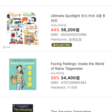
Ultimate Spotlight 하드커버 4종 B
세트
103,200원
44%
58,200원
ISBN : 9000000010986
Hardcover, 음원없음
Facing Feelings: Inside the World
of Raina Telgemeier
43,100원
20%
34,400원
ISBN : 9781338885484
Hardback, 미국판
The Amazing Generation