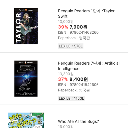
Penguin Readers 1단계 :Taylor
Swift
13,000원
39%
7,900원
ISBN : 9780241463260
Paperback, 영국판
LEXILE : 570L
Penguin Readers 7단계 : Artificial
Intelligence
13,300원
37%
8,400원
ISBN : 9780241542606
Paperback, 영국판
LEXILE : 1150L
Who Ate All the Bugs?
16,000원