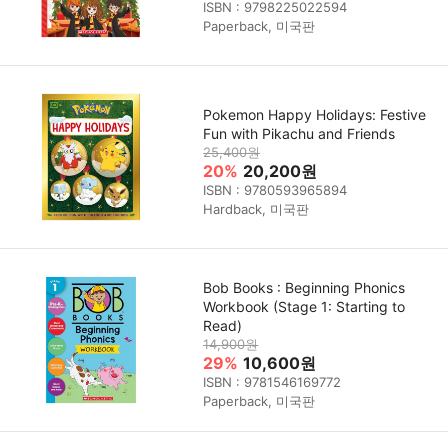
ISBN : 9798225022594
Paperback, 미국판
Pokemon Happy Holidays: Festive
Fun with Pikachu and Friends
25,400원
20%
20,200원
ISBN : 9780593965894
Hardback, 미국판
Bob Books : Beginning Phonics
Workbook (Stage 1: Starting to
Read)
14,900원
29%
10,600원
ISBN : 9781546169772
Paperback, 미국판