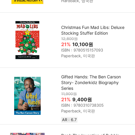
Hardback, 영국판
Christmas Fun Mad Libs: Deluxe
Stocking Stuffer Edition
12,800원
21%
10,100원
ISBN : 9780515157093
Paperback, 미국판
Gifted Hands: The Ben Carson
Story- Zonderkidz Biography
Series
11,900원
21%
9,400원
ISBN : 9780310738305
Paperback, 미국판
AR : 6.7