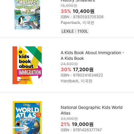
15,900원
35%
10,400원
ISBN : 9780593705308
Paperback, 미국판
LEXILE : 1100L
A Kids Book About Immigration -
A Kids Book
24,600원
30%
17,200원
ISBN : 9780241634622
Hardback, 미국판
National Geographic Kids World
Atlas
23,900원
21%
19,000원
ISBN : 9781426377747