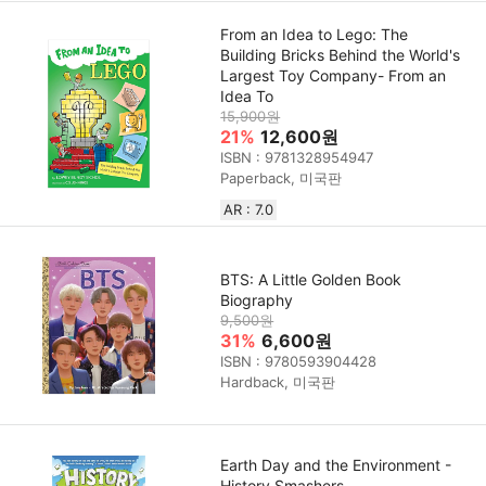
From an Idea to Lego: The
Building Bricks Behind the World's
Largest Toy Company- From an
Idea To
15,900원
21%
12,600원
ISBN : 9781328954947
Paperback, 미국판
AR : 7.0
BTS: A Little Golden Book
Biography
9,500원
31%
6,600원
ISBN : 9780593904428
Hardback, 미국판
Earth Day and the Environment -
History Smashers