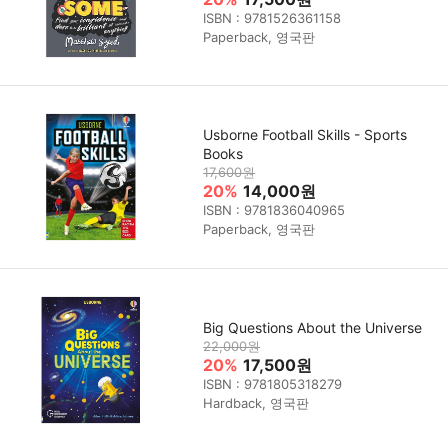
ISBN : 9781526361158
Paperback, 영국판
Usborne Football Skills - Sports
Books
17,600원
20%
14,000원
ISBN : 9781836040965
Paperback, 영국판
Big Questions About the Universe
22,000원
20%
17,500원
ISBN : 9781805318279
Hardback, 영국판