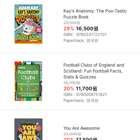
Kay's Anatomy: The Poo-Tastic
Puzzle Book
23,100원
29%
16,500원
ISBN : 9780241722107
Paperback, 영국판
Football Clubs of England and
Scotland: Fun Football Facts,
Stats & Quizzes
14,700원
20%
11,700원
ISBN : 9780008751821
Paperback, 영국판
You Are Awesome
22,000원
20%
17,500원