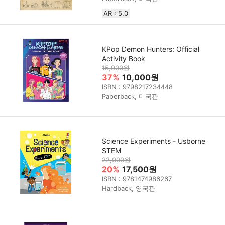
AR : 5.0
KPop Demon Hunters: Official
Activity Book
15,900원
37%
10,000원
ISBN : 9798217234448
Paperback, 미국판
Science Experiments - Usborne
STEM
22,000원
20%
17,500원
ISBN : 9781474986267
Hardback, 영국판