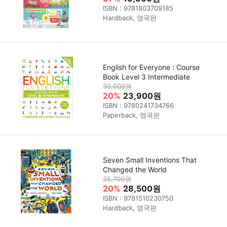
ISBN : 9781803709185
Hardback, 영국판
English for Everyone : Course
Book Level 3 Intermediate
30,000원
20%
23,900원
ISBN : 9780241734766
Paperback, 영국판
Seven Small Inventions That
Changed the World
35,700원
20%
28,500원
ISBN : 9781510230750
Hardback, 영국판