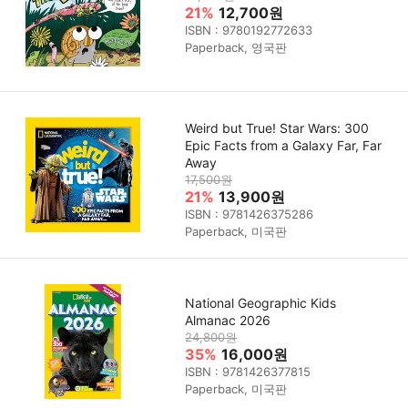
21%
12,700원
ISBN : 9780192772633
Paperback, 영국판
Weird but True! Star Wars: 300
Epic Facts from a Galaxy Far, Far
Away
17,500원
21%
13,900원
ISBN : 9781426375286
Paperback, 미국판
National Geographic Kids
Almanac 2026
24,800원
35%
16,000원
ISBN : 9781426377815
Paperback, 미국판