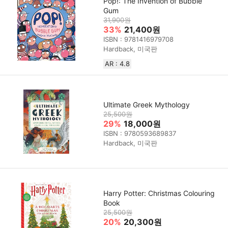
Pop!: The Invention of Bubble
Gum
31,900원
33%
21,400원
ISBN : 9781416979708
Hardback, 미국판
AR : 4.8
Ultimate Greek Mythology
25,500원
29%
18,000원
ISBN : 9780593689837
Hardback, 미국판
Harry Potter: Christmas Colouring
Book
25,500원
20%
20,300원