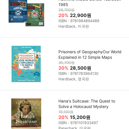
1985
28,700원
20%
22,900원
ISBN : 9781984894489
Hardback, 미국판
Prisoners of GeographyOur World
Explained in 12 Simple Maps
35,700원
20%
28,500원
ISBN : 9781783964130
Hardback, 영국판
Hana's Suitcase: The Quest to
Solve a Holocaust Mystery
19,100원
20%
15,200원
ISBN : 9781101933497
Paperback, 미국판