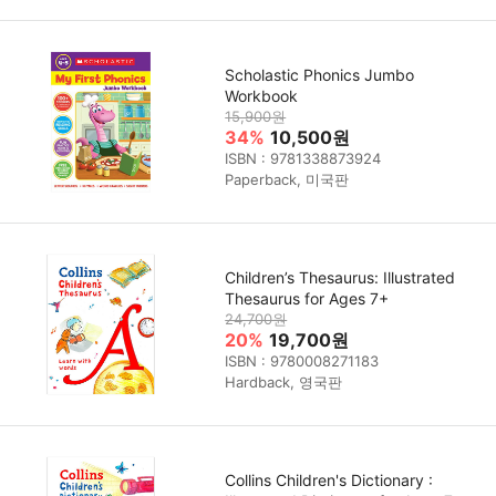
Scholastic Phonics Jumbo
Workbook
15,900원
34%
10,500원
ISBN : 9781338873924
Paperback, 미국판
Children’s Thesaurus: Illustrated
Thesaurus for Ages 7+
24,700원
20%
19,700원
ISBN : 9780008271183
Hardback, 영국판
Collins Children's Dictionary :