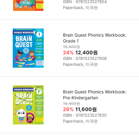
ISBN : 9781523527854
Paperback, 미국판
Brain Quest Phonics Workbook:
Grade 1
16,400원
24%
12,400원
ISBN : 9781523527908
Paperback, 미국판
Brain Quest Phonics Workbook:
Pre-Kindergarten
16,400원
29%
11,600원
ISBN : 9781523527830
Paperback, 미국판