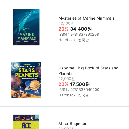
Mysteries of Marine Mammals
43,100원
20%
34,400원
ISBN : 9781837290208
Hardback, 영국판
Usborne : Big Book of Stars and
Planets
22,000원
20%
17,500원
ISBN : 9781836040200
Hardback, 영국판
AI for Beginners
22,000원