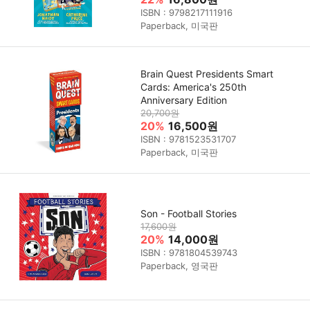
ISBN : 9798217111916
Paperback, 미국판
Brain Quest Presidents Smart
Cards: America's 250th
Anniversary Edition
20,700원
20%
16,500원
ISBN : 9781523531707
Paperback, 미국판
Son - Football Stories
17,600원
20%
14,000원
ISBN : 9781804539743
Paperback, 영국판