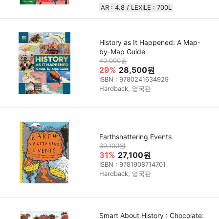
AR : 4.8 / LEXILE : 700L
History as It Happened: A Map-
by-Map Guide
40,000원
29%
28,500원
ISBN : 9780241634929
Hardback, 영국판
Earthshattering Events
39,100원
31%
27,100원
ISBN : 9781908714701
Hardback, 영국판
Smart About History : Chocolate: