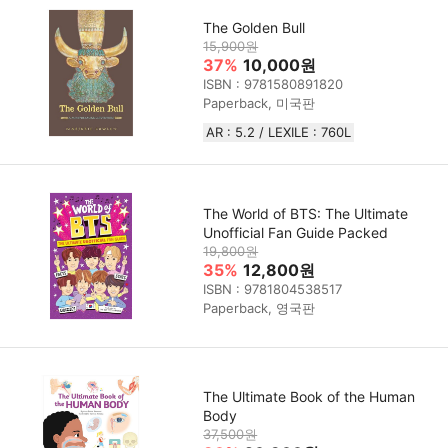
The Golden Bull
15,900원
37%
10,000원
ISBN : 9781580891820
Paperback, 미국판
AR : 5.2 / LEXILE : 760L
The World of BTS: The Ultimate
Unofficial Fan Guide Packed
19,800원
35%
12,800원
ISBN : 9781804538517
Paperback, 영국판
The Ultimate Book of the Human
Body
37,500원