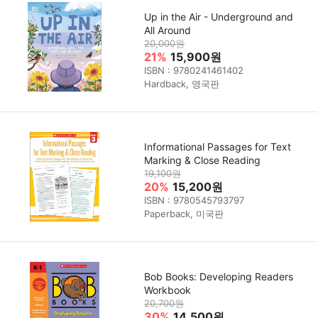
Up in the Air - Underground and
All Around
20,000원
21%
15,900원
ISBN : 9780241461402
Hardback, 영국판
Informational Passages for Text
Marking & Close Reading
19,100원
20%
15,200원
ISBN : 9780545793797
Paperback, 미국판
Bob Books: Developing Readers
Workbook
20,700원
30%
14,500원