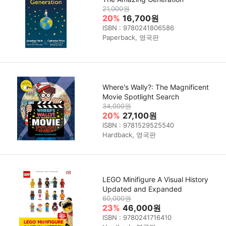
21,000원
20%
16,700원
ISBN : 9780241806586
Paperback, 영국판
Where's Wally?: The Magnificent
Movie Spotlight Search
34,000원
20%
27,100원
ISBN : 9781529525540
Hardback, 영국판
LEGO Minifigure A Visual History
Updated and Expanded
60,000원
23%
46,000원
ISBN : 9780241716410