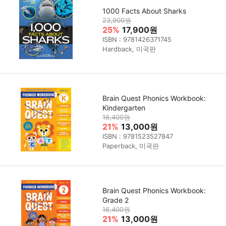
1000 Facts About Sharks
23,900원
25%
17,900원
ISBN : 9781426371745
Hardback, 미국판
Brain Quest Phonics Workbook:
Kindergarten
16,400원
21%
13,000원
ISBN : 9781523527847
Paperback, 미국판
Brain Quest Phonics Workbook:
Grade 2
16,400원
21%
13,000원