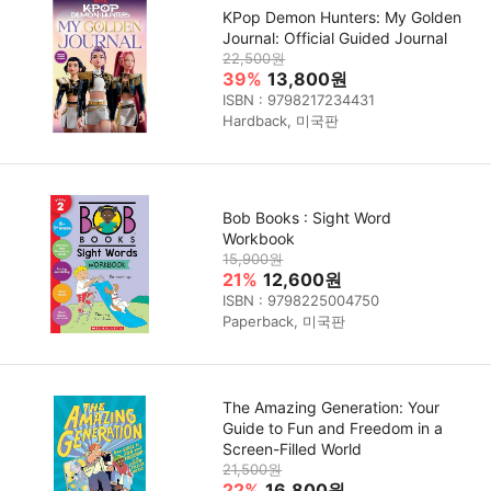
KPop Demon Hunters: My Golden
Journal: Official Guided Journal
22,500원
39%
13,800원
ISBN : 9798217234431
Hardback, 미국판
Bob Books : Sight Word
Workbook
15,900원
21%
12,600원
ISBN : 9798225004750
Paperback, 미국판
The Amazing Generation: Your
Guide to Fun and Freedom in a
Screen-Filled World
21,500원
22%
16,800원