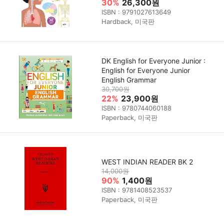
30%
26,300원
ISBN : 9791027613649
Hardback, 미국판
DK English for Everyone Junior :
English for Everyone Junior
English Grammar
30,700원
22%
23,900원
ISBN : 9780744060188
Paperback, 미국판
WEST INDIAN READER BK 2
14,000원
90%
1,400원
ISBN : 9781408523537
Paperback, 미국판