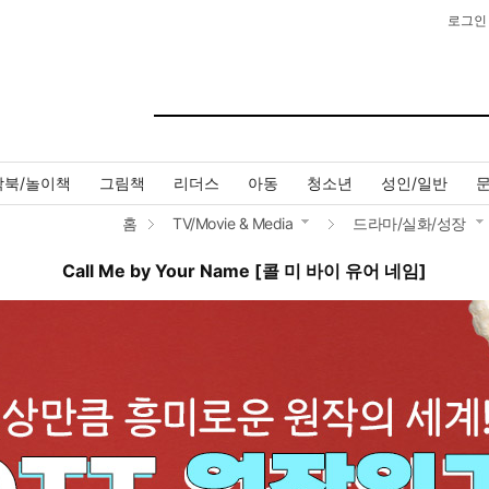
로그인
작북/놀이책
그림책
리더스
아동
청소년
성인/일반
홈
TV/Movie & Media
드라마/실화/성장
Call Me by Your Name [콜 미 바이 유어 네임]