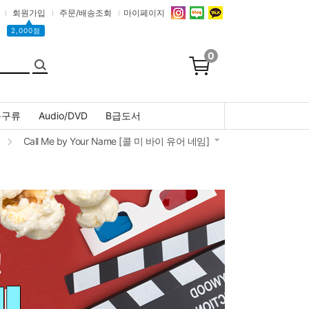
회원가입
주문/배송조회
마이페이지
▲
2,000점
0
문구류
Audio/DVD
B급도서
Call Me by Your Name [콜 미 바이 유어 네임]