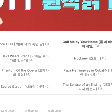
Call Me by Your Name [콜 미 
(1)
ore I Fall [7번째 내가 죽던 날]
(3)
어 네임]
e Devil Wears Prada [악마는 프라
(5)
Hockney [호크니]
(4)
다를 입는다]
e Phantom Of the Opera [오페라
Papa Hemingway in Cuba[허
(4)
(4)
의 유령]
인 하바나]
The Sentse of an Ending [예
(5)
 Secret Garden [시크릿 가든]
(1)
리지 않는다]
높은가격순
상품평순
등록일순