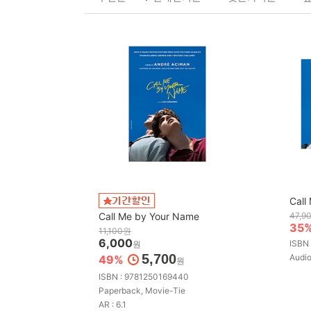
Call
Call Me by Your Name
47,9
35
11,100원
6,000
ISBN
원
5,700
Aud
49%
원
ISBN : 9781250169440
Paperback, Movie-Tie
AR : 6.1