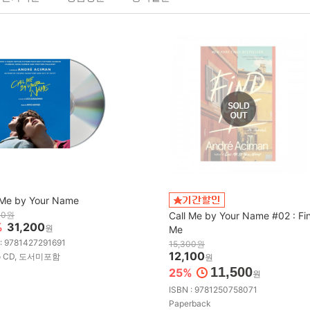
 Me by Your Name
00원
Call Me by Your Name #02 : Fi
%
31,200
원
Me
 : 9781427291691
15,300원
12,100
io CD, 도서미포함
원
11,500
25%
원
ISBN : 9781250758071
Paperback