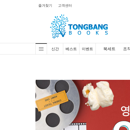
즐겨찾기
고객센터
북세트
조
신간
베스트
이벤트