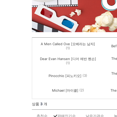
A Men Called Ove [오베라는 남자]
Bef
(1)
Th
Dear Evan Hansen [디어 에반 헨슨]
(1)
Th
(3)
Pinocchio [피노키오]
(2)
Michael [마이클]
The
상품
3
개
추천순
판매인기순
낮은가격순