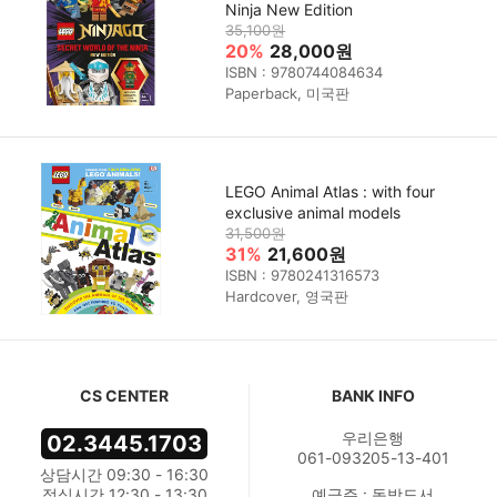
Ninja New Edition
35,100원
20%
28,000원
ISBN : 9780744084634
Paperback, 미국판
LEGO Animal Atlas : with four
exclusive animal models
31,500원
31%
21,600원
ISBN : 9780241316573
Hardcover, 영국판
CS CENTER
BANK INFO
우리은행
02.3445.1703
061-093205-13-401
상담시간 09:30 - 16:30
점심시간 12:30 - 13:30
예금주 : 동방도서