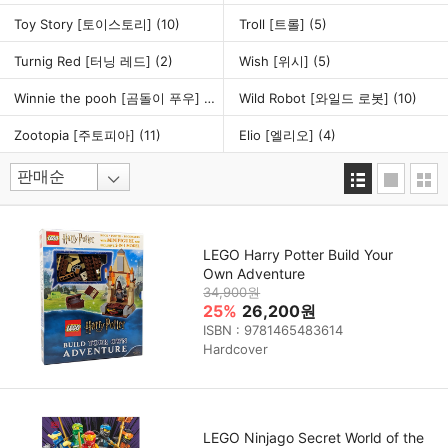
Toy Story [토이스토리]
(10)
Troll [트롤]
(5)
Turnig Red [터닝 레드]
(2)
Wish [위시]
(5)
Winnie the pooh [곰돌이 푸우]
(8)
Wild Robot [와일드 로봇]
(10)
Zootopia [주토피아]
(11)
Elio [엘리오]
(4)
LEGO Harry Potter Build Your
Own Adventure
34,900원
25%
26,200원
ISBN : 9781465483614
Hardcover
LEGO Ninjago Secret World of the