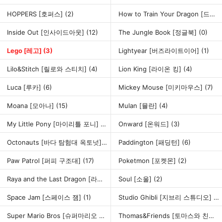
HOPPERS [호퍼스]
(2)
How to Train Your Dragon [드래곤 길들이기]
Inside Out [인사이드아웃]
(12)
The Jungle Book [정글북]
(0)
Lego [레고]
(3)
Lightyear [버즈라이트이어]
(1)
Lilo&Stitch [릴로와 스티치]
(4)
Lion King [라이온 킹]
(4)
Luca [루카]
(6)
Mickey Mouse [미키마우스]
(7)
Moana [모아나]
(15)
Mulan [뮬란]
(4)
My Little Pony [마이리틀 포니]
(15)
Onward [온워드]
(3)
Octonauts [바다 탐험대 옥토넛]
(10)
Paddington [패딩턴]
(6)
Paw Patrol [퍼피 구조대]
(17)
Poketmon [포켓몬]
(2)
Raya and the Last Dragon [라야와 마지막 드래곤]
Soul [소울]
(2)
(3)
Space Jam [스페이스 잼]
(1)
Studio Ghibli [지브리 스튜디오]
(11
Super Mario Bros [슈퍼마리오 브라더스]
(6)
Thomas&Friends [토마스와 친구들]