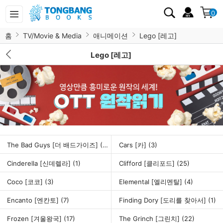
0
홈
TV/Movie & Media
애니메이션
Lego [레고]
Lego [레고]
The Bad Guys [더 배드가이즈]
(32)
Cars [카]
(3)
Cinderella [신데렐라]
(1)
Clifford [클리포드]
(25)
Coco [코코]
(3)
Elemental [엘리멘탈]
(4)
Encanto [엔칸토]
(7)
Finding Dory [도리를 찾아서]
(1)
Frozen [겨울왕국]
(17)
The Grinch [그린치]
(22)