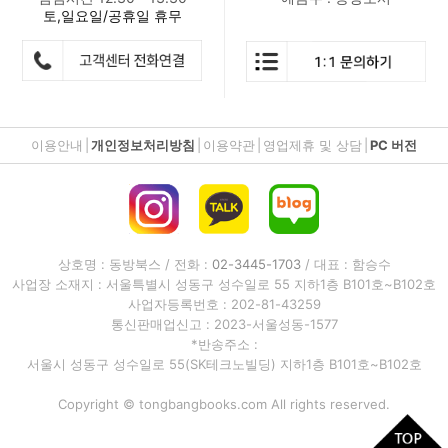
토,일요일/공휴일 휴무
이용안내
|
개인정보처리방침
|
이용약관
|
영업제휴 및 상담
|
PC 버전
상호명 : 동방북스 / 전화 :
02-3445-1703
/ 대표 : 함승수
사업장 소재지 : 서울특별시 성동구 성수일로 55 지하1층 B101호~B102호
사업자등록번호 : 202-81-43259
통신판매업신고 : 2023-서울성동-1577
*반송주소 :
서울시 성동구 성수일로 55(SK테크노빌딩) 지하1층 B101호~B102호
Copyright © tongbangbooks.com All rights reserved.