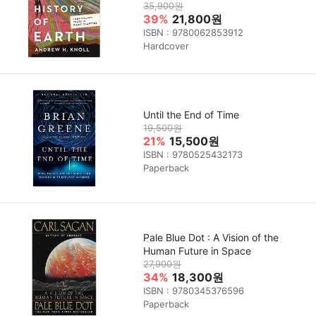
35,900원
39%
21,800원
ISBN : 9780062853912
Hardcover
Until the End of Time
19,500원
21%
15,500원
ISBN : 9780525432173
Paperback
Pale Blue Dot : A Vision of the
Human Future in Space
27,900원
34%
18,300원
ISBN : 9780345376596
Paperback