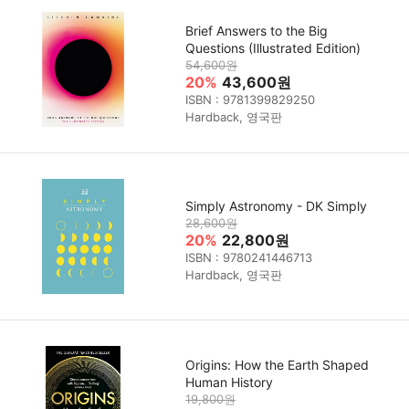
Brief Answers to the Big
Questions (Illustrated Edition)
54,600원
20%
43,600원
ISBN : 9781399829250
Hardback, 영국판
Simply Astronomy - DK Simply
28,600원
20%
22,800원
ISBN : 9780241446713
Hardback, 영국판
Origins: How the Earth Shaped
Human History
19,800원