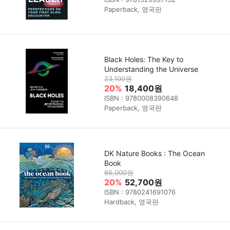
Paperback, 영국판
Black Holes: The Key to
Understanding the Universe
23,100원
20%
18,400원
ISBN : 9780008390648
Paperback, 영국판
DK Nature Books : The Ocean
Book
66,000원
20%
52,700원
ISBN : 9780241691076
Hardback, 영국판