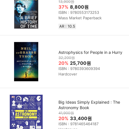
13,900원
37%
8,800원
ISBN : 9780553173253
Mass Market Paperback
AR : 10.5
Astrophysics for People in a Hurry
32,200원
20%
25,700원
ISBN : 9780393609394
Hardcover
Big Ideas Simply Explained : The
Astronomy Book
41,900원
20%
33,400원
ISBN : 9781465464187