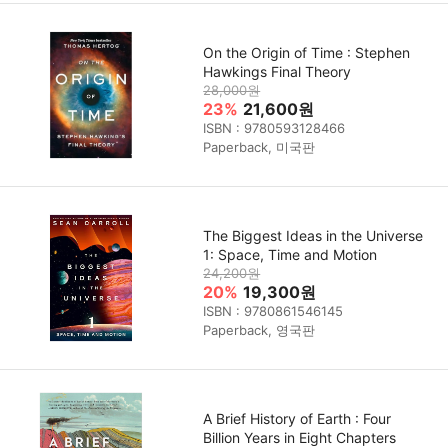
On the Origin of Time : Stephen
Hawkings Final Theory
28,000원
23%
21,600원
ISBN : 9780593128466
Paperback, 미국판
The Biggest Ideas in the Universe
1: Space, Time and Motion
24,200원
20%
19,300원
ISBN : 9780861546145
Paperback, 영국판
A Brief History of Earth : Four
Billion Years in Eight Chapters