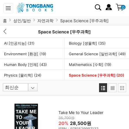
0
홈
성인/일반
자연과학
Space Science [우주과학]
Space Science [우주과학]
AI [인공지능]
(31)
Biology [생물학]
(35)
Environment [환경]
(19)
General Science [일반과학]
(49)
Human Body [인체]
(43)
Mathematics [수학]
(19)
Physics [물리학]
(24)
Space Science [우주과학]
(20)
Take Me to Your Leader
35,700원
20%
28,500원
ISBN : 9781529997132