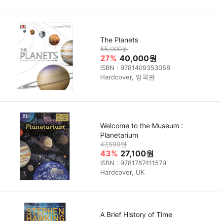
The Planets
55,000원
27%
40,000원
ISBN : 9781409353058
Hardcover, 영국판
Welcome to the Museum :
Planetarium
47,500원
43%
27,100원
ISBN : 9781787411579
Hardcover, UK
A Brief History of Time