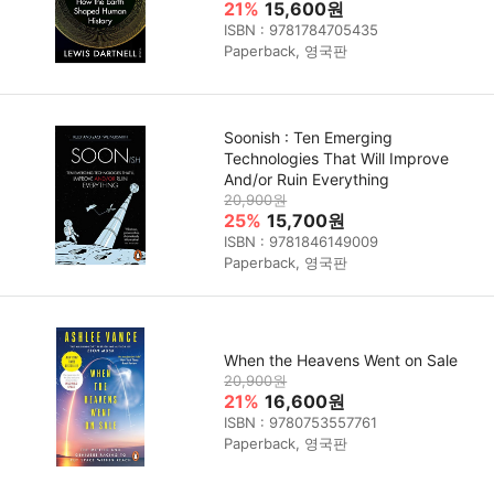
21%
15,600원
ISBN : 9781784705435
Paperback, 영국판
Soonish : Ten Emerging
Technologies That Will Improve
And/or Ruin Everything
20,900원
25%
15,700원
ISBN : 9781846149009
Paperback, 영국판
When the Heavens Went on Sale
20,900원
21%
16,600원
ISBN : 9780753557761
Paperback, 영국판