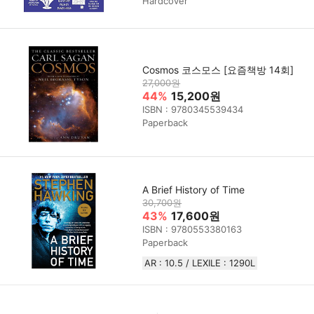
Hardcover
Cosmos 코스모스 [요즘책방 14회]
27,000원
44%
15,200원
ISBN : 9780345539434
Paperback
A Brief History of Time
30,700원
43%
17,600원
ISBN : 9780553380163
Paperback
AR : 10.5 / LEXILE : 1290L