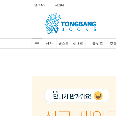
즐겨찾기
고객센터
북세트
조
신간
베스트
이벤트