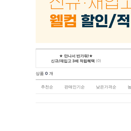
★ 만나서 반가워!★
(0)
신규/재입고 3배 적립혜택
상품
0
개
추천순
판매인기순
낮은가격순