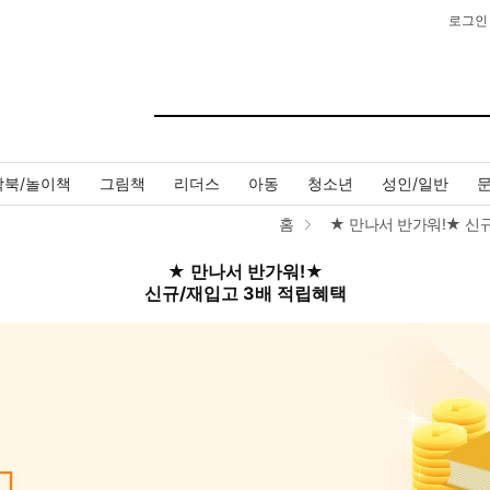
로그인
작북/놀이책
그림책
리더스
아동
청소년
성인/일반
홈
★ 만나서 반가워!★ 신
★ 만나서 반가워!★
신규/재입고 3배 적립혜택