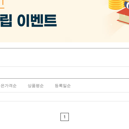
높은가격순
상품평순
등록일순
1