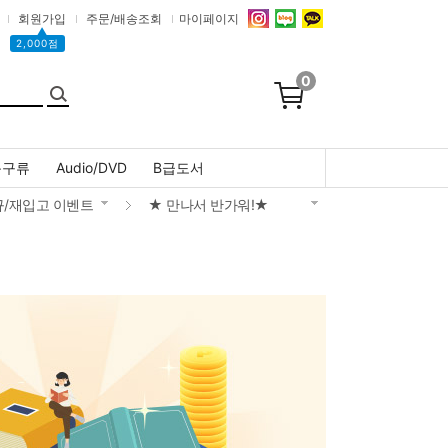
회원가입
주문/배송조회
마이페이지
▲
2,000점
0
문구류
Audio/DVD
B급도서
규/재입고 이벤트
★ 만나서 반가워!★
신규/재입고 3배 적립혜택