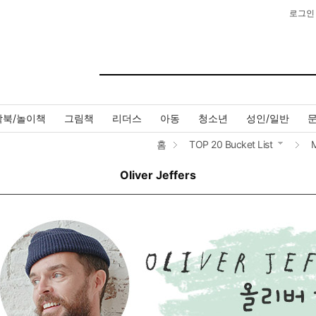
로그인
작북/놀이책
그림책
리더스
아동
청소년
성인/일반
홈
TOP 20 Bucket List
M
Oliver Jeffers