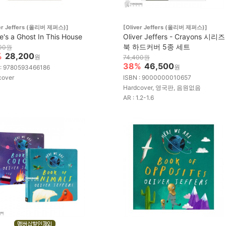
ver Jeffers (올리버 제퍼스)]
[Oliver Jeffers (올리버 제퍼스)]
e's a Ghost In This House
Oliver Jeffers - Crayons 시리
북 하드커버 5종 세트
400원
%
28,200
원
74,400원
38%
46,500
원
 : 9780593466186
cover
ISBN : 9000000010657
Hardcover, 영국판, 음원없음
AR : 1.2-1.6