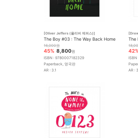
[Oliver Jeffers (올리버 제퍼스)]
[Dre
The Boy #03 : The Way Back Home
The 
16,000원
18,0
45%
8,800
42
원
ISBN : 9780007182329
ISBN
Paperback, 영국판
Pape
AR : 3.1
AR : 