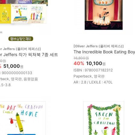
[Oliver Jeffers (올리버 제퍼스)]
ver Jeffers (올리버 제퍼스)]
The Incredible Book Eating Bo
ver Jeffers 작가 픽쳐북 7종 세트
16,800원
00원
40%
10,100
원
%
51,000
원
ISBN : 9780007182312
 : 9000000000133
Paperback, 영국판
erback, 영국판, 음원없음
AR : 2.8 / LEXILE : 470L
2.5-3.8