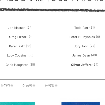
(24)
(21)
Jon Klassen
Todd Parr
(9)
(6)
Greg Pizzoli
Peter H Reynolds
(18)
(27)
Karen Katz
Jory John
(83)
(49)
Lucy Cousins
James Dean
(15)
(24)
Chris Haughton
Oliver Jeffers
높은가격순
상품평순
등록일순