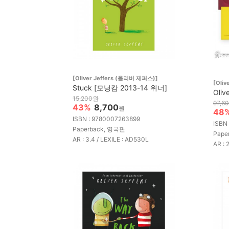
[Oliver Jeffers (올리버 제퍼스)]
[Oli
Stuck [모닝캄 2013-14 위너]
Oli
15,200원
97,6
43%
8,700
원
48
ISBN : 9780007263899
ISBN
Paperback, 영국판
Pap
AR : 3.4 / LEXILE : AD530L
AR : 