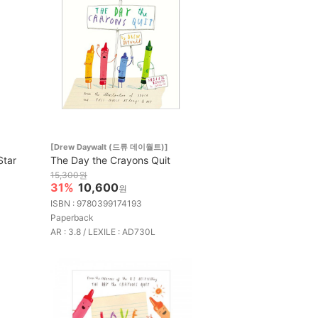
[Drew Daywalt (드류 데이월트)]
Star
The Day the Crayons Quit
15,300원
31%
10,600
원
ISBN : 9780399174193
Paperback
AR : 3.8 / LEXILE : AD730L