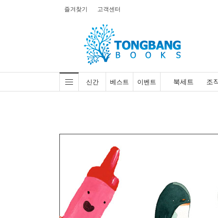
즐겨찾기
고객센터
북세트
조
신간
베스트
이벤트