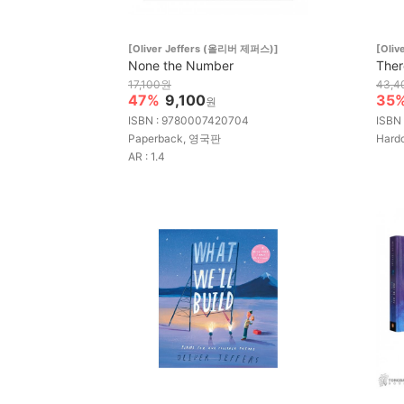
[Oliver Jeffers (올리버 제퍼스)]
[Oli
None the Number
Ther
17,100원
43,
47%
9,100
35
원
ISBN : 9780007420704
ISBN
Paperback, 영국판
Hard
AR : 1.4