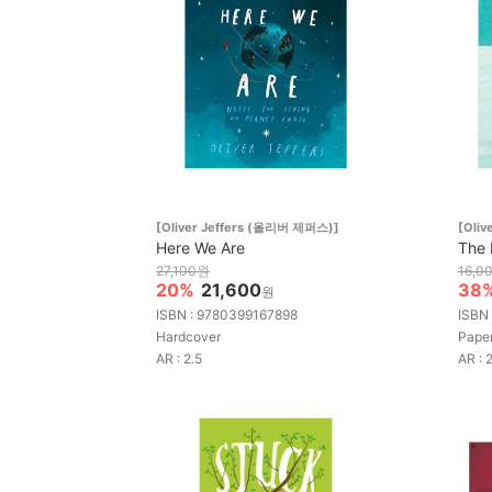
[Oliver Jeffers (올리버 제퍼스)]
[Oli
Here We Are
The 
27,100원
16,0
20%
21,600
38
원
ISBN : 9780399167898
ISBN
Hardcover
Pape
AR : 2.5
AR : 