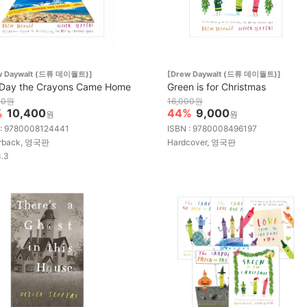
w Daywalt (드류 데이월트)]
[Drew Daywalt (드류 데이월트)]
Day the Crayons Came Home
Green is for Christmas
00원
16,000원
%
10,400
44%
9,000
원
원
 : 9780008124441
ISBN : 9780008496197
rback, 영국판
Hardcover, 영국판
3.3