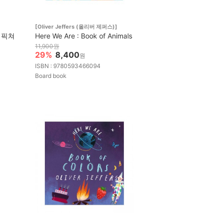
[Oliver Jeffers (올리버 제퍼스)]
즈 픽쳐
Here We Are : Book of Animals
11,900원
29%
8,400
원
ISBN : 9780593466094
Board book