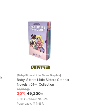
[Baby-Sitters Little Sister Graphix]
ix
Baby-Sitters Little Sisters Graphix
Novels #01-4 Collection
70,300원
30%
49,200
원
ISBN : 9781338790924
Paperback, 음원없음