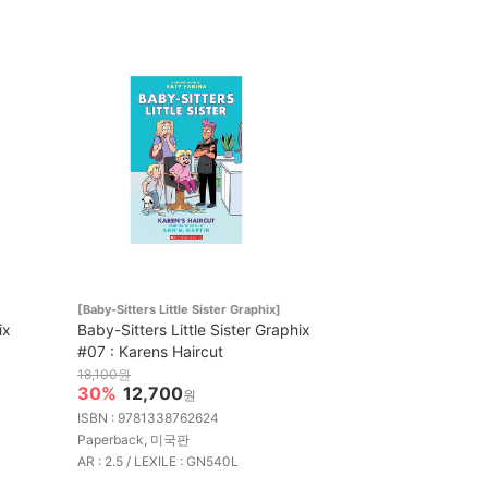
[Baby-Sitters Little Sister Graphix]
ix
Baby-Sitters Little Sister Graphix
#07 : Karens Haircut
18,100원
30%
12,700
원
ISBN : 9781338762624
Paperback, 미국판
AR : 2.5 / LEXILE : GN540L