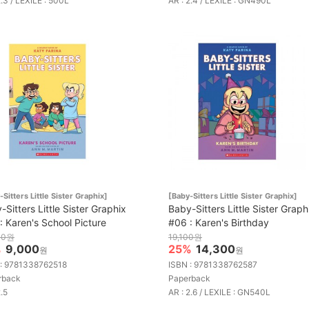
2.3 / LEXILE : 500L
AR : 2.4 / LEXILE : GN490L
-Sitters Little Sister Graphix]
[Baby-Sitters Little Sister Graphix]
-Sitters Little Sister Graphix
Baby-Sitters Little Sister Graph
: Karen's School Picture
#06 : Karen's Birthday
00원
19,100원
%
9,000
25%
14,300
원
원
 : 9781338762518
ISBN : 9781338762587
rback
Paperback
2.5
AR : 2.6 / LEXILE : GN540L