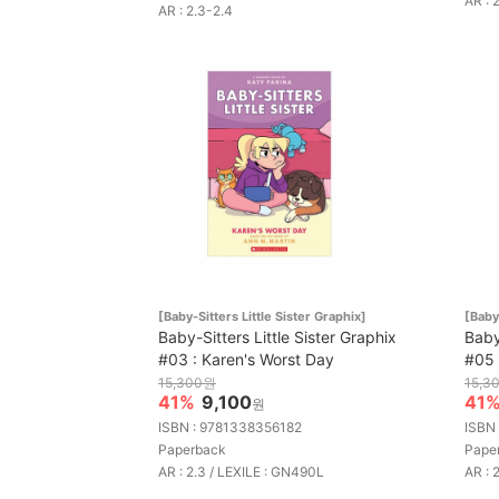
AR : 
AR : 2.3-2.4
[Baby-Sitters Little Sister Graphix]
[Baby
Baby-Sitters Little Sister Graphix
Baby
#03 : Karen's Worst Day
#05 
15,300원
15,3
41%
9,100
41
원
ISBN : 9781338356182
ISBN
Paperback
Pape
AR : 2.3 / LEXILE : GN490L
AR : 