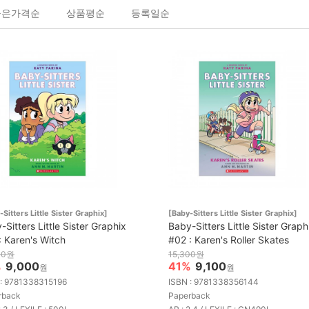
높은가격순
상품평순
등록일순
-Sitters Little Sister Graphix]
[Baby-Sitters Little Sister Graphix]
-Sitters Little Sister Graphix
Baby-Sitters Little Sister Graph
: Karen's Witch
#02 : Karen's Roller Skates
00원
15,300원
%
9,000
41%
9,100
원
원
 : 9781338315196
ISBN : 9781338356144
rback
Paperback