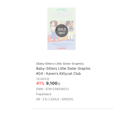
[Baby-Sitters Little Sister Graphix]
Baby-Sitters Little Sister Graphix
#04 : Karen's Kittycat Club
15,300원
41%
9,100
원
ISBN : 9781338356212
Paperback
AR : 2.6 / LEXILE : GN530L