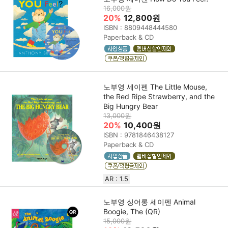
16,000원
20%
12,800원
ISBN : 8809448444580
Paperback & CD
노부영 세이펜 The Little Mouse,
the Red Ripe Strawberry, and the
Big Hungry Bear
13,000원
20%
10,400원
ISBN : 9781846438127
Paperback & CD
AR : 1.5
노부영 싱어롱 세이펜 Animal
Boogie, The (QR)
15,000원