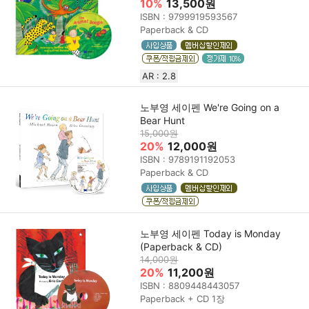
10%
13,500원
ISBN : 9799919593567
Paperback & CD
AR : 2.8
노부영 세이펜 We're Going on a
Bear Hunt
15,000원
20%
12,000원
ISBN : 9789191192053
Paperback & CD
노부영 세이펜 Today is Monday
(Paperback & CD)
14,000원
20%
11,200원
ISBN : 8809448443057
Paperback + CD 1장