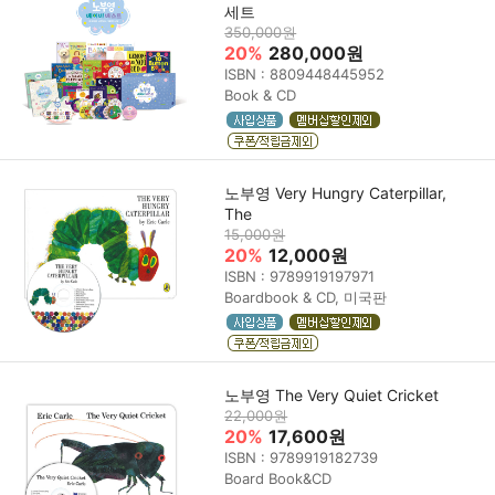
세트
350,000원
20%
280,000원
ISBN : 8809448445952
Book & CD
노부영 Very Hungry Caterpillar,
The
15,000원
20%
12,000원
ISBN : 9789919197971
Boardbook & CD, 미국판
노부영 The Very Quiet Cricket
22,000원
20%
17,600원
ISBN : 9789919182739
Board Book&CD