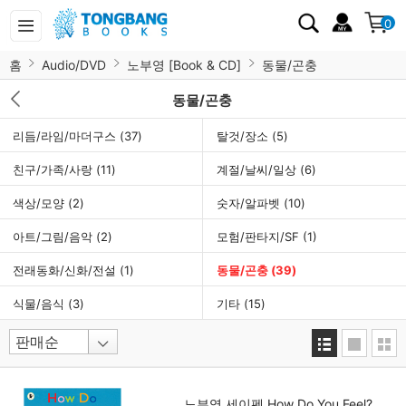
0
홈
Audio/DVD
노부영 [Book & CD]
동물/곤충
동물/곤충
리듬/라임/마더구스
(37)
탈것/장소
(5)
친구/가족/사랑
(11)
계절/날씨/일상
(6)
색상/모양
(2)
숫자/알파벳
(10)
아트/그림/음악
(2)
모험/판타지/SF
(1)
전래동화/신화/전설
(1)
동물/곤충
(39)
식물/음식
(3)
기타
(15)
노부영 세이펜 How Do You Feel?