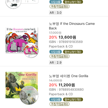
AR : 3.0
노부영 If the Dinosaurs Came
Back
17,000원
20%
13,600원
ISBN : 9789919183569
Paperback & CD
AR : 2.9
노부영 세이펜 One Gorilla
14,000원
20%
11,200원
ISBN : 9788954930680
Paperback & CD