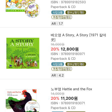
ISBN : 9789919182593
Paperback & CD
AR : 1.7
베오영 A Story, A Story [1971 칼데
콧]
16,000원
20%
12,800원
ISBN : 9789919180971
Paperback & CD
AR : 4.2
노부영 Hattie and the Fox
14,000원
20%
11,200원
ISBN : 9789919183071
Paperback & CD