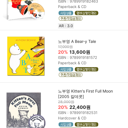
ISBN : 9789919182463
Paperback & CD
AR : 3.0
노부영 A Bear-y Tale
17,000원
20%
13,600원
ISBN : 9789919181572
Paperback & CD
노부영 Kitten's First Full Moon
[2005 칼데콧]
28,000원
20%
22,400원
ISBN : 9789919182531
Hardcover & CD