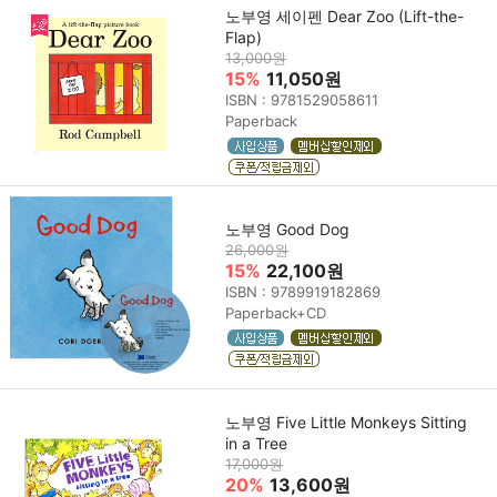
노부영 세이펜 Dear Zoo (Lift-the-
Flap)
13,000원
15%
11,050원
ISBN : 9781529058611
Paperback
노부영 Good Dog
26,000원
15%
22,100원
ISBN : 9789919182869
Paperback+CD
노부영 Five Little Monkeys Sitting
in a Tree
17,000원
20%
13,600원