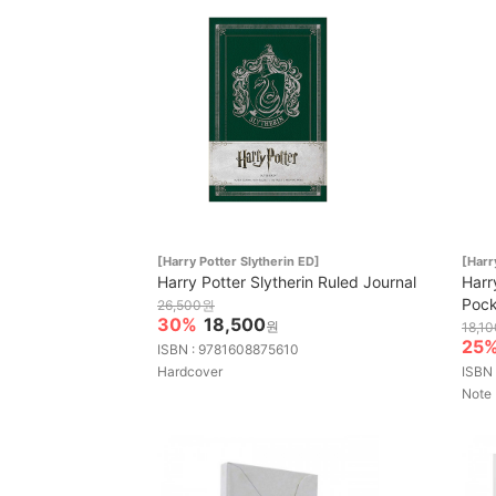
[Harry Potter Slytherin ED]
[Harr
Harry Potter Slytherin Ruled Journal
Harr
Pock
26,500원
30%
18,500
원
18,1
25
ISBN : 9781608875610
Hardcover
ISBN
Note