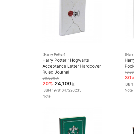
[Harry Potter]
[Harr
Harry Potter : Hogwarts
Harr
Acceptance Letter Hardcover
Pock
Ruled Journal
16,8
30
30,300원
20%
24,100
원
ISBN
ISBN : 9781647220235
Note
Note