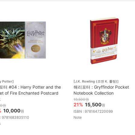
y Potter]
[J.K. Rowling (조앤 K. 롤링)]
 #04 : Harry Potter and the
해리포터 : Gryffindor Pocket
et of Fire Enchanted Postcard
Notebook Collection
k
19,500원
21%
15,500
원
00원
%
10,000
원
ISBN : 9781647220099
 : 9781683835110
Note
s