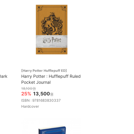
[Harry Potter Hufflepuff ED]
Dark
Harry Potter : Hufflepuff Ruled
Pocket Journal
18,100원
25%
13,500
원
ISBN : 9781683830337
Hardcover