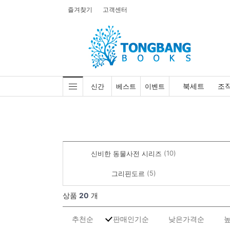
즐겨찾기
고객센터
북세트
조
신간
베스트
이벤트
(10)
신비한 동물사전 시리즈
(5)
그리핀도르
상품
20
개
추천순
판매인기순
낮은가격순