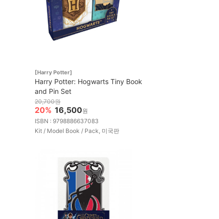
[Harry Potter]
Harry Potter: Hogwarts Tiny Book
and Pin Set
20,700원
20%
16,500
원
ISBN : 9798886637083
Kit / Model Book / Pack, 미국판