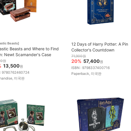
astic Beasts]
12 Days of Harry Potter: A Pin
astic Beasts and Where to Find
Collector's Countdown
: Newt Scamander's Case
71,900원
20%
57,400
00원
원
%
13,500
원
ISBN : 9798337400716
 : 9780762460724
Paperback, 미국판
handise, 미국판