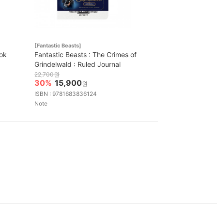
[Fantastic Beasts]
ook
Fantastic Beasts : The Crimes of
Grindelwald : Ruled Journal
22,700원
30%
15,900
원
ISBN : 9781683836124
Note