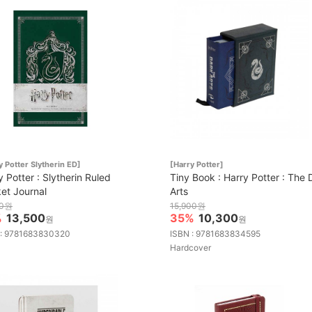
y Potter Slytherin ED]
[Harry Potter]
y Potter : Slytherin Ruled
Tiny Book : Harry Potter : The 
et Journal
Arts
00원
15,900원
%
13,500
35%
10,300
원
원
 : 9781683830320
ISBN : 9781683834595
Hardcover