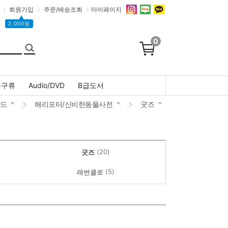
회원가입
주문/배송조회
마이페이지
▲
2,000점
0
문구류
Audio/DVD
B급도서
랜드
해리포터/신비한동물사전
굿즈
(20)
굿즈
(5)
래번클로