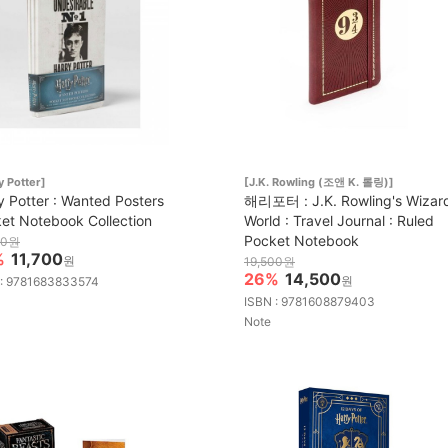
y Potter]
[J.K. Rowling (조앤 K. 롤링)]
y Potter : Wanted Posters
해리포터 : J.K. Rowling's Wizar
et Notebook Collection
World : Travel Journal : Ruled
Pocket Notebook
00원
%
11,700
원
19,500원
26%
14,500
원
 : 9781683833574
ISBN : 9781608879403
Note