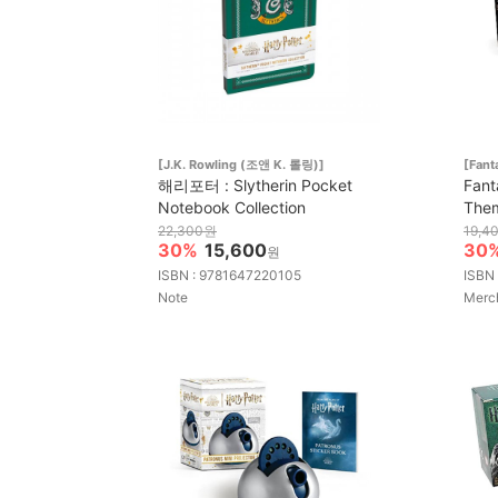
[J.K. Rowling (조앤 K. 롤링)]
[Fant
해리포터 : Slytherin Pocket
Fant
Notebook Collection
Them
22,300원
19,4
30%
15,600
30
원
ISBN : 9781647220105
ISBN
Note
Merc