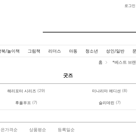
로그인
작북/놀이책
그림책
리더스
아동
청소년
성인/일반
홈
*베스트 브
굿즈
(29)
(8)
해리포터 시리즈
미나리마 에디션
(7)
(7)
후플푸프
슬리데린
높은가격순
상품평순
등록일순