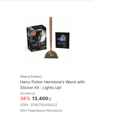
[Harry Potter]
Harry Potter Hermione's Wand with
Sticker Kit : Lights Up!
20,900원
36%
13,400
원
ISBN : 9780762459322
Mini Paperback+Miniature