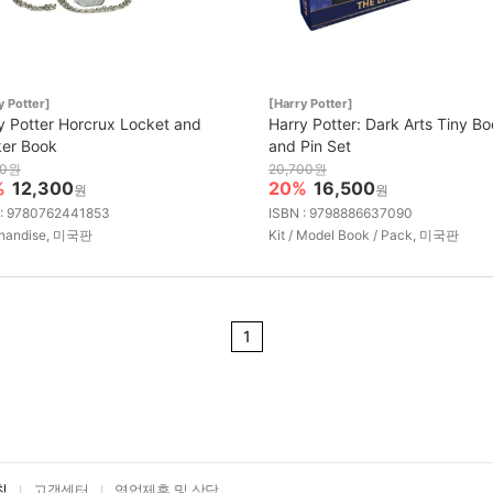
y Potter]
[Harry Potter]
y Potter Horcrux Locket and
Harry Potter: Dark Arts Tiny B
ker Book
and Pin Set
00원
20,700원
%
12,300
20%
16,500
원
원
 : 9780762441853
ISBN : 9798886637090
handise, 미국판
Kit / Model Book / Pack, 미국판
1
침
고객센터
영업제휴 및 상담