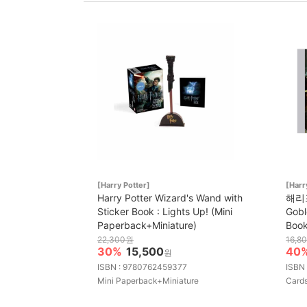
[Harry Potter]
[Harr
Harry Potter Wizard's Wand with
해리포터
Sticker Book : Lights Up! (Mini
Gobl
Paperback+Miniature)
Boo
22,300원
16,8
30%
15,500
40
원
ISBN : 9780762459377
ISBN
Mini Paperback+Miniature
Card