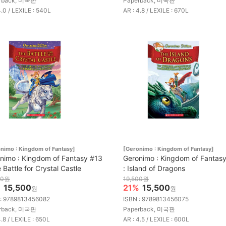
rback, 미국판
Paperback, 미국판
4.0 / LEXILE : 540L
AR : 4.8 / LEXILE : 670L
nimo : Kingdom of Fantasy]
[Geronimo : Kingdom of Fantasy]
nimo : Kingdom of Fantasy #13
Geronimo : Kingdom of Fantas
 Battle for Crystal Castle
: Island of Dragons
00원
19,500원
%
15,500
21%
15,500
원
원
 : 9789813456082
ISBN : 9789813456075
rback, 미국판
Paperback, 미국판
4.8 / LEXILE : 650L
AR : 4.5 / LEXILE : 600L