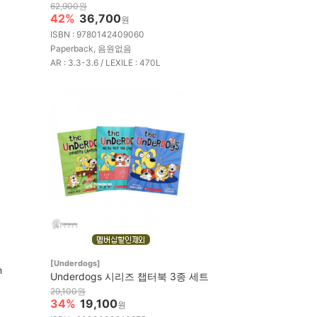
62,900원
42%
36,700
원
ISBN : 9780142409060
Paperback, 음원없음
AR : 3.3-3.6 / LEXILE : 470L
[Underdogs]
n
Underdogs 시리즈 챕터북 3종 세트
29,100원
34%
19,100
원