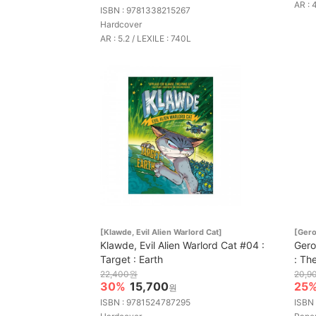
AR : 
ISBN : 9781338215267
Hardcover
AR : 5.2 / LEXILE : 740L
[Klawde, Evil Alien Warlord Cat]
[Gero
Klawde, Evil Alien Warlord Cat #04 :
Gero
Target : Earth
: Th
22,400원
20,9
30%
15,700
25
원
ISBN : 9781524787295
ISBN