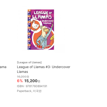
[League of Llamas]
lama
League of Llamas #3: Undercover
Llamas
16,200원
6%
15,200
원
ISBN : 9781760894191
Paperback, 미국판