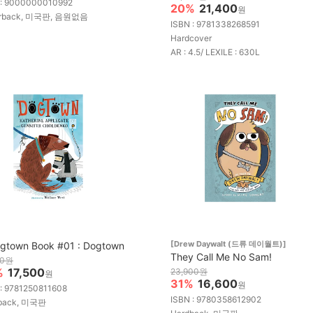
 : 9000000010992
20%
21,400
원
erback, 미국판, 음원없음
ISBN : 9781338268591
Hardcover
AR : 4.5/ LEXILE : 630L
[Drew Daywalt (드류 데이월트)]
gtown Book #01 : Dogtown
They Call Me No Sam!
00원
%
17,500
23,900원
원
31%
16,600
원
 : 9781250811608
ISBN : 9780358612902
back, 미국판