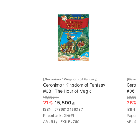
[Geronimo : Kingdom of Fantasy]
[Gero
Geronimo : Kingdom of Fantasy
Gero
#08 : The Hour of Magic
#06 
19,500원
20,9
21%
15,500
26
원
ISBN : 9789813456037
ISBN
Paperback, 미국판
Pape
AR : 5.1 / LEXILE : 750L
AR : 