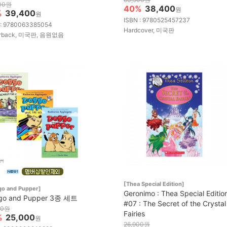
00원
40%
38,400
원
%
39,400
원
ISBN : 9780525457237
 : 9780063385054
Hardcover, 미국판
erback, 미국판, 음원없음
[Thea Special Edition]
go and Pupper]
Geronimo : Thea Special Editio
go and Pupper 3종 세트
#07 : The Secret of the Crystal
00원
Fairies
%
25,000
원
26,900원