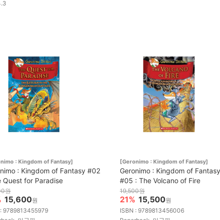
4.3
nimo : Kingdom of Fantasy]
[Geronimo : Kingdom of Fantasy]
nimo : Kingdom of Fantasy #02
Geronimo : Kingdom of Fantas
e Quest for Paradise
#05 : The Volcano of Fire
00원
19,500원
%
15,600
21%
15,500
원
원
 : 9789813455979
ISBN : 9789813456006