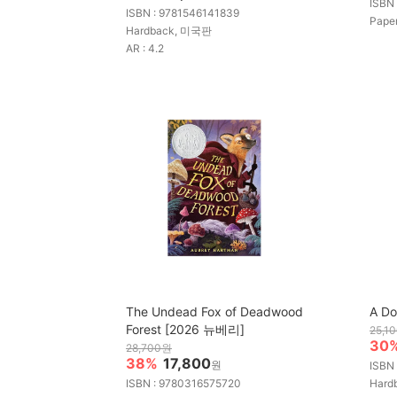
ISBN
ISBN : 9781546141839
Pap
Hardback, 미국판
AR : 4.2
The Undead Fox of Deadwood
A Do
Forest [2026 뉴베리]
25,1
30
28,700원
38%
17,800
원
ISBN
ISBN : 9780316575720
Hard