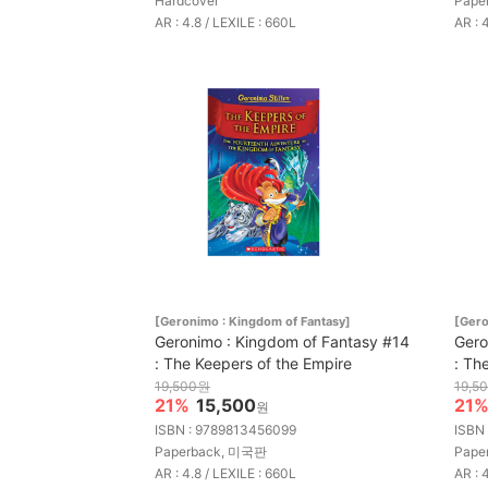
Hardcover
Pape
AR : 4.8 / LEXILE : 660L
AR : 
[Geronimo : Kingdom of Fantasy]
[Gero
Geronimo : Kingdom of Fantasy #14
Gero
: The Keepers of the Empire
: The
19,500원
19,5
21%
15,500
21
원
ISBN : 9789813456099
ISBN
Paperback, 미국판
Pape
AR : 4.8 / LEXILE : 660L
AR : 