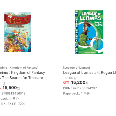
nimo : Kingdom of Fantasy]
[League of Llamas]
nimo : Kingdom of Fantasy
League of Llamas #4: Rogue L
: The Search for Treasure
16,200원
6%
15,200
원
00원
%
15,500
원
ISBN : 9781760894207
 : 9789813456013
Paperback, 미국판
rback, 미국판
4.9 / LEXILE : 720L