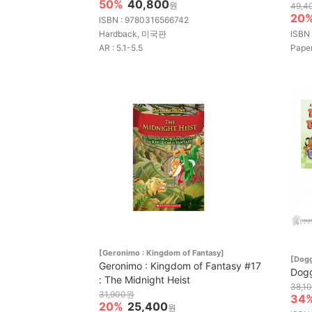
50%
40,800
원
49,4
20
ISBN : 9780316566742
Hardback, 미국판
ISBN
AR : 5.1-5.5
Pap
[Geronimo : Kingdom of Fantasy]
[Dog
Geronimo : Kingdom of Fantasy #17
Dog
: The Midnight Heist
38,1
31,900원
34
20%
25,400
원