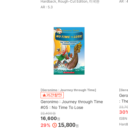
Hardback, Rough-Cut Edition, 미국판
AR : 
AR : 5.3
[Geronimo : Journey through Time]
[Gero
Gero
: Th
Geronimo : Journey through Time
#05 : No Time To Lose
23,7
30
22,400원
16,600
ISBN
원
15,800
Hard
29%
원