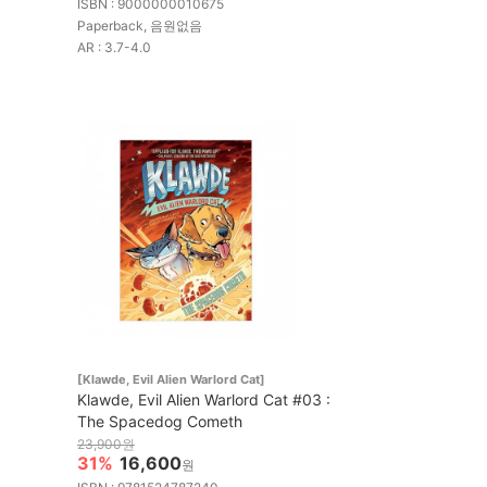
ISBN : 9000000010675
Paperback, 음원없음
AR : 3.7-4.0
[Klawde, Evil Alien Warlord Cat]
Klawde, Evil Alien Warlord Cat #03 :
The Spacedog Cometh
23,900원
31%
16,600
원