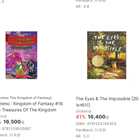
Hardback, 미국판
4.3
AR : 4.8
nimo The Kingdom of Fantasy]
The Eyes & The Impossible [2
nimo : Kingdom of Fantasy #16
뉴베리]
e Treasures Of The Kingdom
27,900원
41%
16,400
00원
원
%
16,500
원
ISBN : 9781524764203
 : 9781339005997
Hardback, 미국판
back, 미국판
AR : 5.3