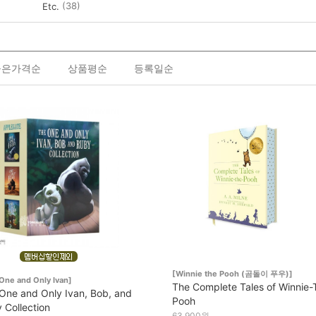
(38)
Etc.
높은가격순
상품평순
등록일순
[Winnie the Pooh (곰돌이 푸우)]
One and Only Ivan]
The Complete Tales of Winnie-
One and Only Ivan, Bob, and
Pooh
 Collection
63,900원