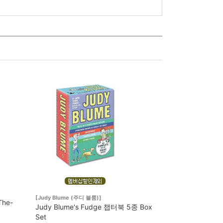
[Judy Blume (주디 블룸)]
The-
Judy Blume's Fudge 챕터북 5종 Box
Set