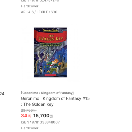
ISBN : 9781524787240
Hardcover
AR : 4.6 / LEXILE : 630L
[Geronimo : Kingdom of Fantasy]
024
Geronimo : Kingdom of Fantasy #15
: The Golden Key
23,700원
34%
15,700
원
ISBN : 9781338848007
Hardcover