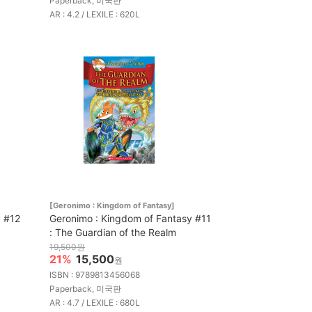
Paperback, 미국판
AR : 4.2 / LEXILE : 620L
[Geronimo : Kingdom of Fantasy]
y #12
Geronimo : Kingdom of Fantasy #11
: The Guardian of the Realm
19,500원
21%
15,500
원
ISBN : 9789813456068
Paperback, 미국판
AR : 4.7 / LEXILE : 680L