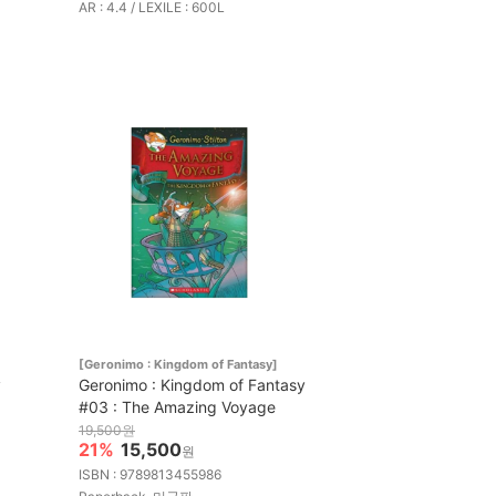
AR : 4.4 / LEXILE : 600L
[Geronimo : Kingdom of Fantasy]
y
Geronimo : Kingdom of Fantasy
#03 : The Amazing Voyage
19,500원
21%
15,500
원
ISBN : 9789813455986