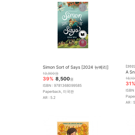
[202
Simon Sort of Says [2024 뉴베리]
A Sn
13,900원
39%
8,500
18,1
원
31
ISBN : 9781368099585
ISBN
Paperback, 미국판
Pape
AR : 5.2
AR : 