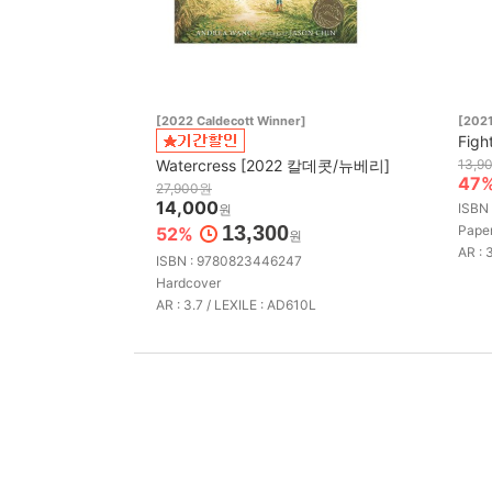
[2022 Caldecott Winner]
[202
Figh
Watercress [2022 칼데콧/뉴베리]
13,9
47
27,900원
14,000
ISBN
원
13,300
Pape
52%
원
AR : 
ISBN : 9780823446247
Hardcover
AR : 3.7 / LEXILE : AD610L