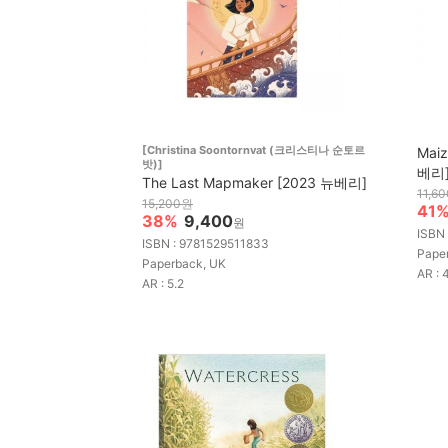
[Christina Soontornvat (크리스티나 순토르
Maiz
밧)]
베리
The Last Mapmaker [2023 뉴베리]
11,6
15,200원
41
38%
9,400
원
ISBN
ISBN : 9781529511833
Pape
Paperback, UK
AR : 
AR : 5.2