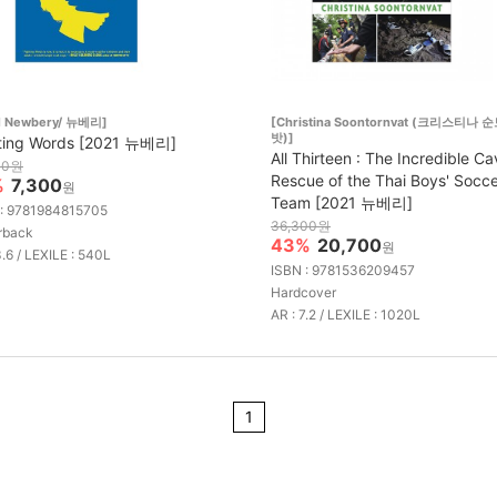
1 Newbery/ 뉴베리]
[Christina Soontornvat (크리스티나 
밧)]
ting Words [2021 뉴베리]
All Thirteen : The Incredible C
00원
Rescue of the Thai Boys' Socc
%
7,300
원
Team [2021 뉴베리]
 : 9781984815705
36,300원
rback
43%
20,700
원
3.6 / LEXILE : 540L
ISBN : 9781536209457
Hardcover
AR : 7.2 / LEXILE : 1020L
1