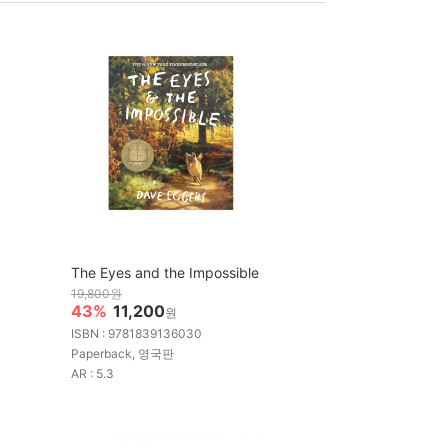
The Eyes and the Impossible
19,800원
43%
11,200
원
ISBN : 9781839136030
Paperback, 영국판
AR : 5.3