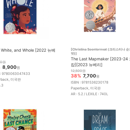
[Christina Soontornvat (크리스티나 
 White, and Whole [2022 뉴베
밧)]
The Last Mapmaker [2023-2
00원
캄][2023 뉴베리]
%
8,900
원
12,500원
 : 9780063047433
38%
7,700
원
rback, 미국판
ISBN : 9781536230178
5.3
Paperback, 미국판
AR : 5.2 / LEXILE : 740L