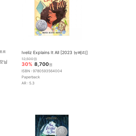
순토르
Iveliz Explains It All [2023 뉴베리]
12,500원
4 모닝
30%
8,700
원
ISBN : 9780593564004
Paperback
AR : 5.3