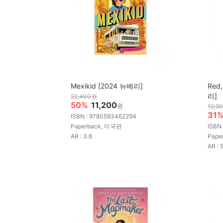
Mexikid [2024 뉴베리]
Red,
리]
22,400원
50%
11,200
원
12,9
31
ISBN : 9780593462294
Paperback, 미국판
ISBN
AR : 3.6
Pape
AR : 