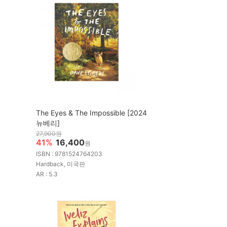
The Eyes & The Impossible [2024
뉴베리]
27,900원
41%
16,400
원
ISBN : 9781524764203
Hardback, 미국판
AR : 5.3