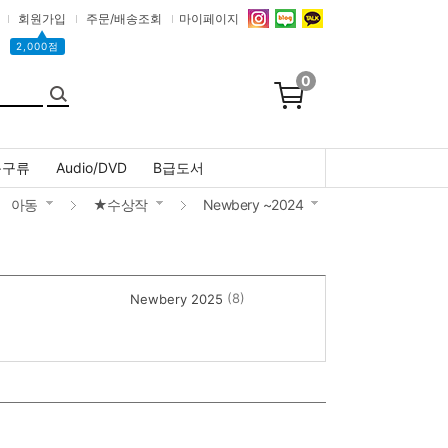
회원가입
주문/배송조회
마이페이지
▲
2,000점
0
문구류
Audio/DVD
B급도서
아동
★수상작
Newbery ~2024
(8)
Newbery 2025