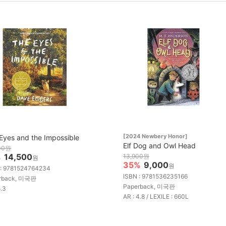
[2024 Newbery Honor]
Eyes and the Impossible
Elf Dog and Owl Head
00원
%
14,500
13,900원
원
35%
9,000
원
 : 9781524764234
ISBN : 9781536235166
rback, 미국판
Paperback, 미국판
5.3
AR : 4.8 / LEXILE : 660L