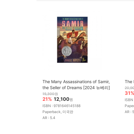
The Many Assassinations of Samir,
The 
the Seller of Dreams [2024 뉴베리]
20,9
31
15,300원
21%
12,100
원
ISBN
ISBN : 9781646145188
Pape
Paperback, 미국판
AR : 
AR : 5.4