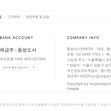
침
고객센터
영업제휴 및 상담
BANK ACCOUNT
COMPANY INFO
동방도서판매(주) 대표 : 
예금주 : 동방도서
전화 : 02-3445-1703 / 팩스
우리은행 1005-600-057268
사업장 주소 : 서울특별시 성동
* 반품처 : 서울시 성동구 성수
인터넷 뱅킹 바로가기
개인정보관리책임자 : 함기현 (web
202-81-43259
[사업자정보
Copyright by tongbangbook
Freepik
 현금등으로 결제시 저희 쇼핑몰에서 가입한 구매안전서비스를 이용하실 수 있습니다