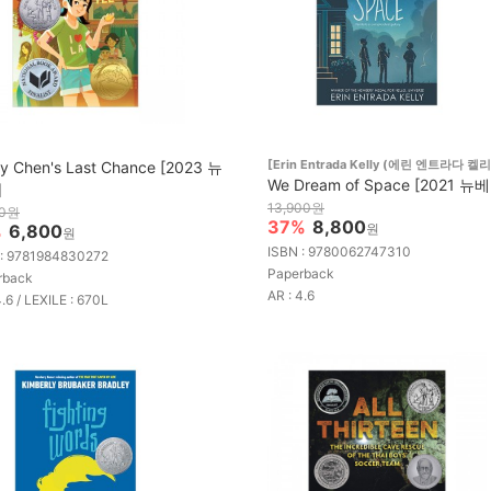
[Erin Entrada Kelly (에린 엔트라다 켈리
y Chen's Last Chance [2023 뉴
We Dream of Space [2021 뉴
]
13,900원
00원
37%
8,800
%
6,800
원
원
ISBN : 9780062747310
 : 9781984830272
Paperback
rback
AR : 4.6
4.6 / LEXILE : 670L