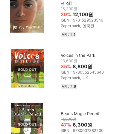
센 상]
15,200원
20%
12,100원
ISBN : 9781529523546
Paperback, 영국판
AR : 2.1
Voices in the Park
13,600원
35%
8,800원
ISBN : 9780552545648
Paperback, UK
AR : 2.8
Bear's Magic Pencil
11,900원
47%
6,300원
ISBN : 9780007382200