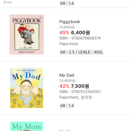
AR : 1.4
Piggybook
11,600원
45%
6,400원
ISBN : 9780679808374
Paperback
AR : 2.5 / LEXILE : 450L
My Dad
12,600원
42%
7,300원
ISBN : 9780552560061
Paperback, 영국판
AR : 1.4