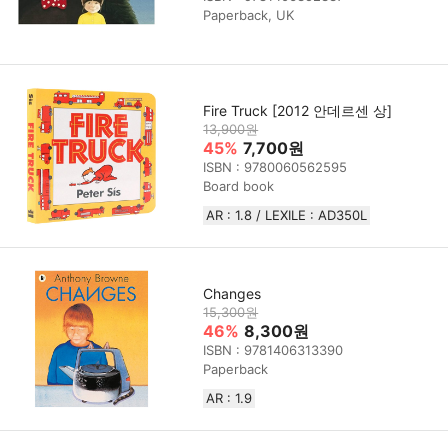
Paperback, UK
Fire Truck [2012 안데르센 상]
13,900원
45%
7,700원
ISBN : 9780060562595
Board book
AR : 1.8 / LEXILE : AD350L
Changes
15,300원
46%
8,300원
ISBN : 9781406313390
Paperback
AR : 1.9