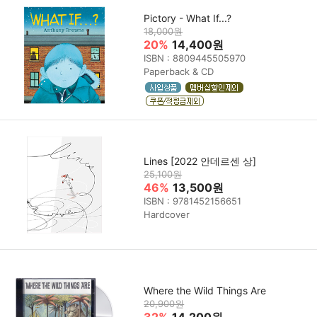
Pictory - What If...?
18,000원
20%
14,400원
ISBN : 8809445505970
Paperback & CD
Lines [2022 안데르센 상]
25,100원
46%
13,500원
ISBN : 9781452156651
Hardcover
Where the Wild Things Are
20,900원
32%
14,200원