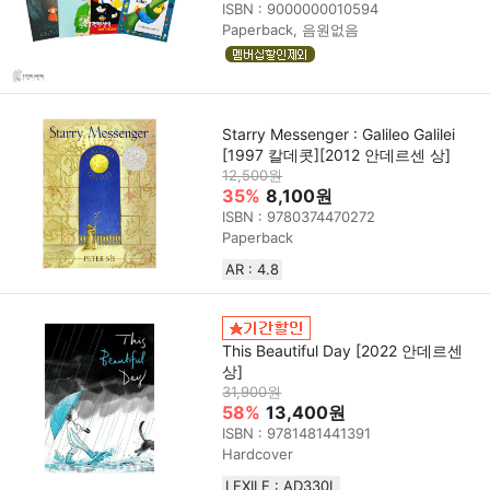
ISBN : 9000000010594
Paperback, 음원없음
Starry Messenger : Galileo Galilei
[1997 칼데콧][2012 안데르센 상]
12,500원
35%
8,100원
ISBN : 9780374470272
Paperback
AR : 4.8
This Beautiful Day [2022 안데르센
상]
31,900원
58%
13,400원
ISBN : 9781481441391
Hardcover
LEXILE : AD330L