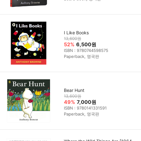
I Like Books
13,600원
52%
6,500원
ISBN : 9780744598575
Paperback, 영국판
Bear Hunt
13,600원
49%
7,000원
ISBN : 9780141331591
Paperback, 영국판