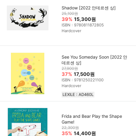
Shadow [2022 안데르센 상]
25,100원
39%
15,300원
ISBN : 9780811872805
Hardcover
See You Someday Soon [2022 안
데르센 상]
27,900원
37%
17,500원
ISBN : 9781250221100
Hardcover
LEXILE : AD460L
Frida and Bear Play the Shape
Game!
22,300원
35%
14,400원