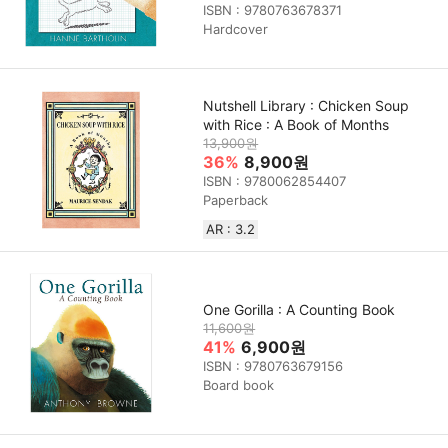
ISBN : 9780763678371
Hardcover
Nutshell Library : Chicken Soup
with Rice : A Book of Months
13,900원
36%
8,900원
ISBN : 9780062854407
Paperback
AR : 3.2
One Gorilla : A Counting Book
11,600원
41%
6,900원
ISBN : 9780763679156
Board book