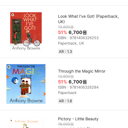
Look What I've Got! (Paperback,
UK)
13,600원
51%
6,700원
ISBN : 9781406326253
Paperback, UK
AR : 1.3
Through the Magic Mirror
13,600원
51%
6,700원
ISBN : 9781406326284
Paperback
AR : 1.8
Pictory - Little Beauty
18,000원