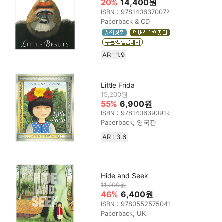
20%
14,400원
ISBN : 9781406370072
Paperback & CD
AR : 1.9
Little Frida
15,200원
55%
6,900원
ISBN : 9781406390919
Paperback, 영국판
AR : 3.6
Hide and Seek
11,900원
46%
6,400원
ISBN : 9780552575041
Paperback, UK