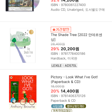
ISBN : 9780061227400
Audio CD, Unabriged, 도서별도구매
The Shade Tree [2022 안데르센
상]
28,400원
29%
20,200원
ISBN : 9781778400186
Hardback, 미국판
LEXILE : AD570L
Pictory - Look What I've Got!
(Paperback & CD)
18,000원
20%
14,400원
ISBN : 9781406370126
Paperback & CD