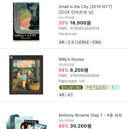
Small in the City [2019 NYT]
[2024 안데르센 상]
23,700원
20%
18,900원
ISBN : 9780823442614
Hardcover
AR : 2.3 / LEXILE : 530L
Willy's Stories
13,600원
54%
6,200원
ISBN : 9781406360899
Paperback, UK
AR : 4.1
Anthony Browne Step 1 - 4종 세트
55,100원
45%
30,200원