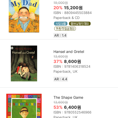
19,000원
20%
15,200원
ISBN : 8809445503884
Paperback & CD
AR : 1.4
Hansel and Gretel
13,600원
37%
8,600원
ISBN : 9781406318524
Paperback, UK
AR : 4.4
The Shape Game
13,600원
53%
6,400원
ISBN : 9780552546966
Paperback, UK