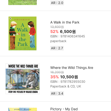
AR : 2.0
A Walk in the Park
13,600원
52%
6,500원
ISBN : 9781406341645
paperback
AR : 2.7
Where the Wild Things Are
16,200원
35%
10,500원
ISBN : 9781782955030
Paperback & CD, UK
AR : 3.4
Pictory - My Dad