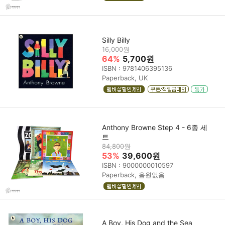
Silly Billy
16,000원
64%
5,700원
ISBN : 9781406395136
Paperback, UK
Anthony Browne Step 4 - 6종 세
트
84,800원
53%
39,600원
ISBN : 9000000010597
Paperback, 음원없음
A Boy, His Dog and the Sea