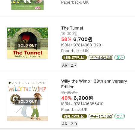
Paperback, UK
The Tunnel
16,000원
58%
6,700원
ISBN : 9781406313291
Paperback, UK
AR : 2.7
Willy the Wimp : 30th anniversary
Edition
13,600원
49%
6,900원
ISBN : 9781406356410
Paperback,UK
AR : 2.0