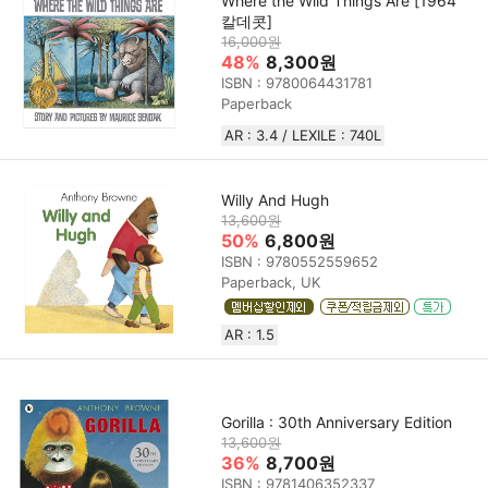
Where the Wild Things Are [1964
칼데콧]
16,000원
48%
8,300원
ISBN : 9780064431781
Paperback
AR : 3.4 / LEXILE : 740L
Willy And Hugh
13,600원
50%
6,800원
ISBN : 9780552559652
Paperback, UK
AR : 1.5
Gorilla : 30th Anniversary Edition
13,600원
36%
8,700원
ISBN : 9781406352337