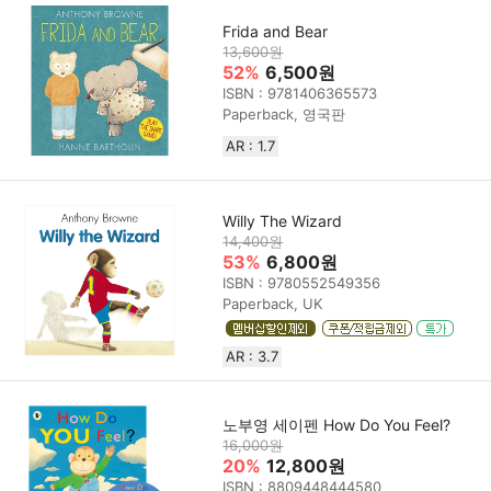
Frida and Bear
13,600원
52%
6,500원
ISBN : 9781406365573
Paperback, 영국판
AR : 1.7
Willy The Wizard
14,400원
53%
6,800원
ISBN : 9780552549356
Paperback, UK
AR : 3.7
노부영 세이펜 How Do You Feel?
16,000원
20%
12,800원
ISBN : 8809448444580