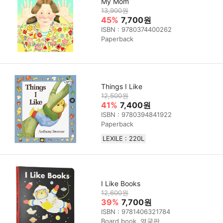
My Mom
13,900원
45%
7,700원
ISBN : 9780374400262
Paperback
Things I Like
12,500원
41%
7,400원
ISBN : 9780394841922
Paperback
LEXILE : 220L
I Like Books
12,600원
39%
7,700원
ISBN : 9781406321784
Board book, 영국판