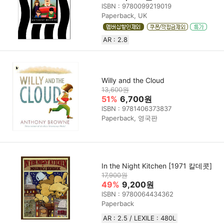
ISBN : 9780099219019
Paperback, UK
AR : 2.8
Willy and the Cloud
13,600원
51%
6,700원
ISBN : 9781406373837
Paperback, 영국판
In the Night Kitchen [1971 칼데콧]
17,900원
49%
9,200원
ISBN : 9780064434362
Paperback
AR : 2.5 / LEXILE : 480L