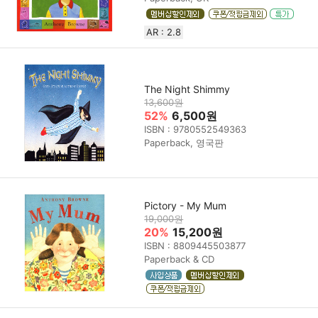
AR : 2.8
The Night Shimmy
13,600원
52%
6,500원
ISBN : 9780552549363
Paperback, 영국판
Pictory - My Mum
19,000원
20%
15,200원
ISBN : 8809445503877
Paperback & CD