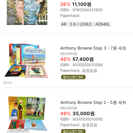
26%
11,100원
ISBN : 9780064431859
Paperback
AR : 3.6 / LEXILE : AD940L
Anthony Browne Step 3 - 7종 세트
96,000원
40%
57,400원
ISBN : 9000000010596
Paperback, 음원없음
Anthony Browne Step 2 - 5종 세트
68,000원
49%
35,000원
ISBN : 9000000010595
Paperback, 음원없음