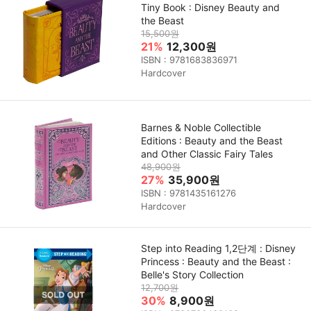
Tiny Book : Disney Beauty and
the Beast
15,500원
21%
12,300원
ISBN : 9781683836971
Hardcover
Barnes & Noble Collectible
Editions : Beauty and the Beast
and Other Classic Fairy Tales
48,900원
27%
35,900원
ISBN : 9781435161276
Hardcover
Step into Reading 1,2단계 : Disney
Princess : Beauty and the Beast :
Belle's Story Collection
12,700원
30%
8,900원