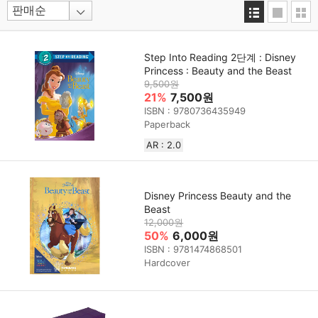
Step Into Reading 2단계 : Disney
Princess : Beauty and the Beast
9,500원
21%
7,500원
ISBN : 9780736435949
Paperback
AR : 2.0
Disney Princess Beauty and the
Beast
12,000원
50%
6,000원
ISBN : 9781474868501
Hardcover