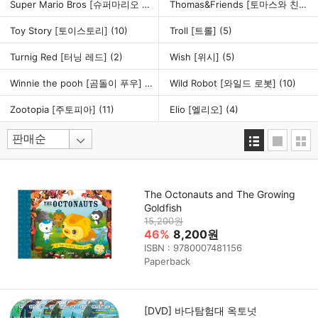
Super Mario Bros [슈퍼마리오 브라더스]
(6)
Thomas&Friends [토마스와 친구들]
Toy Story [토이스토리]
(10)
Troll [트롤]
(5)
Turnig Red [터닝 레드]
(2)
Wish [위시]
(5)
Winnie the pooh [곰돌이 푸우]
(8)
Wild Robot [와일드 로봇]
(10)
Zootopia [주토피아]
(11)
Elio [엘리오]
(4)
The Octonauts and The Growing
Goldfish
15,200원
46%
8,200원
ISBN : 9780007481156
Paperback
[DVD] 바다탐험대 옥토넛