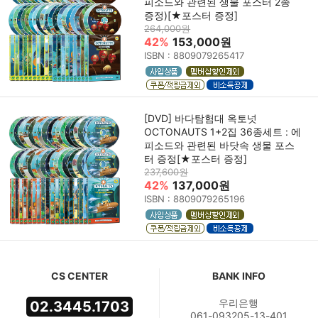
피소드와 관련된 생물 포스터 2종
증정)[★포스터 증정]
264,000원
42%
153,000원
ISBN : 8809079265417
[DVD] 바다탐험대 옥토넛
OCTONAUTS 1+2집 36종세트 : 에
피소드와 관련된 바닷속 생물 포스
터 증정[★포스터 증정]
237,600원
42%
137,000원
ISBN : 8809079265196
CS CENTER
BANK INFO
우리은행
02.3445.1703
061-093205-13-401