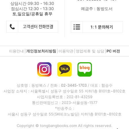
상담시간 09:30 - 16:30
점심시간 12:30 - 13:30
예금주 : 동방도서
토,일요일/공휴일 휴무
이용안내
|
개인정보처리방침
|
이용약관
|
영업제휴 및 상담
|
PC 버전
상호명 : 동방북스 / 전화 :
02-3445-1703
/ 대표 : 함승수
사업장 소재지 : 서울특별시 성동구 성수일로 55 지하1층 B101호~B102호
사업자등록번호 : 202-81-43259
통신판매업신고 : 2023-서울성동-1577
*반송주소 :
서울시 성동구 성수일로 55(SK테크노빌딩) 지하1층 B101호~B102호
Copyright © tongbangbooks.com All rights reserved.