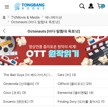
0
홈
TV/Movie & Media
애니메이션
Octonauts [바다 탐험대 옥토넛]
Octonauts [바다 탐험대 옥토넛]
The Bad Guys [더 배드가이즈]
(32)
Cars [카]
(3)
Cinderella [신데렐라]
(1)
Clifford [클리포드]
(25)
Coco [코코]
(3)
Elemental [엘리멘탈]
(4)
Encanto [엔칸토]
(7)
Finding Dory [도리를 찾아서]
(1)