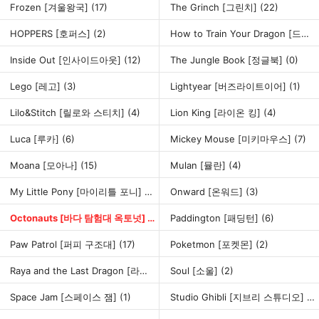
Frozen [겨울왕국]
(17)
The Grinch [그린치]
(22)
HOPPERS [호퍼스]
(2)
How to Train Your Dragon [드래곤 길들이기]
Inside Out [인사이드아웃]
(12)
The Jungle Book [정글북]
(0)
Lego [레고]
(3)
Lightyear [버즈라이트이어]
(1)
Lilo&Stitch [릴로와 스티치]
(4)
Lion King [라이온 킹]
(4)
Luca [루카]
(6)
Mickey Mouse [미키마우스]
(7)
Moana [모아나]
(15)
Mulan [뮬란]
(4)
My Little Pony [마이리틀 포니]
(15)
Onward [온워드]
(3)
Octonauts [바다 탐험대 옥토넛]
(10)
Paddington [패딩턴]
(6)
Paw Patrol [퍼피 구조대]
(17)
Poketmon [포켓몬]
(2)
Raya and the Last Dragon [라야와 마지막 드래곤]
Soul [소울]
(2)
(3)
Space Jam [스페이스 잼]
(1)
Studio Ghibli [지브리 스튜디오]
(11