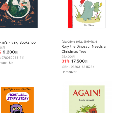
[Liz Climo (리즈 클라이모)]
klin's Flying Bookshop
Rory the Dinosaur Needs a
00원
Christmas Tree
%
9,200
원
25,400원
 : 9780500651711
31%
17,500
원
rback, UK
ISBN : 9780316315234
Hardcover