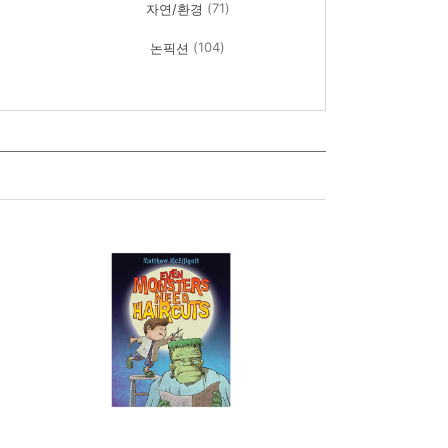
(71)
자연/환경
(104)
논픽션