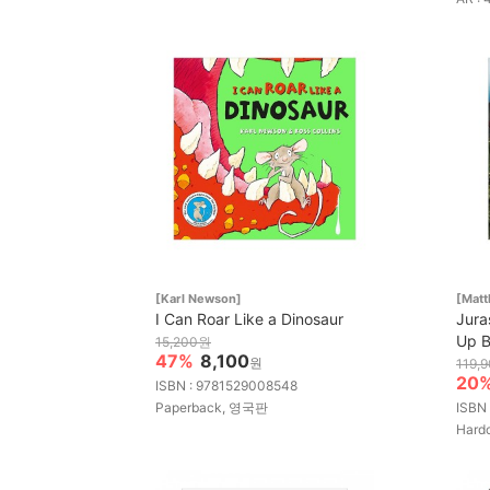
[Karl Newson]
[Mat
I Can Roar Like a Dinosaur
Jura
Up 
15,200원
47%
8,100
원
119,
20
ISBN : 9781529008548
Paperback, 영국판
ISBN
Hard