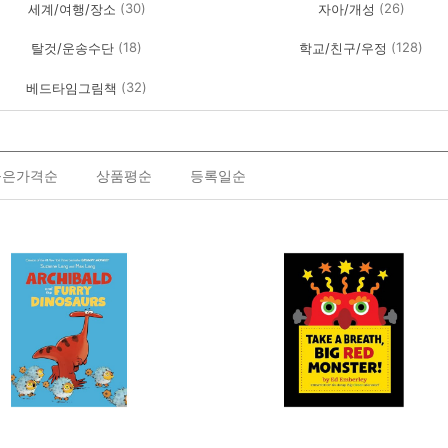
(30)
(26)
세계/여행/장소
자아/개성
(18)
(128)
탈것/운송수단
학교/친구/우정
(32)
베드타임그림책
높은가격순
상품평순
등록일순