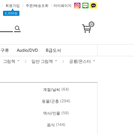
회원가입
주문/배송조회
마이페이지
▲
2,000점
0
문구류
Audio/DVD
B급도서
그림책
일반 그림책
공룡/몬스터
(64)
계절/날씨
(294)
동물/곤충
(56)
역사/인물
(144)
음식