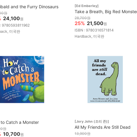
[Ed Emberley]
ibald and the Furry Dinosaurs
Take a Breath, Big Red Monste
300원
%
24,100
28,700원
원
25%
21,500
원
 : 9780593811962
ISBN : 9780316571814
back, 미국판
Hardback, 미국판
[Jory John (조리 존)]
to Catch a Monster
All My Friends Are Still Dead
00원
%
10,700
13,900원
원