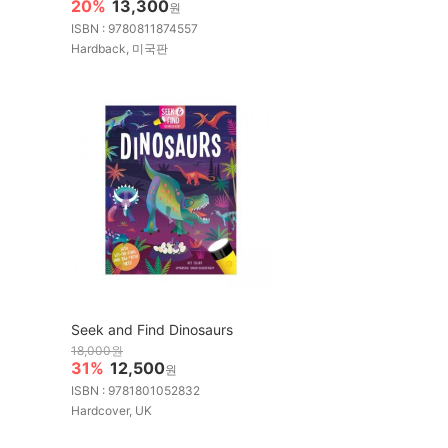
20%
13,300
원
ISBN : 9780811874557
Hardback, 미국판
Seek and Find Dinosaurs
18,000원
31%
12,500
원
ISBN : 9781801052832
Hardcover, UK