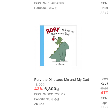
ISBN : 9781646143689
ISBN
Hardback, 미국판
Hard
AR : 
[Dav
Rory the Dinosaur: Me and My Dad
Kat 
11,100원
43%
6,300
13,9
원
41
ISBN : 9780316263917
ISBN
Paperback, 미국판
Pape
AR : 2.4
AR : 4