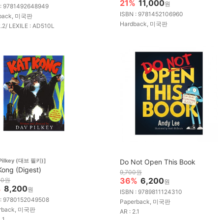
21%
11,000
원
 : 9781492648949
ISBN : 9781452106960
back, 미국판
Hardback, 미국판
2.2/ LEXILE : AD510L
 Pilkey (대브 필키)]
Do Not Open This Book
Kong (Digest)
9,700원
36%
6,200
00원
원
%
8,200
원
ISBN : 9789811124310
 : 9780152049508
Paperback, 미국판
rback, 미국판
AR : 2.1
.1