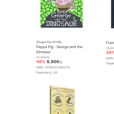
[Peppa Pig 픽처북]
Fran
Peppa Pig : George and the
15,2
Dinosaur
39
13,300원
ISBN
48%
6,900
원
Pape
ISBN : 9780241392478
Paperback, UK