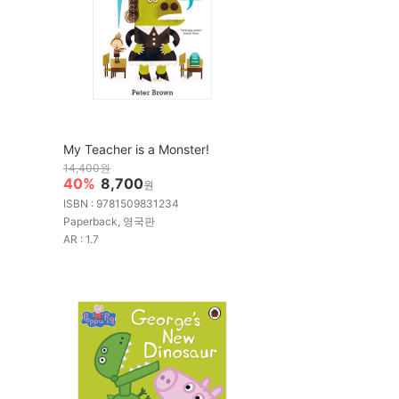
My Teacher is a Monster!
14,400원
40%
8,700
원
ISBN : 9781509831234
Paperback, 영국판
AR : 1.7