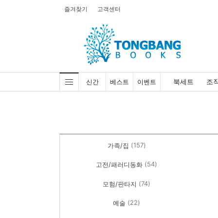
즐겨찾기
고객센터
북세트
조
신간
베스트
이벤트
(157)
가족/집
(54)
고전/패러디동화
(74)
모험/판타지
(22)
예술