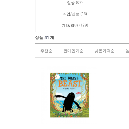
(67)
일상
(13)
직업/진로
(129)
기타/일반
상품
41
개
추천순
판매인기순
낮은가격순