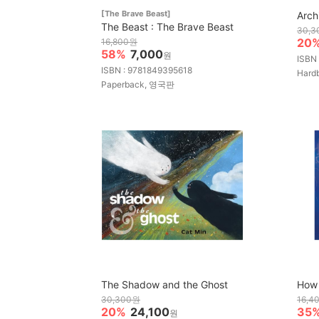
[The Brave Beast]
Arch
The Beast : The Brave Beast
30,
20
16,800원
58%
7,000
원
ISBN
ISBN : 9781849395618
Hard
Paperback, 영국판
The Shadow and the Ghost
How 
30,300원
16,4
20%
24,100
35
원