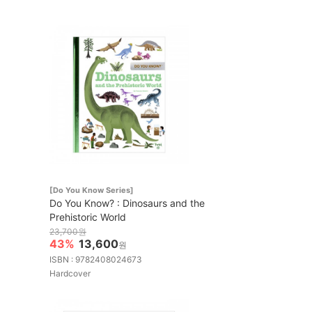
[Do You Know Series]
Do You Know? : Dinosaurs and the
Prehistoric World
23,700원
43%
13,600
원
ISBN : 9782408024673
Hardcover