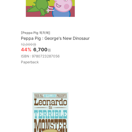
[Peppa Pig 픽처북]
Peppa Pig : George's New Dinosaur
12,000원
44%
6,700
원
ISBN : 9780723287056
Paperback