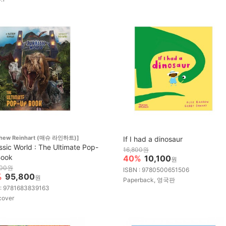
thew Reinhart (매슈 라인하트)]
If I had a dinosaur
ssic World : The Ultimate Pop-
16,800원
Book
40%
10,100
원
900원
ISBN : 9780500651506
%
95,800
원
Paperback, 영국판
 : 9781683839163
cover