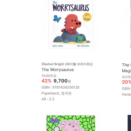
[Rachel Bright (레이첼 브라이트)]
The 
The Worrysaurus
Magi
16,800원
32,9
42%
9,700
원
20
ISBN : 9781408356128
ISBN
Paperback, 영국판
Hard
AR : 3.3