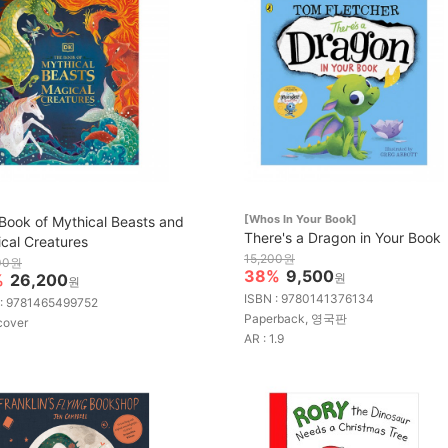
[Whos In Your Book]
Book of Mythical Beasts and
There's a Dragon in Your Book
cal Creatures
15,200원
00원
38%
9,500
%
26,200
원
원
ISBN : 9780141376134
 : 9781465499752
Paperback, 영국판
cover
AR : 1.9