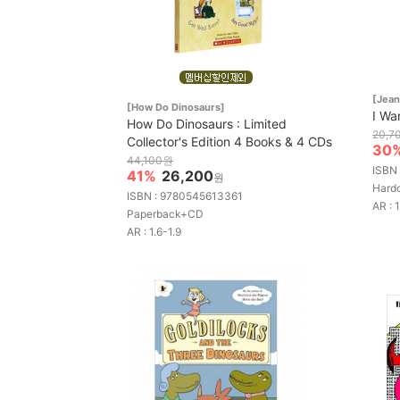
[Jean
[How Do Dinosaurs]
I Wa
How Do Dinosaurs : Limited
20,7
Collector's Edition 4 Books & 4 CDs
30
44,100원
ISBN
41%
26,200
원
Hard
ISBN : 9780545613361
AR : 1
Paperback+CD
AR : 1.6-1.9