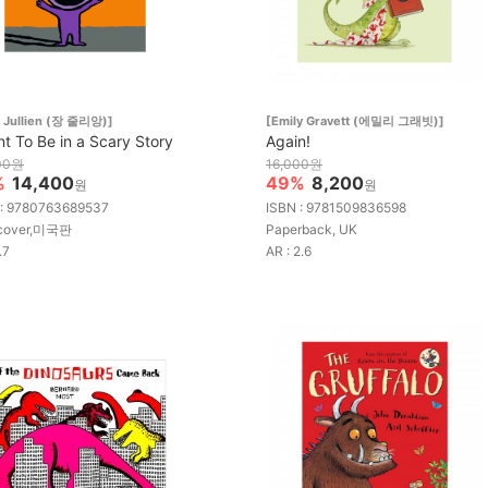
 Jullien (장 줄리앙)]
[Emily Gravett (에밀리 그래빗)]
nt To Be in a Scary Story
Again!
00원
16,000원
%
14,400
49%
8,200
원
원
 : 9780763689537
ISBN : 9781509836598
cover,미국판
Paperback, UK
.7
AR : 2.6