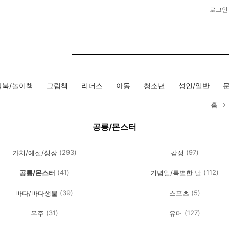
로그인
작북/놀이책
그림책
리더스
아동
청소년
성인/일반
홈
공룡/몬스터
(293)
(97)
가치/예절/성장
감정
(41)
(112)
공룡/몬스터
기념일/특별한 날
(39)
(5)
바다/바다생물
스포츠
(31)
(127)
우주
유머