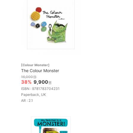
[Colour Monster]
The Colour Monster
16,000원
38%
9,900
원
ISBN : 9781783704231
Paperback, UK
AR : 2.1