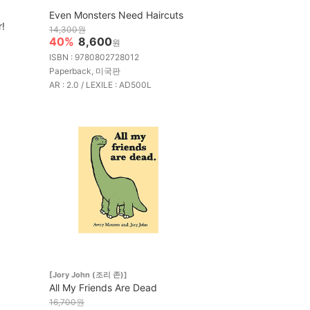
Even Monsters Need Haircuts
r!
14,300원
40%
8,600
원
ISBN : 9780802728012
Paperback, 미국판
AR : 2.0 / LEXILE : AD500L
[Jory John (조리 존)]
All My Friends Are Dead
16,700원