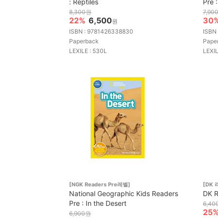
: Reptiles
Pre 
8,300원
7,90
22%
6,500
30
원
ISBN : 9781426338830
ISBN
Paperback
Pape
LEXILE : 530L
LEXIL
[NGK Readers Pre레벨]
[DK 
National Geographic Kids Readers
DK R
Pre : In the Desert
6,40
25
6,900원