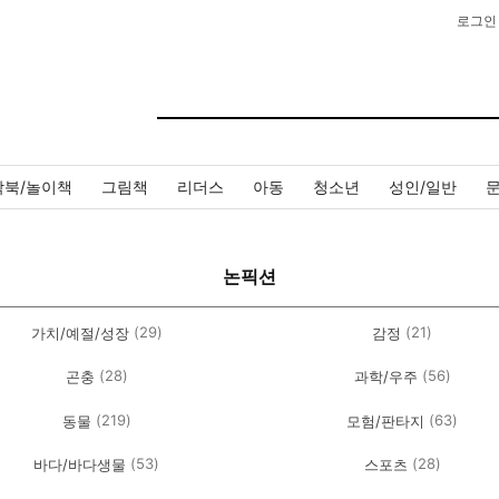
로그인
작북/놀이책
그림책
리더스
아동
청소년
성인/일반
논픽션
(29)
(21)
가치/예절/성장
감정
(28)
(56)
곤충
과학/우주
(219)
(63)
동물
모험/판타지
(53)
(28)
바다/바다생물
스포츠