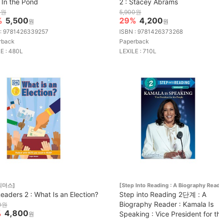
: In the Pond
2 : Stacey Abrams
0원
5,900원
%
5,500
29%
4,200
원
원
 : 9781426339257
ISBN : 9781426373268
rback
Paperback
E : 480L
LEXILE : 710L
리더스]
[Step Into Reading : A Biography Rea
eaders 2 : What Is an Election?
Step into Reading 2단계 : A
Biography Reader : Kamala Is
0원
%
4,800
Speaking : Vice President for t
원