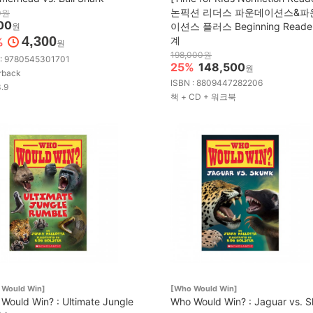
논픽션 리더스 파운데이션스&파
0원
00
이션스 플러스 Beginning Reade
원
4,300
계
%
원
198,000원
 : 9780545301701
25%
148,500
원
rback
ISBN : 8809447282206
3.9
책 + CD + 워크북
 Would Win]
[Who Would Win]
Would Win? : Ultimate Jungle
Who Would Win? : Jaguar vs. 