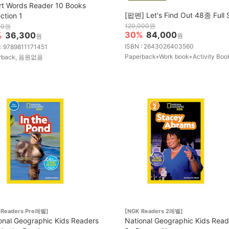
t Words Reader 10 Books
[팝펜] Let's Find Out 48종 Full 
ection 1
120,000원
00원
30%
84,000
%
36,300
원
원
ISBN : 2643026403560
: 9789811171451
Paperback+Work book+Activity Boo
rback, 음원없음
 Readers Pre레벨]
[NGK Readers 2레벨]
onal Geographic Kids Readers
National Geographic Kids Read