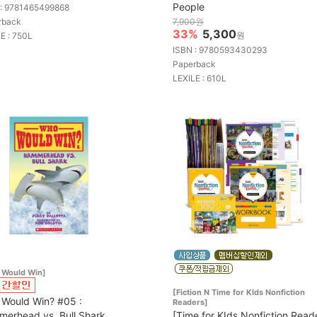
People
 : 9781465499868
rback
7,900원
33%
5,300
원
E : 750L
ISBN : 9780593430293
Paperback
LEXILE : 610L
 Would Win]
[Fiction N Time for KIds Nonfiction
Would Win? #05 :
Readers]
erhead vs. Bull Shark
[Time for KIds Nonfiction Read