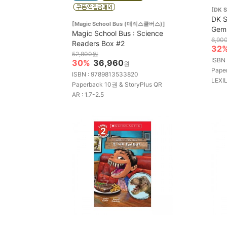
[DK S
DK S
[Magic School Bus (매직스쿨버스)]
Gem
Magic School Bus : Science
6,90
Readers Box #2
32
52,800원
ISBN
30%
36,960
원
Pape
ISBN : 9789813533820
LEXIL
Paperback 10권 & StoryPlus QR
AR : 1.7-2.5