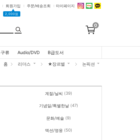
회원가입
주문/배송조회
마이페이지
▲
2,000점
0
문구류
Audio/DVD
B급도서
홈
리더스
★장르별
논픽션
(39)
계절/날씨
(47)
기념일/특별한날
(9)
문화/예술
(50)
액션/영웅