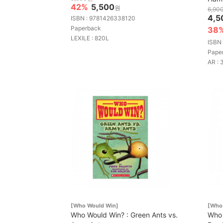
42%
5,500
원
6,90
4,5
ISBN : 9781426338120
Paperback
38
LEXILE : 820L
ISBN
Pape
AR : 
[Who Would Win]
[Who
Who Would Win? : Green Ants vs.
Who 