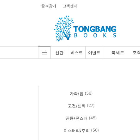
즐겨찾기
고객센터
북세트
조
신간
베스트
이벤트
(56)
가족/집
(27)
고전/신화
(45)
공룡/몬스터
(50)
미스터리/추리