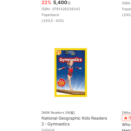
22%
5,400
원
ISBN
ISBN : 9781426338342
Pape
Paperback
LEXIL
LEXILE : 400L
[NGK Readers 2레벨]
[Who
National Geographic Kids Readers
2 : Gymnastics
Who 
9,500원
Hamm