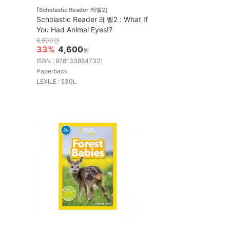
[Scholastic Reader 레벨2]
Scholastic Reader 레벨2 : What If
You Had Animal Eyes!?
6,900원
33%
4,600
원
ISBN : 9781338847321
Paperback
LEXILE : 530L