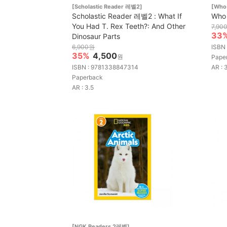
[Scholastic Reader 레벨2]
[Who
Scholastic Reader 레벨2 : What If
Who 
You Had T. Rex Teeth?: And Other
7,90
33
Dinosaur Parts
6,900원
ISBN
35%
4,500
원
Pape
ISBN : 9781338847314
AR : 
Paperback
AR : 3.5
[NGK Readers 2레벨]