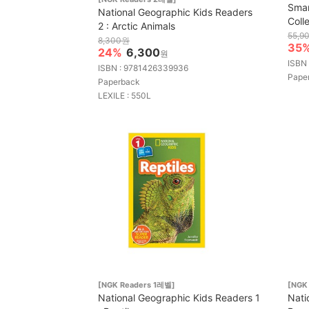
Smar
National Geographic Kids Readers
Coll
2 : Arctic Animals
55,9
8,300원
35
24%
6,300
원
ISBN 
ISBN : 9781426339936
Pape
Paperback
LEXILE : 550L
[NGK Readers 1레벨]
[NGK
National Geographic Kids Readers 1
Nati