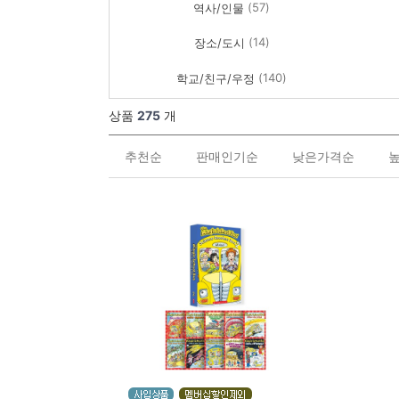
(57)
역사/인물
(14)
장소/도시
(140)
학교/친구/우정
상품
275
개
추천순
판매인기순
낮은가격순