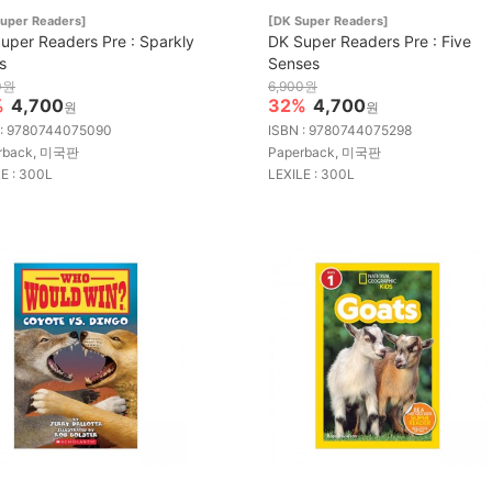
uper Readers]
[DK Super Readers]
uper Readers Pre : Sparkly
DK Super Readers Pre : Five
s
Senses
0원
6,900원
%
4,700
32%
4,700
원
원
 : 9780744075090
ISBN : 9780744075298
rback, 미국판
Paperback, 미국판
E : 300L
LEXILE : 300L