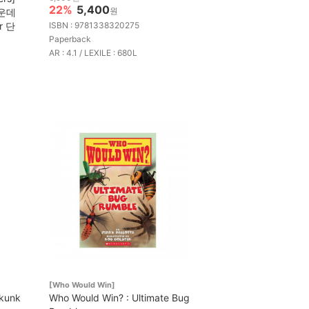
22%
5,400
원
운데
r 단
ISBN : 9781338320275
Paperback
AR : 4.1 / LEXILE : 680L
[Who Would Win]
Skunk
Who Would Win? : Ultimate Bug