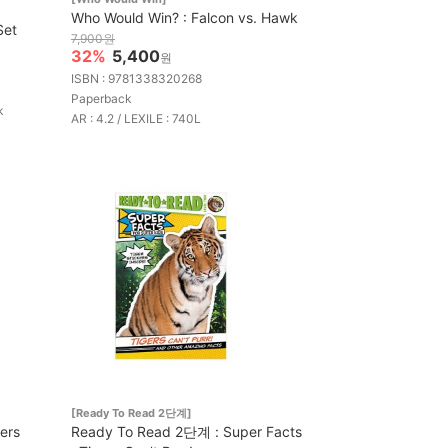
Who Would Win? : Falcon vs. Hawk
Set
7,900원
32%
5,400
원
ISBN : 9781338320268
Paperback
k
AR : 4.2 / LEXILE : 740L
[Ready To Read 2단계]
ers
Ready To Read 2단계 : Super Facts