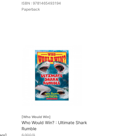
ISBN : 9781465493194
Paperback
[Who Would Win]
Who Would Win? : Ultimate Shark
Rumble
ers]
6,900원