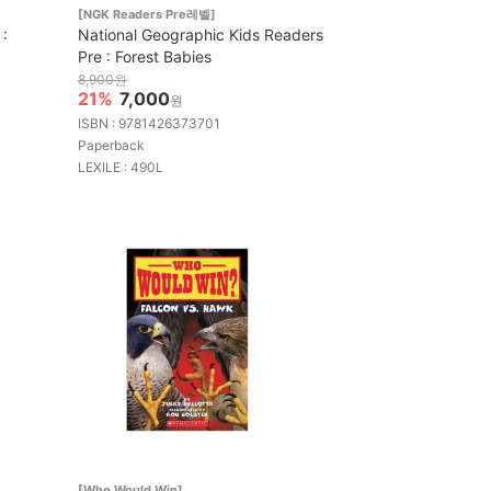
[NGK Readers Pre레벨]
 :
National Geographic Kids Readers
Pre : Forest Babies
8,900원
21%
7,000
원
ISBN : 9781426373701
Paperback
LEXILE : 490L
[Who Would Win]