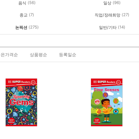
(56)
(96)
음식
일상
(7)
(27)
종교
직업/장래희망
(275)
(14)
논픽션
일반/기타
높은가격순
상품평순
등록일순