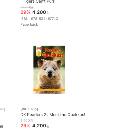
: Tigers Can't Purr!
5,900원
29%
4,200
원
ISBN : 9781534467743
Paperback
der]
[DK 리더스]
DK Readers 2 : Meet the Quokkas!
5,900원
29%
4,200
he
원