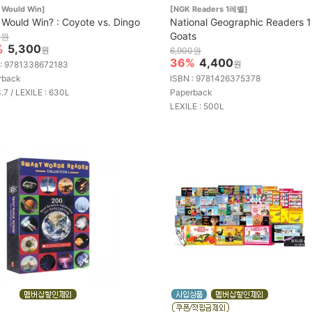
 Would Win]
[NGK Readers 1레벨]
Would Win? : Coyote vs. Dingo
National Geographic Readers 1
Goats
0원
%
5,300
원
6,900원
36%
4,400
원
 : 9781338672183
rback
ISBN : 9781426375378
3.7 / LEXILE : 630L
Paperback
LEXILE : 500L