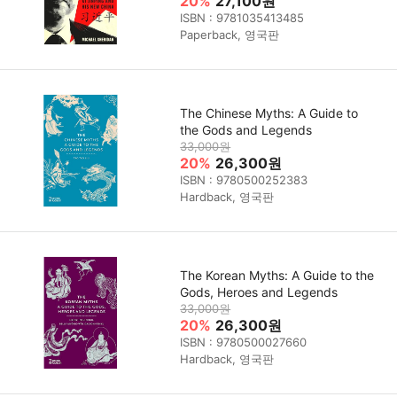
20%
27,100원
ISBN : 9781035413485
Paperback, 영국판
The Chinese Myths: A Guide to
the Gods and Legends
33,000원
20%
26,300원
ISBN : 9780500252383
Hardback, 영국판
The Korean Myths: A Guide to the
Gods, Heroes and Legends
33,000원
20%
26,300원
ISBN : 9780500027660
Hardback, 영국판