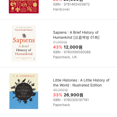
ISBN : 9781465429872
Hardcover
Sapiens : A Brief History of
Humankind [요즘책방 01회]
21,000원
43%
12,000원
ISBN : 9780099590088
Paperback, UK
Little Histories : A Little History of
the World : Illustrated Edition
40,000원
33%
26,900원
ISBN : 9780300197181
Paperback