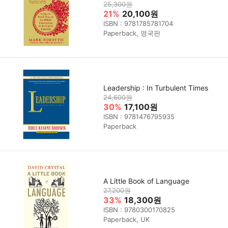
25,300원
21%
20,100원
ISBN : 9781785781704
Paperback, 영국판
Leadership : In Turbulent Times
24,600원
30%
17,100원
ISBN : 9781476795935
Paperback
A Little Book of Language
27,200원
33%
18,300원
ISBN : 9780300170825
Paperback, UK