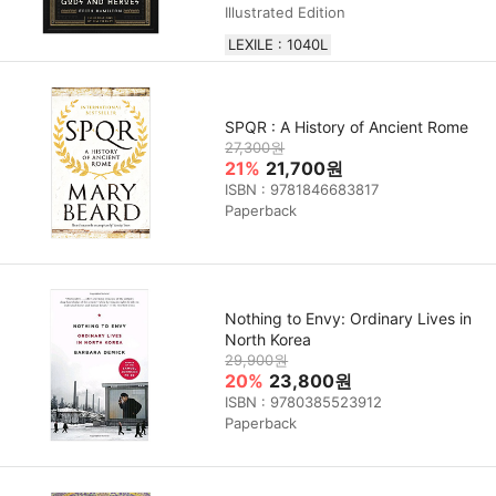
Illustrated Edition
LEXILE : 1040L
SPQR : A History of Ancient Rome
27,300원
21%
21,700원
ISBN : 9781846683817
Paperback
Nothing to Envy: Ordinary Lives in
North Korea
29,900원
20%
23,800원
ISBN : 9780385523912
Paperback