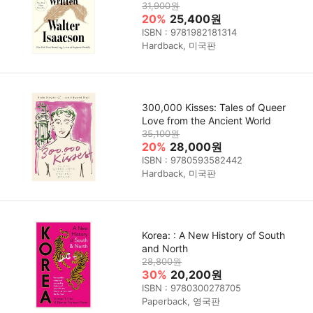
31,900원
20%
25,400원
ISBN : 9781982181314
Hardback, 미국판
300,000 Kisses: Tales of Queer
Love from the Ancient World
35,100원
20%
28,000원
ISBN : 9780593582442
Hardback, 미국판
Korea: : A New History of South
and North
28,800원
30%
20,200원
ISBN : 9780300278705
Paperback, 영국판