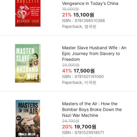
Vengeance in Today's China
19,000원
21%
15,100원
ISBN : 9781398510388
Paperback, 영국판
Master Slave Husband Wife : An
Epic Journey from Slavery to
Freedom
29,900원
41%
17,500원
ISBN : 9781501191060
Paperback, 미국판
Masters of the Air : How the
Bomber Boys Broke Down the
Nazi War Machine
24,700원
20%
19,700원
ISBN : 9781529918571