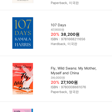
Paperback, 미국판
107 Days
47,900원
20%
38,200원
ISBN : 9781668211656
Hardback, 미국판
Fly, Wild Swans: My Mother,
Myself and China
34,000원
20%
27,100원
ISBN : 9780008661076
Paperback, 영국판