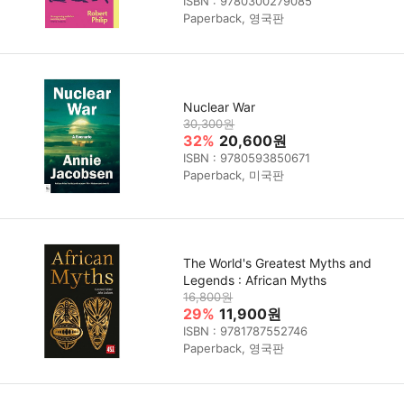
ISBN : 9780300279085
Paperback, 영국판
Nuclear War
30,300원
32%
20,600원
ISBN : 9780593850671
Paperback, 미국판
The World's Greatest Myths and
Legends : African Myths
16,800원
29%
11,900원
ISBN : 9781787552746
Paperback, 영국판