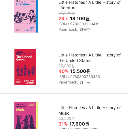
Little Histories : A Little History of
Literature
25,500원
29%
18,100원
ISBN : 9780300283419
Paperback, 영국판
Little Histories : A Little History of
the United States
26,000원
40%
15,500원
ISBN : 9780300283433
Paperback, 영국판
Little Histories : A Little History of
Music
25,500원
31%
17,600원