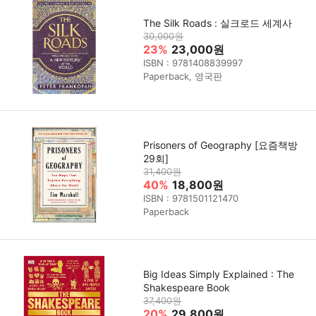
The Silk Roads : 실크로드 세계사
30,000원
23%
23,000원
ISBN : 9781408839997
Paperback, 영국판
Prisoners of Geography [요즘책방
29회]
31,400원
40%
18,800원
ISBN : 9781501121470
Paperback
Big Ideas Simply Explained : The
Shakespeare Book
37,400원
20%
29,800원