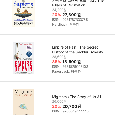
사피엔스 그래픽 노블 #02 : The
Pillars of Civilization
34,200원
20%
27,300원
ISBN : 9781787333765
Hardback, 영국판
Empire of Pain : The Secret
History of the Sackler Dynasty
28,600원
35%
18,500원
ISBN : 9781529063103
Paperback, 영국판
Migrants : The Story of Us All
26,000원
20%
20,700원
ISBN : 9780349144443