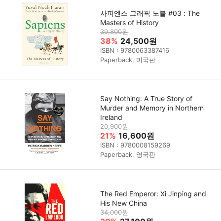
사피엔스 그래픽 노블 #03 : The
Masters of History
39,800원
38%
24,500원
ISBN : 9780063387416
Paperback, 미국판
Say Nothing: A True Story of
Murder and Memory in Northern
Ireland
20,900원
21%
16,600원
ISBN : 9780008159269
Paperback, 영국판
The Red Emperor: Xi Jinping and
His New China
34,000원