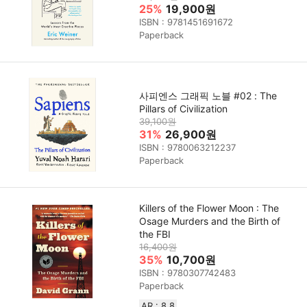
25%
19,900원
ISBN : 9781451691672
Paperback
사피엔스 그래픽 노블 #02 : The
Pillars of Civilization
39,100원
31%
26,900원
ISBN : 9780063212237
Paperback
Killers of the Flower Moon : The
Osage Murders and the Birth of
the FBI
16,400원
35%
10,700원
ISBN : 9780307742483
Paperback
AR : 8.8