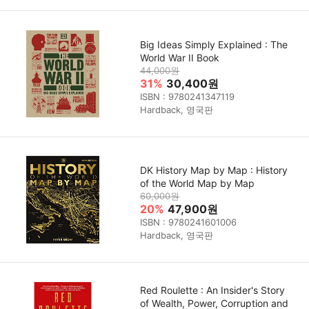
Big Ideas Simply Explained : The
World War II Book
44,000원
31%
30,400원
ISBN : 9780241347119
Hardback, 영국판
DK History Map by Map : History
of the World Map by Map
60,000원
20%
47,900원
ISBN : 9780241601006
Hardback, 영국판
Red Roulette : An Insider's Story
of Wealth, Power, Corruption and