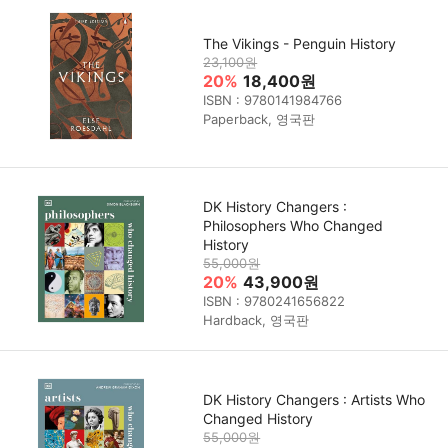
The Vikings - Penguin History
23,100원
20%
18,400원
ISBN : 9780141984766
Paperback, 영국판
DK History Changers :
Philosophers Who Changed
History
55,000원
20%
43,900원
ISBN : 9780241656822
Hardback, 영국판
DK History Changers : Artists Who
Changed History
55,000원