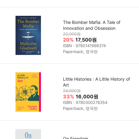
The Bomber Mafia: A Tale of
Innovation and Obsession
22,000원
20%
17,500원
ISBN : 9780141998374
Paperback, 영국판
Little Histories : A Little History of
Art
24,000원
33%
16,000원
ISBN : 9780300278354
Paperback, 영국판
On Freedom