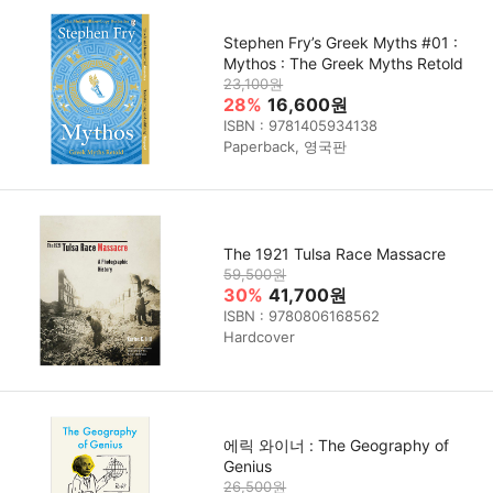
Stephen Fry’s Greek Myths #01 :
Mythos : The Greek Myths Retold
23,100원
28%
16,600원
ISBN : 9781405934138
Paperback, 영국판
The 1921 Tulsa Race Massacre
59,500원
30%
41,700원
ISBN : 9780806168562
Hardcover
에릭 와이너 : The Geography of
Genius
26,500원