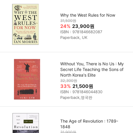
Why the West Rules for Now
31,500원
24%
23,900원
ISBN : 9781846682087
Paperback, UK
Without You, There is No Us : My
Secret Life Teaching the Sons of
North Korea's Elite
32,300원
33%
21,500원
ISBN : 9781846044830
Paperback,영국판
The Age of Revolution : 1789-
1848
31,900원