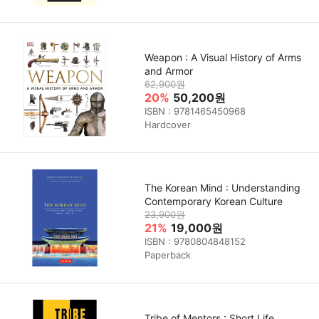
Weapon : A Visual History of Arms
and Armor
62,900원
20%
50,200원
ISBN : 9781465450968
Hardcover
The Korean Mind : Understanding
Contemporary Korean Culture
23,900원
21%
19,000원
ISBN : 9780804848152
Paperback
Tribe of Mentors : Short Life