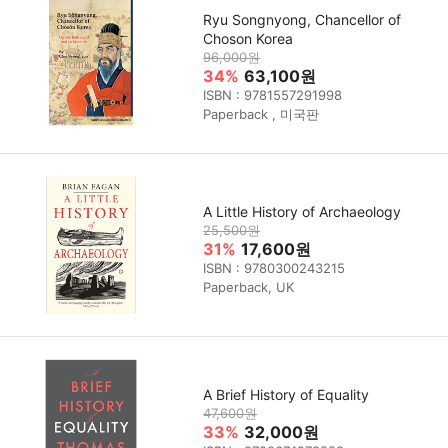
Ryu Songnyong, Chancellor of
Choson Korea
96,000원
34%
63,100원
ISBN : 9781557291998
Paperback , 미국판
A Little History of Archaeology
25,500원
31%
17,600원
ISBN : 9780300243215
Paperback, UK
A Brief History of Equality
47,600원
33%
32,000원