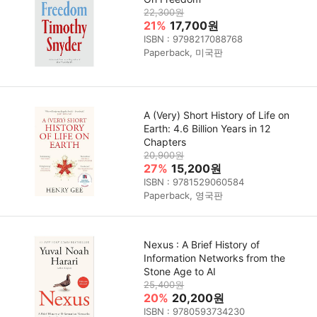
22,300원
21%
17,700원
ISBN : 9798217088768
Paperback, 미국판
A (Very) Short History of Life on
Earth: 4.6 Billion Years in 12
Chapters
20,900원
27%
15,200원
ISBN : 9781529060584
Paperback, 영국판
Nexus : A Brief History of
Information Networks from the
Stone Age to AI
25,400원
20%
20,200원
ISBN : 9780593734230