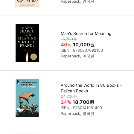
Paperback, 영국판
Man's Search for Meaning
16,700원
40%
10,000원
ISBN : 9780807092156
Paperback, 미국판
Around the World in 80 Books -
Pelican Books
24,700원
24%
18,700원
ISBN : 9780141981499
Paperback, 영국판