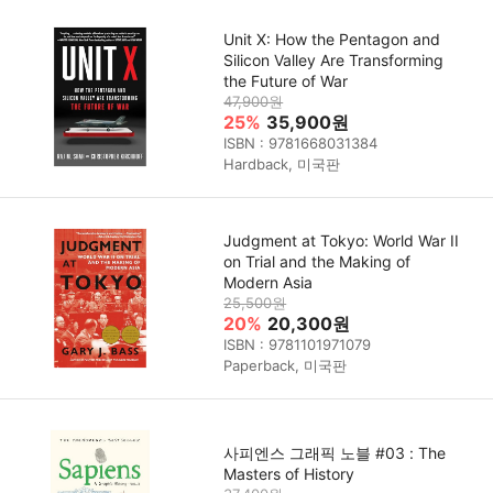
Unit X: How the Pentagon and
Silicon Valley Are Transforming
the Future of War
47,900원
25%
35,900원
ISBN : 9781668031384
Hardback, 미국판
Judgment at Tokyo: World War II
on Trial and the Making of
Modern Asia
25,500원
20%
20,300원
ISBN : 9781101971079
Paperback, 미국판
사피엔스 그래픽 노블 #03 : The
Masters of History