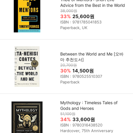
Advice from the Best in the World
38,000원
33%
25,600원
ISBN : 9781785041853
Paperback, UK
Between the World and Me [오바
마 추천도서]
20,700원
30%
14,500원
ISBN : 9780525510307
Paperback
Mythology : Timeless Tales of
Gods and Heroes
51,100원
34%
33,600원
ISBN : 9780316438520
Hardcover, 75th Anniversary