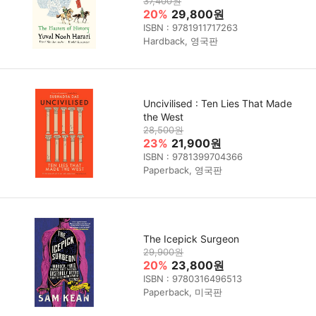
37,400원
20%
29,800원
ISBN : 9781911717263
Hardback, 영국판
Uncivilised : Ten Lies That Made
the West
28,500원
23%
21,900원
ISBN : 9781399704366
Paperback, 영국판
The Icepick Surgeon
29,900원
20%
23,800원
ISBN : 9780316496513
Paperback, 미국판