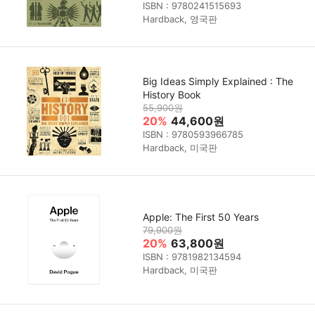
ISBN : 9780241515693
Hardback, 영국판
Big Ideas Simply Explained : The
History Book
55,900원
20%
44,600원
ISBN : 9780593966785
Hardback, 미국판
Apple: The First 50 Years
79,900원
20%
63,800원
ISBN : 9781982134594
Hardback, 미국판