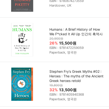
ISBN : 9780674273559
Hardcover, UK
Humans : A Brief History of How
We F*cked It All Up 인간의 흑역사
20,900원
26%
15,500원
ISBN : 9781472259059
Paperback, 영국판
Stephen Fry’s Greek Myths #02 :
Heroes : The myths of the Ancient
Greek heroes retold
19,800원
32%
13,500원
ISBN : 9781405940368
Paperback, 영국판