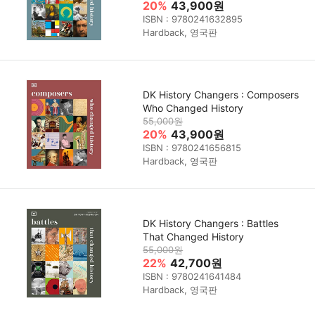
20%
43,900원
ISBN : 9780241632895
Hardback, 영국판
DK History Changers : Composers
Who Changed History
55,000원
20%
43,900원
ISBN : 9780241656815
Hardback, 영국판
DK History Changers : Battles
That Changed History
55,000원
22%
42,700원
ISBN : 9780241641484
Hardback, 영국판