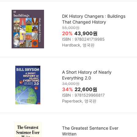
DK History Changers : Buildings
That Changed History
55,000원
20%
43,900원
ISBN : 9780241719985
Hardback, 영국판
A Short History of Nearly
Everything 2.0
34,000원
34%
22,600원
ISBN : 9781529966817
Paperback, 영국판
The Greatest Sentence Ever
Written